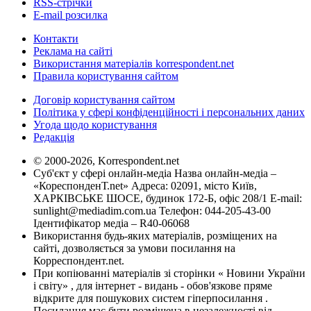
RSS-стрічки
E-mail розсилка
Контакти
Реклама на сайті
Використання матеріалів korrespondent.net
Правила користування сайтом
Договір користування сайтом
Політика у сфері конфіденційності і персональних даних
Угода щодо користування
Редакція
© 2000-2026, Korrespondent.net
Суб'єкт у сфері онлайн-медіа Назва онлайн-медіа –
«КореспонденТ.net» Адреса: 02091, місто Київ,
ХАРКІВСЬКЕ ШОСЕ, будинок 172-Б, офіс 208/1 E-mail:
sunlight@mediadim.com.ua
Телефон: 044-205-43-00
Ідентифікатор медіа – R40-06068
Використання будь-яких матеріалів, розміщених на
сайті, дозволяється за умови посилання на
Корреспондент.net.
При копіюванні матеріалів зі сторінки « Новини України
і світу» , для інтернет - видань - обов'язкове пряме
відкрите для пошукових систем гіперпосилання .
Посилання має бути розміщена в незалежності від