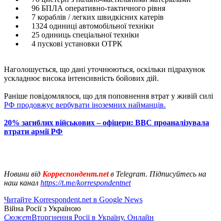
96 БПЛА оперативно-тактичного рівня
7 кораблів / легких швидкісних катерів
1324 одиниці автомобільної техніки
25 одиниць спеціальної техніки
4 пускові установки ОТРК
Наголошується, що дані уточнюються, оскільки підрахунок
ускладнює висока інтенсивність бойових дій.
Раніше повідомлялося, що для поповнення втрат у живій силі
РФ продовжує вербувати іноземних найманців.
20% загиблих військових – офіцери: ВВС проаналізувала
втрати армії РФ
Новини від
Корреспондент.net
в Telegram. Підписуйтесь на
наш канал
https://t.me/korrespondentnet
Читайте Korrespondent.net в Google News
Війна Росії з Україною
Сюжет
Вторгнення Росії в Україну. Онлайн