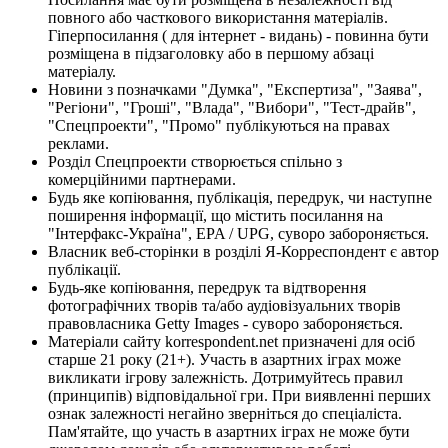
повного або часткового використання матеріалів.
Гіперпосилання ( для інтернет - видань) - повинна бути
розміщена в підзаголовку або в першому абзаці
матеріалу.
Новини з позначками "Думка", "Експертиза", "Заява",
"Регіони", "Гроші", "Влада", "Вибори", "Тест-драйв",
"Спецпроекти", "Промо" публікуються на правах
реклами.
Розділ Спецпроекти створюється спільно з
комерційними партнерами.
Будь яке копіювання, публікація, передрук, чи наступне
поширення інформації, що містить посилання на
"Інтерфакс-Україна", EPA / UPG, суворо забороняється.
Власник веб-сторінки в розділі Я-Корреспондент є автор
публікації.
Будь-яке копіювання, передрук та відтворення
фотографічних творів та/або аудіовізуальних творів
правовласника Getty Images - суворо забороняється.
Матеріали сайту korrespondent.net призначені для осіб
старше 21 року (21+). Участь в азартних іграх може
викликати ігрову залежність. Дотримуйтесь правил
(принципів) відповідальної гри. При виявленні перших
ознак залежності негайно зверніться до спеціаліста.
Пам'ятайте, що участь в азартних іграх не може бути