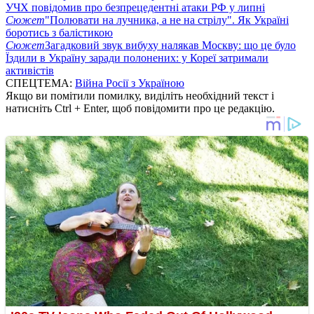
УЧХ повідомив про безпрецедентні атаки РФ у липні
Сюжет
"Полювати на лучника, а не на стрілу". Як Україні
боротись з балістикою
Сюжет
Загадковий звук вибуху налякав Москву: що це було
Їздили в Україну заради полонених: у Кореї затримали
активістів
СПЕЦТЕМА:
Війна Росії з Україною
Якщо ви помітили помилку, виділіть необхідний текст і
натисніть Ctrl + Enter, щоб повідомити про це редакцію.