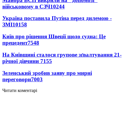
Майора ВСП викрили на "допомозі"
військовому в СЗЧ
10244
Україна поставила Путіна перед дилемою -
ЗМІ
10158
Київ про рішення Швеції щодо судна: Це
прецедент
7548
На Київщині сталося групове зґвалтування 21-
річної дівчини
7155
Зеленський зробив заяву про мирні
переговори
7003
Читати коментарі