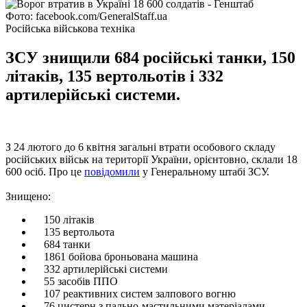
Фото: facebook.com/GeneralStaff.ua
Російська військова техніка
ЗСУ знищили 684 російські танки, 150
літаків, 135 вертольотів і 332
артилерійські системи.
З 24 лютого до 6 квітня загальні втрати особового складу
російських військ на території України, орієнтовно, склали 18
600 осіб. Про це
повідомили
у Генеральному штабі ЗСУ.
Знищено:
150 літаків
135 вертольота
684 танки
1861 бойова броньована машина
332 артилерійські системи
55 засобів ППО
107 реактивних систем залпового вогню
76 цистерн з пально-мастильними матеріалами