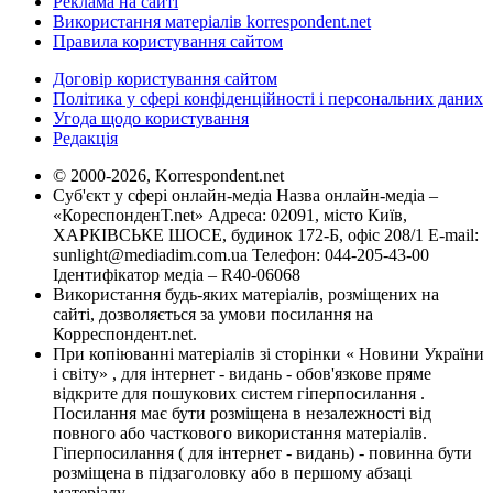
Реклама на сайті
Використання матеріалів korrespondent.net
Правила користування сайтом
Договір користування сайтом
Політика у сфері конфіденційності і персональних даних
Угода щодо користування
Редакція
© 2000-2026, Korrespondent.net
Суб'єкт у сфері онлайн-медіа Назва онлайн-медіа –
«КореспонденТ.net» Адреса: 02091, місто Київ,
ХАРКІВСЬКЕ ШОСЕ, будинок 172-Б, офіс 208/1 E-mail:
sunlight@mediadim.com.ua
Телефон: 044-205-43-00
Ідентифікатор медіа – R40-06068
Використання будь-яких матеріалів, розміщених на
сайті, дозволяється за умови посилання на
Корреспондент.net.
При копіюванні матеріалів зі сторінки « Новини України
і світу» , для інтернет - видань - обов'язкове пряме
відкрите для пошукових систем гіперпосилання .
Посилання має бути розміщена в незалежності від
повного або часткового використання матеріалів.
Гіперпосилання ( для інтернет - видань) - повинна бути
розміщена в підзаголовку або в першому абзаці
матеріалу.