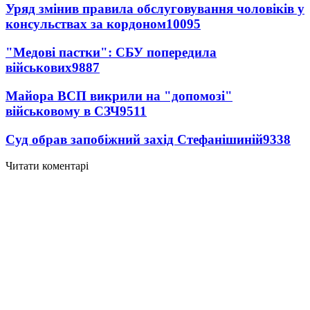
Уряд змінив правила обслуговування чоловіків у
консульствах за кордоном
10095
"Медові пастки": СБУ попередила
військових
9887
Майора ВСП викрили на "допомозі"
військовому в СЗЧ
9511
Суд обрав запобіжний захід Стефанішиній
9338
Читати коментарі