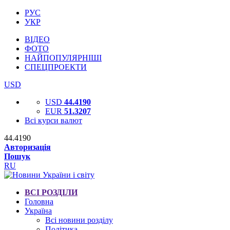
РУС
УКР
ВІДЕО
ФОТО
НАЙПОПУЛЯРНІШІ
СПЕЦПРОЕКТИ
USD
USD
44.4190
EUR
51.3207
Всі курси валют
44.4190
Авторизація
Пошук
RU
ВСІ РОЗДІЛИ
Головна
Україна
Всі новини розділу
Політика