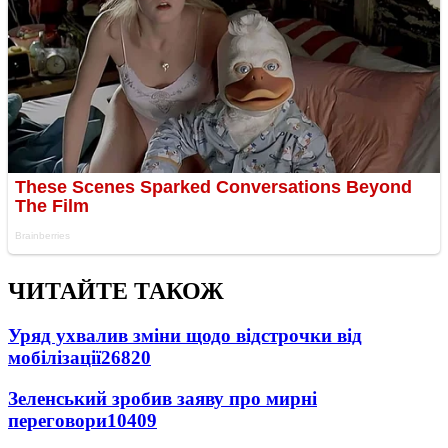
ЧИТАЙТЕ ТАКОЖ
Уряд ухвалив зміни щодо відстрочки від
мобілізації
26820
Зеленський зробив заяву про мирні
переговори
10409