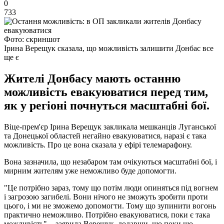
0
733
Фото: скриншот
Ірина Верещук сказала, що можливість залишити Донбас все
ще є
Жителі Донбасу мають останню
можливість евакуюватися перед тим,
як у регіоні почнуться масштабні бої.
Віце-прем'єр Ірина Верещук закликала мешканців Луганської
та Донецької областей негайно евакуюватися, наразі є така
можливість. Про це вона сказала у ефірі телемарафону.
Вона зазначила, що незабаром там очікуються масштабні бої, і
мирним жителям уже неможливо буде допомогти.
"Це потрібно зараз, тому що потім люди опиняться під вогнем
і загрозою загибелі. Вони нічого не зможуть зробити проти
цього, і ми не зможемо допомогти. Тому що зупинити вогонь
практично неможливо. Потрібно евакуюватися, поки є така
можливість", - заявила Верещук, додавши, що поки що