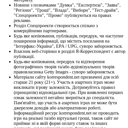
Новини з позначками "Думка", "Експертиза", "Заява",
"Регіони", "Гроші", "Влада", "Вибори", "Тест-драйв",
"Спецпроекти", "Промо" публікуються на правах
реклами.
Розділ Спецпроекти створюється спільно з
комерційними партнерами.
Будь яке копіювання, публікація, передрук, чи наступне
поширення інформації, що містить посилання на
"Інтерфакс-Україна", EPA / UPG, суворо забороняється.
Власник веб-сторінки в розділі Я-Корреспондент є автор
публікації.
Будь-яке копіювання, передрук та відтворення
фотографічних творів та/або аудіовізуальних творів
правовласника Getty Images - суворо забороняється.
Матеріали сайту korrespondent.net призначені для осіб
старше 21 року (21+). Участь в азартних іграх може
викликати ігрову залежність. Дотримуйтесь правил
(принципів) відповідальної гри. При виявленні перших
ознак залежності негайно зверніться до спеціаліста.
Пам'ятайте, що участь в азартних іграх не може бути
джерелом доходів або альтернативою роботі.
Інформаційний ресурс korrespondent.net не проводить
ігри на реальні та/або віртуальні гроші, також сайт не
приймає ні в якій формі оплату ставок та інших