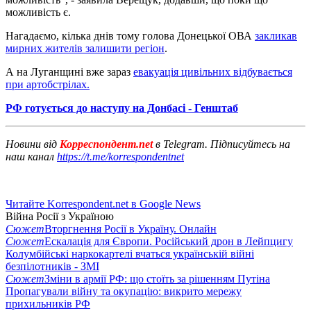
можливість є.
Нагадаємо, кілька днів тому голова Донецької ОВА
закликав
мирних жителів залишити регіон
.
А на Луганщині вже зараз
евакуація цивільних відбувається
при артобстрілах.
РФ готується до наступу на Донбасі - Генштаб
Новини від
Корреспондент.net
в Telegram. Підписуйтесь на
наш канал
https://t.me/korrespondentnet
Читайте Korrespondent.net в Google News
Війна Росії з Україною
Сюжет
Вторгнення Росії в Україну. Онлайн
Сюжет
Ескалація для Європи. Російський дрон в Лейпцигу
Колумбійські наркокартелі вчаться українській війні
безпілотників - ЗМІ
Сюжет
Зміни в армії РФ: що стоїть за рішенням Путіна
Пропагували війну та окупацію: викрито мережу
прихильників РФ