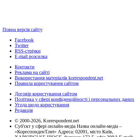
Повна версія сайту
Facebook
Twitter
RSS-стрічки
E-mail розсилка
Контакти
Реклама на сайті
Використання матеріалів korrespondent.net
Правила користування сайтом
Договір користування сайтом
Політика у сфері конфіденційності і персональних даних
Угода щодо користування
Редакція
© 2000-2026, Korrespondent.net
Суб'єкт у сфері онлайн-медіа Назва онлайн-медіа –
«КореспонденТ.net» Адреса: 02091, місто Київ,