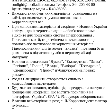
ХАРКІВСЬКЕ ШОСЕ, будинок 172-Б, офіс 208/1 E-mail:
sunlight@mediadim.com.ua
Телефон: 044-205-43-00
Ідентифікатор медіа – R40-06068
Використання будь-яких матеріалів, розміщених на
сайті, дозволяється за умови посилання на
Корреспондент.net.
При копіюванні матеріалів зі сторінки « Новини України
і світу» , для інтернет - видань - обов'язкове пряме
відкрите для пошукових систем гіперпосилання .
Посилання має бути розміщена в незалежності від
повного або часткового використання матеріалів.
Гіперпосилання ( для інтернет - видань) - повинна бути
розміщена в підзаголовку або в першому абзаці
матеріалу.
Новини з позначками "Думка", "Експертиза", "Заява",
"Регіони", "Гроші", "Влада", "Вибори", "Тест-драйв",
"Спецпроекти", "Промо" публікуються на правах
реклами.
Розділ Спецпроекти створюється спільно з
комерційними партнерами.
Будь яке копіювання, публікація, передрук, чи наступне
поширення інформації, що містить посилання на
"Інтерфакс-Україна", EPA / UPG, суворо забороняється.
Власник веб-сторінки в розділі Я-Корреспондент є автор
публікації.