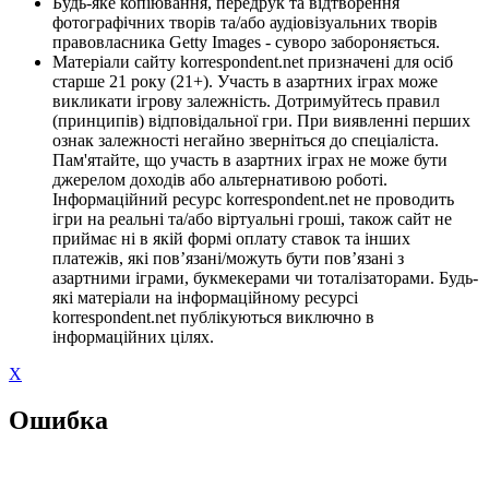
Будь-яке копіювання, передрук та відтворення
фотографічних творів та/або аудіовізуальних творів
правовласника Getty Images - суворо забороняється.
Матеріали сайту korrespondent.net призначені для осіб
старше 21 року (21+). Участь в азартних іграх може
викликати ігрову залежність. Дотримуйтесь правил
(принципів) відповідальної гри. При виявленні перших
ознак залежності негайно зверніться до спеціаліста.
Пам'ятайте, що участь в азартних іграх не може бути
джерелом доходів або альтернативою роботі.
Інформаційний ресурс korrespondent.net не проводить
ігри на реальні та/або віртуальні гроші, також сайт не
приймає ні в якій формі оплату ставок та інших
платежів, які пов’язані/можуть бути пов’язані з
азартними іграми, букмекерами чи тоталізаторами. Будь-
які матеріали на інформаційному ресурсі
korrespondent.net публікуються виключно в
інформаційних цілях.
X
Ошибка