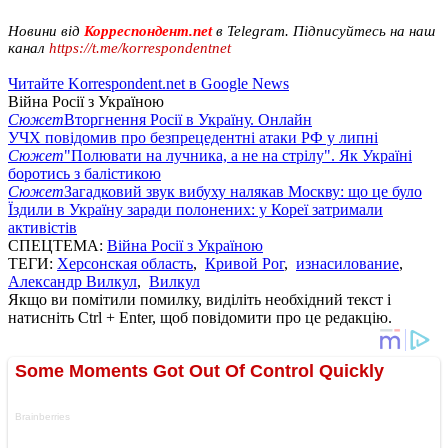
Новини від
Корреспондент.net
в Telegram. Підписуйтесь на наш
канал
https://t.me/korrespondentnet
Читайте Korrespondent.net в Google News
Війна Росії з Україною
Сюжет
Вторгнення Росії в Україну. Онлайн
УЧХ повідомив про безпрецедентні атаки РФ у липні
Сюжет
"Полювати на лучника, а не на стрілу". Як Україні
боротись з балістикою
Сюжет
Загадковий звук вибуху налякав Москву: що це було
Їздили в Україну заради полонених: у Кореї затримали
активістів
СПЕЦТЕМА:
Війна Росії з Україною
ТЕГИ:
Херсонская область
,
Кривой Рог
,
изнасилование
,
Александр Вилкул
,
Вилкул
Якщо ви помітили помилку, виділіть необхідний текст і
натисніть Ctrl + Enter, щоб повідомити про це редакцію.