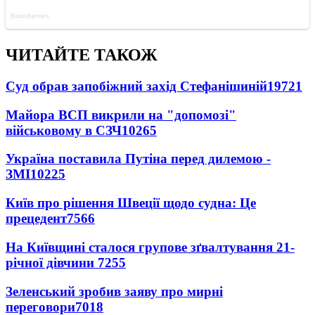
ЧИТАЙТЕ ТАКОЖ
Суд обрав запобіжний захід Стефанішиній
19721
Майора ВСП викрили на "допомозі"
військовому в СЗЧ
10265
Україна поставила Путіна перед дилемою -
ЗМІ
10225
Київ про рішення Швеції щодо судна: Це
прецедент
7566
На Київщині сталося групове зґвалтування 21-
річної дівчини
7255
Зеленський зробив заяву про мирні
переговори
7018