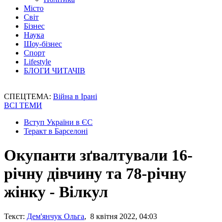
Місто
Світ
Бізнес
Наука
Шоу-бізнес
Спорт
Lifestyle
БЛОГИ ЧИТАЧІВ
СПЕЦТЕМА:
Війна в Ірані
ВСІ ТЕМИ
Вступ України в ЄС
Теракт в Барселоні
Окупанти зґвалтували 16-
річну дівчину та 78-річну
жінку - Вілкул
Текст:
Дем'янчук Ольга
, 8 квітня 2022, 04:03