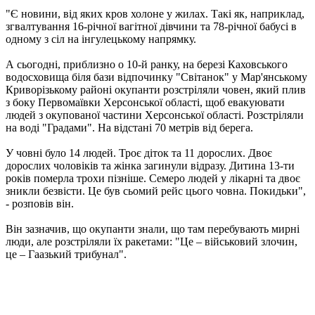
"Є новини, від яких кров холоне у жилах. Такі як, наприклад,
згвалтування 16-річної вагітної дівчини та 78-річної бабусі в
одному з сіл на інгулецькому напрямку.
А сьогодні, приблизно о 10-й ранку, на березі Каховського
водосховища біля бази відпочинку "Світанок" у Мар'янському
Криворізькому районі окупанти розстріляли човен, який плив
з боку Первомаївки Херсонської області, щоб евакуювати
людей з окупованої частини Херсонської області. Розстріляли
на воді "Градами". На відстані 70 метрів від берега.
У човні було 14 людей. Троє діток та 11 дорослих. Двоє
дорослих чоловіків та жінка загинули відразу. Дитина 13-ти
років померла трохи пізніше. Семеро людей у ​​лікарні та двоє
зникли безвісти. Це був сьомий рейс цього човна. Покидьки",
- розповів він.
Він зазначив, що окупанти знали, що там перебувають мирні
люди, але розстріляли їх ракетами: "Це – військовий злочин,
це – Гаазький трибунал".