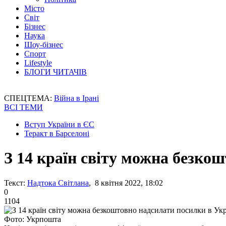
Місто
Світ
Бізнес
Наука
Шоу-бізнес
Спорт
Lifestyle
БЛОГИ ЧИТАЧІВ
СПЕЦТЕМА:
Війна в Ірані
ВСІ ТЕМИ
Вступ України в ЄС
Теракт в Барселоні
З 14 країн світу можна безко
Текст:
Надтока Світлана
, 8 квітня 2022, 18:02
0
1104
Фото: Укрпошта