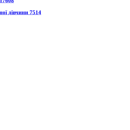
т
7608
ної дівчини
7514