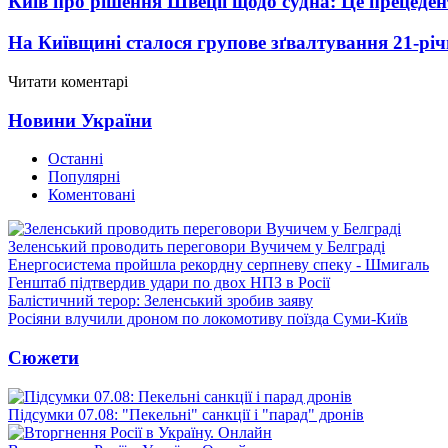
Київ про рішення Швеції щодо судна: Це прецеден
На Київщині сталося групове зґвалтування 21-річ
Читати коментарі
Новини України
Останні
Популярні
Коментовані
Зеленський проводить переговори Вучичем у Белграді
Енергосистема пройшла рекордну серпневу спеку - Шмигаль
Генштаб підтвердив удари по двох НПЗ в Росії
Балістичний терор: Зеленський зробив заяву
Росіяни влучили дроном по локомотиву поїзда Суми-Київ
Сюжети
Підсумки 07.08: "Пекельні" санкції і "парад" дронів