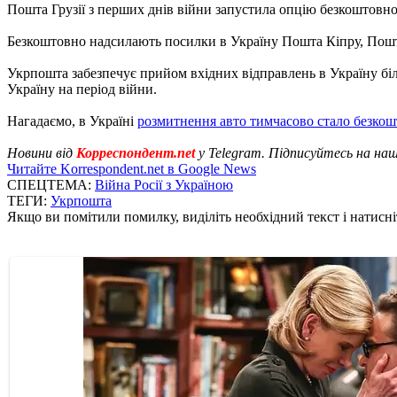
Пошта Грузії з перших днів війни запустила опцію безкоштовної
Безкоштовно надсилають посилки в Україну Пошта Кіпру, Пошт
Укрпошта забезпечує прийом вхідних відправлень в Україну біл
Україну на період війни.
Нагадаємо, в Україні
розмитнення авто тимчасово стало безко
Новини від
Корреспондент.net
у Telegram. Підписуйтесь на на
Читайте Korrespondent.net в Google News
СПЕЦТЕМА:
Війна Росії з Україною
ТЕГИ:
Укрпошта
Якщо ви помітили помилку, виділіть необхідний текст і натисніт