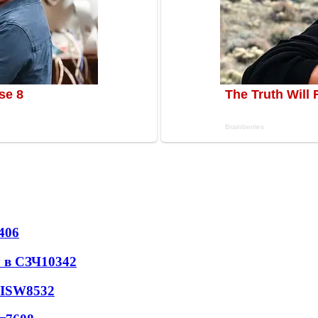
406
 в СЗЧ
10342
 ISW
8532