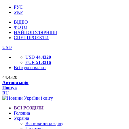
РУС
УКР
ВІДЕО
ФОТО
НАЙПОПУЛЯРНІШІ
СПЕЦПРОЕКТИ
USD
USD
44.4320
EUR
51.3316
Всі курси валют
44.4320
Авторизація
Пошук
RU
ВСІ РОЗДІЛИ
Головна
Україна
Всі новини розділу
Політика