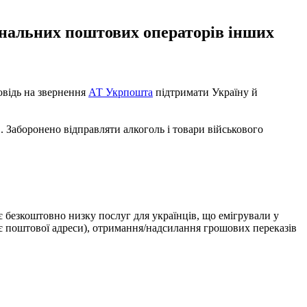
ональних поштових операторів інших
овідь на звернення
АТ Укрпошта
підтримати Україну й
в. Заборонено відправляти алкоголь і товари військового
ає безкоштовно низку послуг для українців, що емігрували у
має поштової адреси), отримання/надсилання грошових переказів