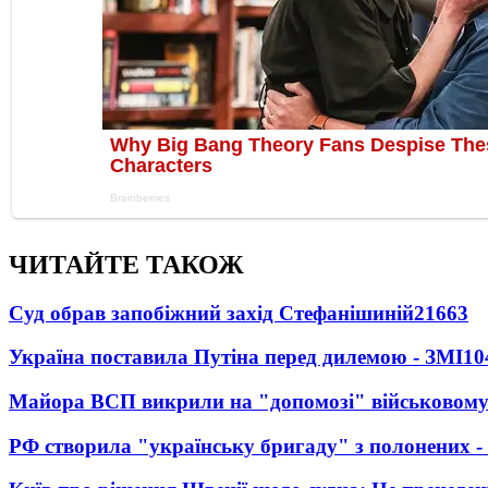
ЧИТАЙТЕ ТАКОЖ
Суд обрав запобіжний захід Стефанішиній
21663
Україна поставила Путіна перед дилемою - ЗМІ
10
Майора ВСП викрили на "допомозі" військовому
РФ створила "українську бригаду" з полонених -