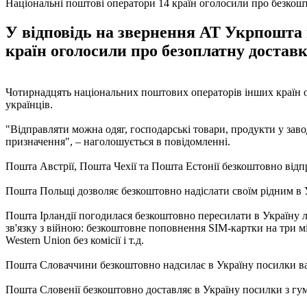
Національні поштові оператори 14 країн оголосили про безкош
У відповідь на звернення АТ Укрпошта 
країн оголосили про безоплатну доставк
Чотирнадцять національних поштових операторів інших країн о
українців.
"Відправляти можна одяг, господарські товари, продукти у завод
призначення", – наголошується в повідомленні.
Пошта Австрії, Пошта Чехії та Пошта Естонії безкоштовно відпр
Пошта Польщі дозволяє безкоштовно надіслати своїм рідним в У
Пошта Ірландії погодилася безкоштовно пересилати в Україну ли
зв'язку з війною: безкоштовне поповнення SIM-картки на три мі
Western Union без комісії і т.д.
Пошта Словаччини безкоштовно надсилає в Україну посилки ва
Пошта Словенії безкоштовно доставляє в Україну посилки з г