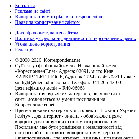
Контакти
Реклама на сайті
Використання матеріалів korrespondent.net
Правила користування сайтом
Договір користування сайтом
Політика у сфері конфіденційності і персональних даних
Угода щодо користування
Редакція
© 2000-2026, Korrespondent.net
Суб'єкт у сфері онлайн-медіа Назва онлайн-медіа –
«КореспонденТ.net» Адреса: 02091, місто Київ,
ХАРКІВСЬКЕ ШОСЕ, будинок 172-Б, офіс 208/1 E-mail:
sunlight@mediadim.com.ua
Телефон: 044-205-43-00
Ідентифікатор медіа – R40-06068
Використання будь-яких матеріалів, розміщених на
сайті, дозволяється за умови посилання на
Корреспондент.net.
При копіюванні матеріалів зі сторінки « Новини України
і світу» , для інтернет - видань - обов'язкове пряме
відкрите для пошукових систем гіперпосилання .
Посилання має бути розміщена в незалежності від
повного або часткового використання матеріалів.
Гіперпосилання ( для інтернет - видань) - повинна бути