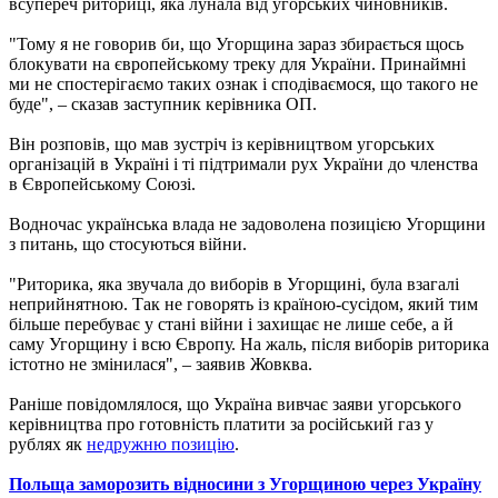
всупереч риториці, яка лунала від угорських чиновників.
"Тому я не говорив би, що Угорщина зараз збирається щось
блокувати на європейському треку для України. Принаймні
ми не спостерігаємо таких ознак і сподіваємося, що такого не
буде", – сказав заступник керівника ОП.
Він розповів, що мав зустріч із керівництвом угорських
організацій в Україні і ті підтримали рух України до членства
в Європейському Союзі.
Водночас українська влада не задоволена позицією Угорщини
з питань, що стосуються війни.
"Риторика, яка звучала до виборів в Угорщині, була взагалі
неприйнятною. Так не говорять із країною-сусідом, який тим
більше перебуває у стані війни і захищає не лише себе, а й
саму Угорщину і всю Європу. На жаль, після виборів риторика
істотно не змінилася", – заявив Жовква.
Раніше повідомлялося, що Україна вивчає заяви угорського
керівництва про готовність платити за російський газ у
рублях як
недружню позицію
.
Польща заморозить відносини з Угорщиною через Україну