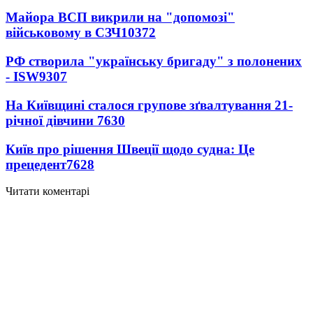
Майора ВСП викрили на "допомозі"
військовому в СЗЧ
10372
РФ створила "українську бригаду" з полонених
- ISW
9307
На Київщині сталося групове зґвалтування 21-
річної дівчини
7630
Київ про рішення Швеції щодо судна: Це
прецедент
7628
Читати коментарі