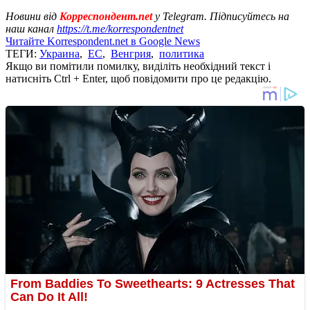
Новини від
Корреспондент.net
у Telegram. Підписуйтесь на
наш канал
https://t.me/korrespondentnet
Читайте Korrespondent.net в Google News
ТЕГИ:
Украина
,
ЕС
,
Венгрия
,
политика
Якщо ви помітили помилку, виділіть необхідний текст і
натисніть Ctrl + Enter, щоб повідомити про це редакцію.