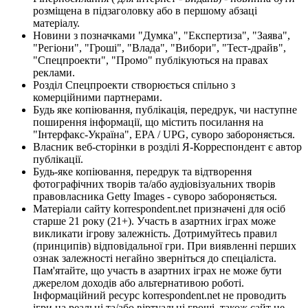
розміщена в підзаголовку або в першому абзаці
матеріалу.
Новини з позначками "Думка", "Експертиза", "Заява",
"Регіони", "Гроші", "Влада", "Вибори", "Тест-драйв",
"Спецпроекти", "Промо" публікуються на правах
реклами.
Розділ Спецпроекти створюється спільно з
комерційними партнерами.
Будь яке копіювання, публікація, передрук, чи наступне
поширення інформації, що містить посилання на
"Інтерфакс-Україна", EPA / UPG, суворо забороняється.
Власник веб-сторінки в розділі Я-Корреспондент є автор
публікації.
Будь-яке копіювання, передрук та відтворення
фотографічних творів та/або аудіовізуальних творів
правовласника Getty Images - суворо забороняється.
Матеріали сайту korrespondent.net призначені для осіб
старше 21 року (21+). Участь в азартних іграх може
викликати ігрову залежність. Дотримуйтесь правил
(принципів) відповідальної гри. При виявленні перших
ознак залежності негайно зверніться до спеціаліста.
Пам'ятайте, що участь в азартних іграх не може бути
джерелом доходів або альтернативою роботі.
Інформаційний ресурс korrespondent.net не проводить
ігри на реальні та/або віртуальні гроші, також сайт не