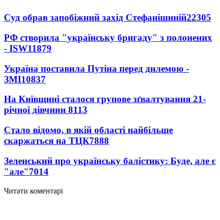
Суд обрав запобіжний захід Стефанішиній
22305
РФ створила "українську бригаду" з полонених
- ISW
11879
Україна поставила Путіна перед дилемою -
ЗМІ
10837
На Київщині сталося групове зґвалтування 21-
річної дівчини
8113
Стало відомо, в якій області найбільше
скаржаться на ТЦК
7888
Зеленський про українську балістику: Буде, але є
"але"
7014
Читати коментарі