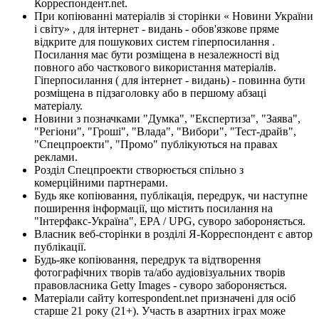
Корреспондент.net.
При копіюванні матеріалів зі сторінки « Новини України
і світу» , для інтернет - видань - обов'язкове пряме
відкрите для пошукових систем гіперпосилання .
Посилання має бути розміщена в незалежності від
повного або часткового використання матеріалів.
Гіперпосилання ( для інтернет - видань) - повинна бути
розміщена в підзаголовку або в першому абзаці
матеріалу.
Новини з позначками "Думка", "Експертиза", "Заява",
"Регіони", "Гроші", "Влада", "Вибори", "Тест-драйв",
"Спецпроекти", "Промо" публікуються на правах
реклами.
Розділ Спецпроекти створюється спільно з
комерційними партнерами.
Будь яке копіювання, публікація, передрук, чи наступне
поширення інформації, що містить посилання на
"Інтерфакс-Україна", EPA / UPG, суворо забороняється.
Власник веб-сторінки в розділі Я-Корреспондент є автор
публікації.
Будь-яке копіювання, передрук та відтворення
фотографічних творів та/або аудіовізуальних творів
правовласника Getty Images - суворо забороняється.
Матеріали сайту korrespondent.net призначені для осіб
старше 21 року (21+). Участь в азартних іграх може