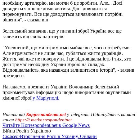
необхідну артилерію, ми могли б це зробити. Але... Досі
доводиться про це домовлятися. Досі доводиться
переконувати. Все ще доводиться вичавлювати потрібні
рішення", - сказав він.
Зеленський зазначив, що у питанні зброї Україна все ще
залежить від своїх партнерів.
"Упевнений, що ми отримаємо майже все, чого потребуємо.
Але втрачається не лише час, губляться життя українців.
Життя, які вже не повернути. І це відповідальність і тих, хто
досі тримає необхідну Україні зброю на складах.
Відповідальність, яка назавжди залишиться в історії", - заявив
президент.
Нагадаємо, президент України Володимир Зеленський
прокоментував інформацію щодо використання окупантами
хімічної зброї
у Маріуполі.
Новини від
Корреспондент.net
у Telegram. Підписуйтесь на наш
канал
https://t.me/korrespondentnet
Читайте Korrespondent.net в Google News
Війна Росії з Україною
Сюжет
Вторгнення Росії в Україну. Онлайн