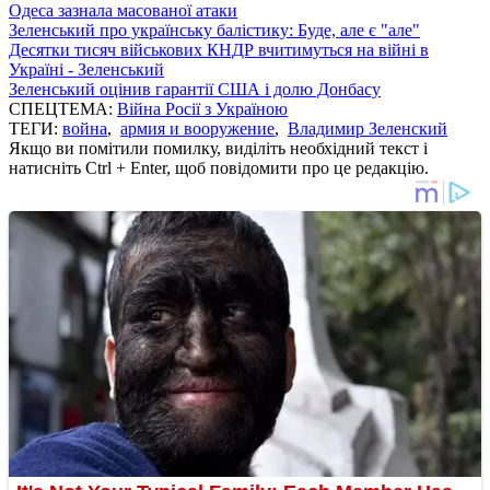
Одеса зазнала масованої атаки
Зеленський про українську балістику: Буде, але є "але"
Десятки тисяч військових КНДР вчитимуться на війні в
Україні - Зеленський
Зеленський оцінив гарантії США і долю Донбасу
СПЕЦТЕМА:
Війна Росії з Україною
ТЕГИ:
война
,
армия и вооружение
,
Владимир Зеленский
Якщо ви помітили помилку, виділіть необхідний текст і
натисніть Ctrl + Enter, щоб повідомити про це редакцію.