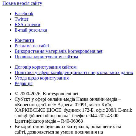
Повна версія сайту
Facebook
Twitter
RSS-стрічки
E-mail розсилка
Контакти
Реклама на сайті
Використання матеріалів korrespondent.net
Правила користування сайтом
Договір користування сайтом
Політика у сфері конфіденційності і персональних даних
Угода щодо користування
Редакція
© 2000-2026, Korrespondent.net
Суб'єкт у сфері онлайн-медіа Назва онлайн-медіа –
«КореспонденТ.net» Адреса: 02091, місто Київ,
ХАРКІВСЬКЕ ШОСЕ, будинок 172-Б, офіс 208/1 E-mail:
sunlight@mediadim.com.ua
Телефон: 044-205-43-00
Ідентифікатор медіа – R40-06068
Використання будь-яких матеріалів, розміщених на
сайті, дозволяється за умови посилання на