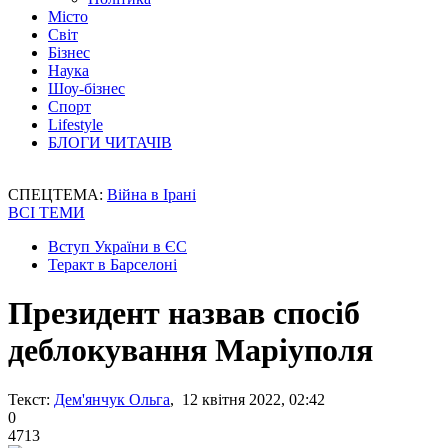
Місто
Світ
Бізнес
Наука
Шоу-бізнес
Спорт
Lifestyle
БЛОГИ ЧИТАЧІВ
СПЕЦТЕМА:
Війна в Ірані
ВСІ ТЕМИ
Вступ України в ЄС
Теракт в Барселоні
Президент назвав спосіб
деблокування Маріуполя
Текст:
Дем'янчук Ольга
, 12 квітня 2022, 02:42
0
4713