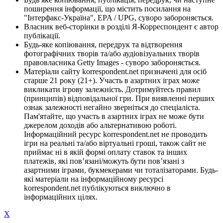
поширення інформації, що містить посилання на
"Інтерфакс-Україна", EPA / UPG, суворо забороняється.
Власник веб-сторінки в розділі Я-Корреспондент є автор
публікації.
Будь-яке копіювання, передрук та відтворення
фотографічних творів та/або аудіовізуальних творів
правовласника Getty Images - суворо забороняється.
Матеріали сайту korrespondent.net призначені для осіб
старше 21 року (21+). Участь в азартних іграх може
викликати ігрову залежність. Дотримуйтесь правил
(принципів) відповідальної гри. При виявленні перших
ознак залежності негайно зверніться до спеціаліста.
Пам'ятайте, що участь в азартних іграх не може бути
джерелом доходів або альтернативою роботі.
Інформаційний ресурс korrespondent.net не проводить
ігри на реальні та/або віртуальні гроші, також сайт не
приймає ні в якій формі оплату ставок та інших
платежів, які пов’язані/можуть бути пов’язані з
азартними іграми, букмекерами чи тоталізаторами. Будь-
які матеріали на інформаційному ресурсі
korrespondent.net публікуються виключно в
інформаційних цілях.
X