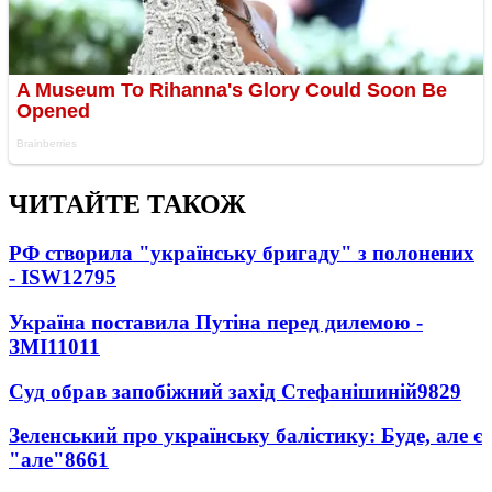
ЧИТАЙТЕ ТАКОЖ
РФ створила "українську бригаду" з полонених
- ISW
12795
Україна поставила Путіна перед дилемою -
ЗМІ
11011
Суд обрав запобіжний захід Стефанішиній
9829
Зеленський про українську балістику: Буде, але є
"але"
8661