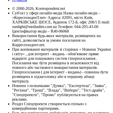
© 2000-2026, Korrespondent.net
Суб'єкт у сфері онлайн-медіа Назва онлайн-медіа –
«КореспонденТ.net» Адреса: 02091, місто Київ,
ХАРКІВСЬКЕ ШОСЕ, будинок 172-Б, офіс 208/1 E-mail:
sunlight@mediadim.com.ua
Телефон: 044-205-43-00
Ідентифікатор медіа – R40-06068
Використання будь-яких матеріалів, розміщених на
сайті, дозволяється за умови посилання на
Корреспондент.net.
При копіюванні матеріалів зі сторінки « Новини України
і світу» , для інтернет - видань - обов'язкове пряме
відкрите для пошукових систем гіперпосилання .
Посилання має бути розміщена в незалежності від
повного або часткового використання матеріалів.
Гіперпосилання ( для інтернет - видань) - повинна бути
розміщена в підзаголовку або в першому абзаці
матеріалу.
Новини з позначками "Думка", "Експертиза", "Заява",
"Регіони", "Гроші", "Влада", "Вибори", "Тест-драйв",
"Спецпроекти", "Промо" публікуються на правах
реклами.
Розділ Спецпроекти створюється спільно з
комерційними партнерами.
Будь яке копіювання, публікація, передрук, чи наступне