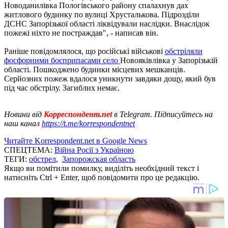
Новоданилівка Пологівського району спалахнув дах
житлового будинку по вулиці Хрусталькова. Підрозділи
ДСНС Запорізької області ліквідували наслідки. Внаслідок
пожежі ніхто не постраждав", - написав він.
Раніше повідомлялося, що російські військові
обстріляли
фосфорними боєприпасами село
Новояківлівка у Запорізькій
області. Пошкоджено будинки місцевих мешканців.
Серйозних пожеж вдалося уникнути завдяки дощу, який був
під час обстрілу. Загиблих немає.
Новини від
Корреспондент.net
в Telegram. Підписуйтесь на
наш канал
https://t.me/korrespondentnet
Читайте Korrespondent.net в Google News
СПЕЦТЕМА:
Війна Росії з Україною
ТЕГИ:
обстрел
,
Запорожская область
Якщо ви помітили помилку, виділіть необхідний текст і
натисніть Ctrl + Enter, щоб повідомити про це редакцію.