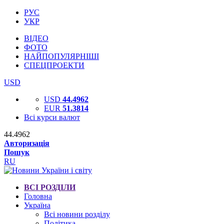
РУС
УКР
ВІДЕО
ФОТО
НАЙПОПУЛЯРНІШІ
СПЕЦПРОЕКТИ
USD
USD
44.4962
EUR
51.3814
Всі курси валют
44.4962
Авторизація
Пошук
RU
ВСІ РОЗДІЛИ
Головна
Україна
Всі новини розділу
Політика