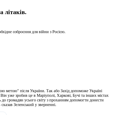
а літаків.
бхідне озброєння для війни з Росією.
ою метою" після України. Так або Захід допоможе Україні
ін уже зробив це в Маріуполі, Харкові, Бучі та інших містах
сь до громадян усього світу з проханням допомогти донести
 сказав Зеленський у зверненні.