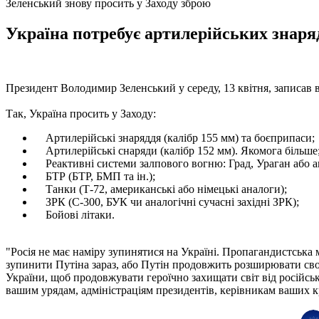
Зеленський знову просить у Заходу зброю
Україна потребує артилерійських знарядь
Президент Володимир Зеленський у середу, 13 квітня, записав в
Так, Україна просить у Заходу:
Артилерійські знаряддя (калібр 155 мм) та боєприпаси;
Артилерійські снаряди (калібр 152 мм). Якомога більше
Реактивні системи залпового вогню: Град, Ураган або
БТР (БТР, БМП та ін.);
Танки (Т-72, ​​американські або німецькі аналоги);
ЗРК (С-300, БУК чи аналогічні сучасні західні ЗРК);
Бойові літаки.
"Росія не має наміру зупинятися на Україні. Пропагандистська
зупинити Путіна зараз, або Путін продовжить розширювати свою 
України, щоб продовжувати героїчно захищати світ від російськ
вашим урядам, адміністраціям президентів, керівникам ваших кр