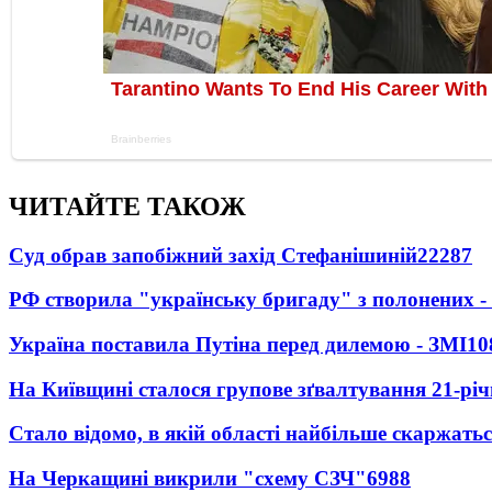
ЧИТАЙТЕ ТАКОЖ
Суд обрав запобіжний захід Стефанішиній
22287
РФ створила "українську бригаду" з полонених -
Україна поставила Путіна перед дилемою - ЗМІ
10
На Київщині сталося групове зґвалтування 21-річ
Стало відомо, в якій області найбільше скаржать
На Черкащині викрили "схему СЗЧ"
6988