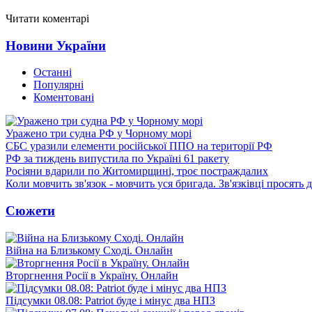
Читати коментарі
Новини України
Останні
Популярні
Коментовані
Уражено три судна РФ у Чорному морі
СБС уразили елементи російської ППО на території РФ
РФ за тиждень випустила по Україні 61 ракету
Росіяни вдарили по Житомирщині, троє постраждалих
Коли мовчить зв'язок - мовчить уся бригада. Зв'язківці просять
Сюжети
Війна на Близькому Сході. Онлайн
Вторгнення Росії в Україну. Онлайн
Підсумки 08.08: Patriot буде і мінус два НПЗ