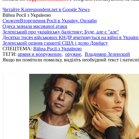
Читайте Korrespondent.net в Google News
Війна Росії з Україною
Сюжет
Вторгнення Росії в Україну. Онлайн
Одеса зазнала масованої атаки
Зеленський про українську балістику: Буде, але є "але"
Десятки тисяч військових КНДР вчитимуться на війні в Україні
Зеленський оцінив гарантії США і долю Донбасу
СПЕЦТЕМА:
Війна Росії з Україною
ТЕГИ:
армия и вооружение
,
оружие
,
Владимир Зеленский
Якщо ви помітили помилку, виділіть необхідний текст і натисніт