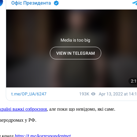
раїні важкі озброєння
, але поки що невідомо, які саме.
 аеродромах у РФ.
ш канал
https://t.me/korrespondentnet