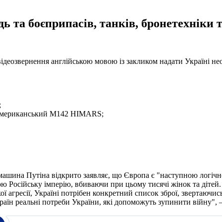
 та боєприпасів, танків, бронетехніки т
ідеозвернення англійською мовою із закликом надати Україні нео
;
 американський M142 HIMARS;
 машина Путіна відкрито заявляє, що Європа є "наступною логічн
Російську імперію, вбиваючи при цьому тисячі жінок та дітей. В
ої агресії, Україні потрібен конкретний список зброї, звертаючи
аїн реальні потреби України, які допоможуть зупинити війну", –