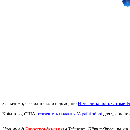
Зазначимо, сьогодні стало відомо, що
Німеччина постачатиме Ук
Крім того, США
розглянуть надання Україні зброї
для удару по
Новини від
Корреспондент.net
в Telegram. Підписуйтесь на на