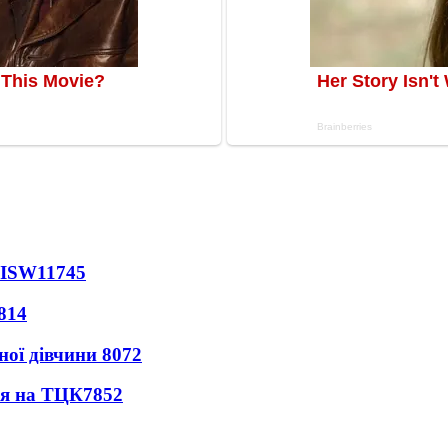
 ISW
11745
814
ної дівчини
8072
ся на ТЦК
7852