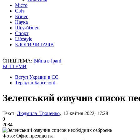
Місто
Світ
Бізнес
Наука
Шоу-бізнес
Спорт
Lifestyle
БЛОГИ ЧИТАЧІВ
СПЕЦТЕМА:
Війна в Ірані
ВСІ ТЕМИ
Вступ України в ЄС
Теракт в Барселоні
Зеленський озвучив список не
Текст:
Людмила Троценко
, 13 квітня 2022, 17:28
0
2084
Фото: Офис президента