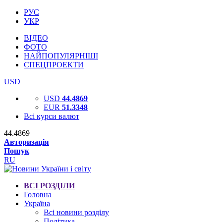
РУС
УКР
ВІДЕО
ФОТО
НАЙПОПУЛЯРНІШІ
СПЕЦПРОЕКТИ
USD
USD
44.4869
EUR
51.3348
Всі курси валют
44.4869
Авторизація
Пошук
RU
ВСІ РОЗДІЛИ
Головна
Україна
Всі новини розділу
Політика