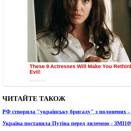
ЧИТАЙТЕ ТАКОЖ
РФ створила "українську бригаду" з полонених -
Україна поставила Путіна перед дилемою - ЗМІ
10