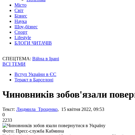
Місто
Світ
Бізнес
Наука
Шоу-бізнес
Спорт
Lifestyle
БЛОГИ ЧИТАЧІВ
СПЕЦТЕМА:
Війна в Ірані
ВСІ ТЕМИ
Вступ України в ЄС
Теракт в Барселоні
Чиновників зобов'язали повер
Текст:
Людмила Троценко
, 15 квітня 2022, 09:53
0
2233
Фото: Пресс-служба Кабмина