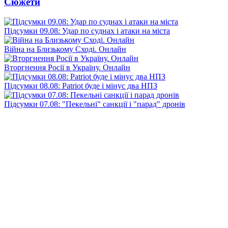
Сюжети
Підсумки 09.08: Удар по суднах і атаки на міста
Війна на Близькому Сході. Онлайн
Вторгнення Росії в Україну. Онлайн
Підсумки 08.08: Patriot буде і мінус два НПЗ
Підсумки 07.08: "Пекельні" санкції і "парад" дронів