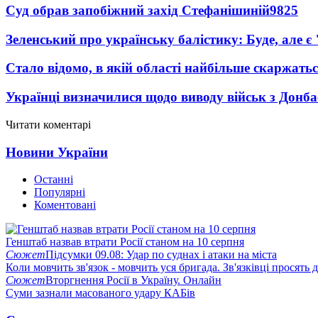
Суд обрав запобіжний захід Стефанішиній
9825
Зеленський про українську балістику: Буде, але є
Стало відомо, в якій області найбільше скаржать
Українці визначилися щодо виводу військ з Донба
Читати коментарі
Новини України
Останні
Популярні
Коментовані
Генштаб назвав втрати Росії станом на 10 серпня
Сюжет
Підсумки 09.08: Удар по суднах і атаки на міста
Коли мовчить зв'язок - мовчить уся бригада. Зв'язківці просять
Сюжет
Вторгнення Росії в Україну. Онлайн
Суми зазнали масованого удару КАБів