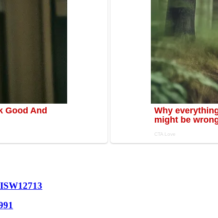
 ISW
12713
991