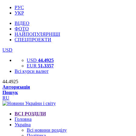
РУС
УКР
ВІДЕО
ФОТО
НАЙПОПУЛЯРНІШІ
СПЕЦПРОЕКТИ
USD
USD
44.4925
EUR
51.3357
Всі курси валют
44.4925
Авторизація
Пошук
RU
ВСІ РОЗДІЛИ
Головна
Україна
Всі новини розділу
Політика