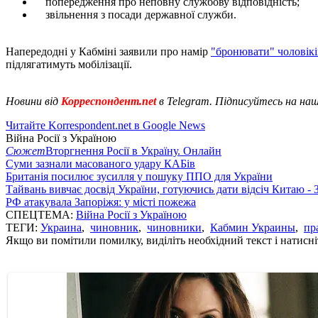
попередження про неповну службову відповідність;
звільнення з посади державної служби.
Напередодні у Кабміні заявили про намір
"бронювати" чоловікі
підлягатимуть мобілізації.
Новини від
Корреспондент.net
в Telegram. Підписуйтесь на на
Читайте Korrespondent.net в Google News
Війна Росії з Україною
Сюжет
Вторгнення Росії в Україну. Онлайн
Суми зазнали масованого удару КАБів
Британія посилює зусилля у пошуку ППО для України
Тайвань вивчає досвід України, готуючись дати відсіч Китаю - 
РФ атакувала Запоріжя: у місті пожежа
СПЕЦТЕМА:
Війна Росії з Україною
ТЕГИ:
Украина
,
чиновник
,
чиновники
,
Кабмин Украины
,
пр
Якщо ви помітили помилку, виділіть необхідний текст і натисніт