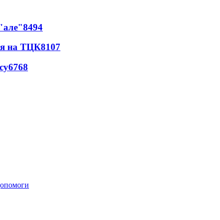
 "але"
8494
ся на ТЦК
8107
су
6768
 допомоги