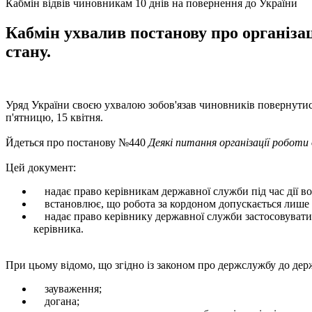
Кабмін відвів чиновникам 10 днів на повернення до України
Кабмін ухвалив постанову про організа
стану.
Уряд України своєю ухвалою зобов'язав чиновників повернутися
п'ятницю, 15 квітня.
Йдеться про постанову №440
Деякі питання організації роботи
Цей документ:
надає право керівникам державної служби під час дії воє
встановлює, що робота за кордоном допускається лише у
надає право керівнику державної служби застосовувати д
керівника.
При цьому відомо, що згідно із законом про держслужбу до дер
зауваження;
догана;