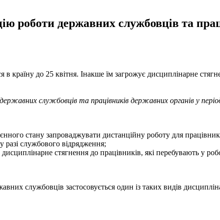
цію роботи державних службовців та прац
 в країну до 25 квітня. Інакше їм загрожує дисциплінарне стягн
 державних службовців та працівників державних органів у пері
нного стану запроваджувати дистанційну роботу для працівників
 разі службового відрядження;
исциплінарне стягнення до працівників, які перебувають у робо
жавних службовців застосовується один із таких видів дисциплін