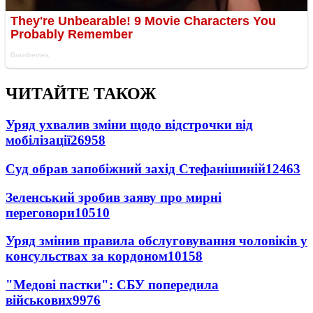
ЧИТАЙТЕ ТАКОЖ
Уряд ухвалив зміни щодо відстрочки від
мобілізації
26958
Суд обрав запобіжний захід Стефанішиній
12463
Зеленський зробив заяву про мирні
переговори
10510
Уряд змінив правила обслуговування чоловіків у
консульствах за кордоном
10158
"Медові пастки": СБУ попередила
військових
9976