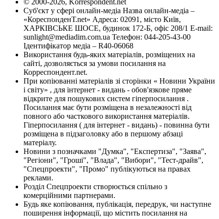
© 2000-2026, Korrespondent.net
Суб'єкт у сфері онлайн-медіа Назва онлайн-медіа –
«КореспонденТ.net» Адреса: 02091, місто Київ,
ХАРКІВСЬКЕ ШОСЕ, будинок 172-Б, офіс 208/1 E-mail:
sunlight@mediadim.com.ua
Телефон: 044-205-43-00
Ідентифікатор медіа – R40-06068
Використання будь-яких матеріалів, розміщених на
сайті, дозволяється за умови посилання на
Корреспондент.net.
При копіюванні матеріалів зі сторінки « Новини України
і світу» , для інтернет - видань - обов'язкове пряме
відкрите для пошукових систем гіперпосилання .
Посилання має бути розміщена в незалежності від
повного або часткового використання матеріалів.
Гіперпосилання ( для інтернет - видань) - повинна бути
розміщена в підзаголовку або в першому абзаці
матеріалу.
Новини з позначками "Думка", "Експертиза", "Заява",
"Регіони", "Гроші", "Влада", "Вибори", "Тест-драйв",
"Спецпроекти", "Промо" публікуються на правах
реклами.
Розділ Спецпроекти створюється спільно з
комерційними партнерами.
Будь яке копіювання, публікація, передрук, чи наступне
поширення інформації, що містить посилання на