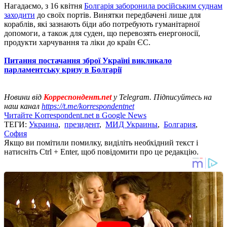
Нагадаємо, з 16 квітня
Болгарія заборонила російським суднам
заходити
до своїх портів. Винятки передбачені лише для
кораблів, які зазнають біди або потребують гуманітарної
допомоги, а також для суден, що перевозять енергоносії,
продукти харчування та ліки до країн ЄС.
Питання постачання зброї Україні викликало
парламентську кризу в Болгарії
Новини від
Корреспондент.net
у Telegram. Підписуйтесь на
наш канал
https://t.me/korrespondentnet
Читайте Korrespondent.net в Google News
ТЕГИ:
Украина
,
президент
,
МИД Украины
,
Болгария
,
София
Якщо ви помітили помилку, виділіть необхідний текст і
натисніть Ctrl + Enter, щоб повідомити про це редакцію.