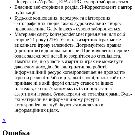
"Інтерфакс-Україна", EPA / UPG, суворо забороняється.
Власник веб-сторінки в розділі Я-Корреспондент є автор
публікації.
Будь-яке копіювання, передрук та відтворення
фотографічних творів та/або аудіовізуальних творів
правовласника Getty Images - суворо забороняється.
Матеріали сайту korrespondent.net призначені для осіб
старше 21 року (21+). Участь в азартних іграх може
викликати ігрову залежність. Дотримуйтесь правил
(принципів) відповідальної гри. При виявленні перших
ознак залежності негайно зверніться до спеціаліста.
Пам'ятайте, що участь в азартних іграх не може бути
джерелом доходів або альтернативою роботі.
Інформаційний ресурс korrespondent.net не проводить
ігри на реальні та/або віртуальні гроші, також сайт не
приймає ні в якій формі оплату ставок та інших
платежів, які пов’язані/можуть бути пов’язані з
азартними іграми, букмекерами чи тоталізаторами. Будь-
які матеріали на інформаційному ресурсі
korrespondent.net публікуються виключно в
інформаційних цілях.
X
Ошибка