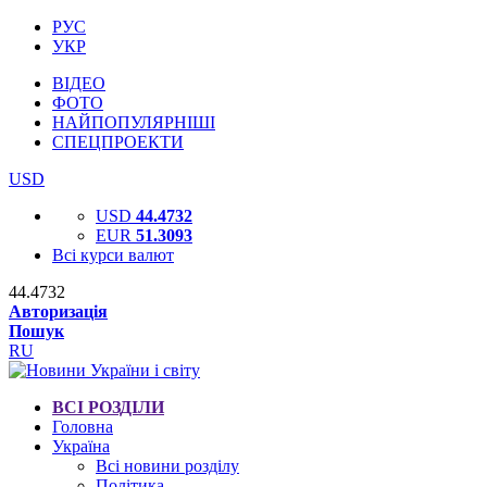
РУС
УКР
ВІДЕО
ФОТО
НАЙПОПУЛЯРНІШІ
СПЕЦПРОЕКТИ
USD
USD
44.4732
EUR
51.3093
Всі курси валют
44.4732
Авторизація
Пошук
RU
ВСІ РОЗДІЛИ
Головна
Україна
Всі новини розділу
Політика