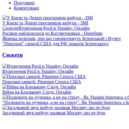
Популярні
Коментовані
У Києві та Дніпрі прогриміли вибухи - ЗМІ
Сюжет
Вторгнення Росії в Україну. Онлайн
Росіяни наблизилися до Костянтинівки - DeepState
Жовква розповів, про що говоритимуть Зеленський і Вучич
"Пекельні" санкції США для РФ: реакція Зеленського
Сюжети
Вторгнення Росії в Україну. Онлайн
Пекельні санкції. Рішення Сената США
Війна на Близькому Сході. Онлайн
"Полювати на лучника, а не на стрілу". Як Україні боротись з 
Загадковий звук вибуху налякав Москву: що це було