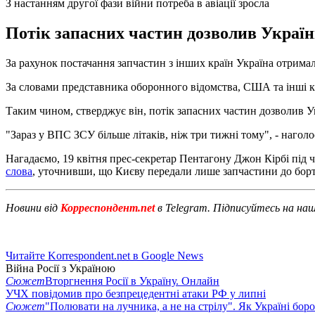
З настанням другої фази війни потреба в авіації зросла
Потік запасних частин дозволив Україні
За рахунок постачання запчастин з інших країн Україна отримал
За словами представника оборонного відомства, США та інші кр
Таким чином, стверджує він, потік запасних частин дозволив Укр
"Зараз у ВПС ЗСУ більше літаків, ніж три тижні тому", - нагол
Нагадаємо, 19 квітня прес-секретар Пентагону Джон Кірбі під 
слова
, уточнивши, що Києву передали лише запчастини до борт
Новини від
Корреспондент.net
в Telegram. Підписуйтесь на на
Читайте Korrespondent.net в Google News
Війна Росії з Україною
Сюжет
Вторгнення Росії в Україну. Онлайн
УЧХ повідомив про безпрецедентні атаки РФ у липні
Сюжет
"Полювати на лучника, а не на стрілу". Як Україні бор