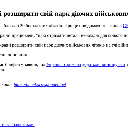
 розширити свій парк діючих військових 
а близько 20 боєздатних літаків. Про це повідомляє телеканал
C
аїни працювали, "щоб отримати деталі, необхідні для їхнього п
аїні розширити свій парк діючих військових літаків на тлі війни,
осив чиновник.
час брифінгу заявив, що
Україна отримала додаткові винищувачі
з
ів.
ш канал
https://t.me/korrespondentnet
отись з балістикою