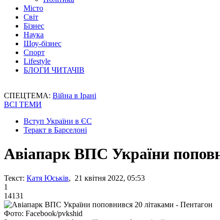
Місто
Світ
Бізнес
Наука
Шоу-бізнес
Спорт
Lifestyle
БЛОГИ ЧИТАЧІВ
СПЕЦТЕМА:
Війна в Ірані
ВСІ ТЕМИ
Вступ України в ЄС
Теракт в Барселоні
Авіапарк ВПС України поповн
Текст:
Катя Юськів
, 21 квітня 2022, 05:53
1
14131
Фото: Facebook/pvkshid