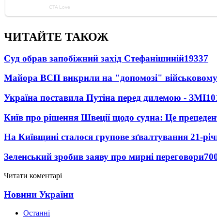
ЧИТАЙТЕ ТАКОЖ
Суд обрав запобіжний захід Стефанішиній
19337
Майора ВСП викрили на "допомозі" військовому
Україна поставила Путіна перед дилемою - ЗМІ
10
Київ про рішення Швеції щодо судна: Це прецеден
На Київщині сталося групове зґвалтування 21-річ
Зеленський зробив заяву про мирні переговори
70
Читати коментарі
Новини України
Останні