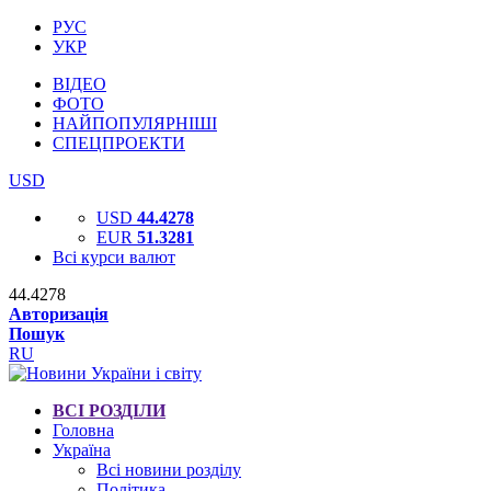
РУС
УКР
ВІДЕО
ФОТО
НАЙПОПУЛЯРНІШІ
СПЕЦПРОЕКТИ
USD
USD
44.4278
EUR
51.3281
Всі курси валют
44.4278
Авторизація
Пошук
RU
ВСІ РОЗДІЛИ
Головна
Україна
Всі новини розділу
Політика