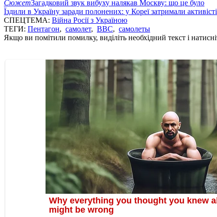
Сюжет
Загадковий звук вибуху налякав Москву: що це було
Їздили в Україну заради полонених: у Кореї затримали активіст
СПЕЦТЕМА:
Війна Росії з Україною
ТЕГИ:
Пентагон
,
самолет
,
ВВС
,
самолеты
Якщо ви помітили помилку, виділіть необхідний текст і натисніт