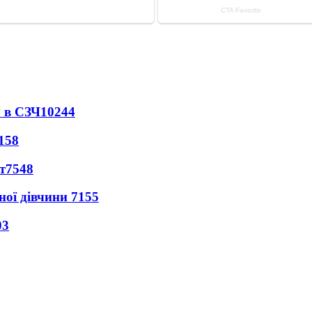
 в СЗЧ
10244
158
т
7548
ної дівчини
7155
03