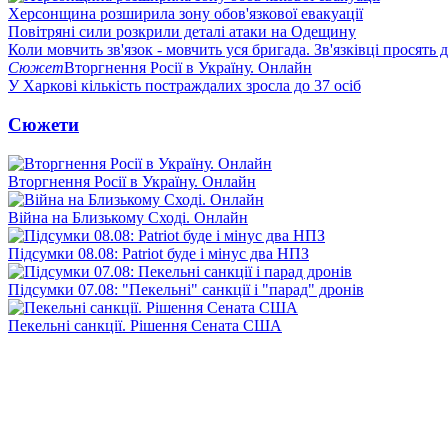
Херсонщина розширила зону обов'язкової евакуації
Повітряні сили розкрили деталі атаки на Одещину
Коли мовчить зв'язок - мовчить уся бригада. Зв'язківці просять
Сюжет
Вторгнення Росії в Україну. Онлайн
У Харкові кількість постраждалих зросла до 37 осіб
Сюжети
Вторгнення Росії в Україну. Онлайн
Війна на Близькому Сході. Онлайн
Підсумки 08.08: Patriot буде і мінус два НПЗ
Підсумки 07.08: "Пекельні" санкції і "парад" дронів
Пекельні санкції. Рішення Сената США