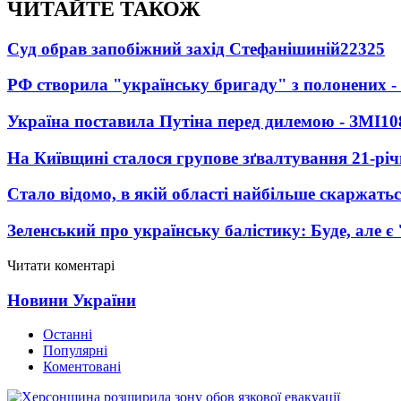
ЧИТАЙТЕ ТАКОЖ
Суд обрав запобіжний захід Стефанішиній
22325
РФ створила "українську бригаду" з полонених -
Україна поставила Путіна перед дилемою - ЗМІ
10
На Київщині сталося групове зґвалтування 21-річ
Стало відомо, в якій області найбільше скаржать
Зеленський про українську балістику: Буде, але є
Читати коментарі
Новини України
Останні
Популярні
Коментовані