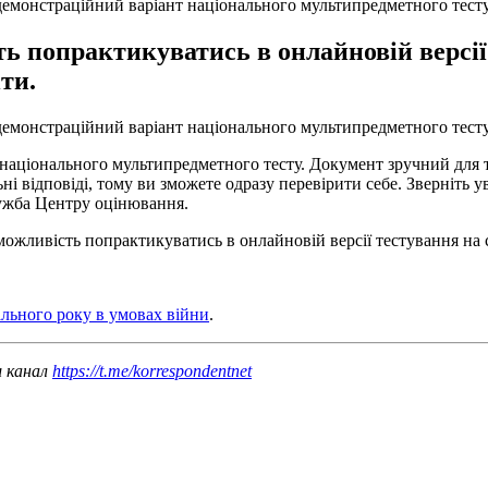
 демонстраційний варіант національного мультипредметного тест
 попрактикуватись в онлайновій версії 
ти.
демонстраційний варіант національного мультипредметного тесту
національного мультипредметного тесту. Документ зручний для т
ні відповіді, тому ви зможете одразу перевірити себе. Зверніть у
лужба Центру оцінювання.
ожливість попрактикуватись в онлайновій версії тестування на с
льного року в умовах війни
.
ш канал
https://t.me/korrespondentnet