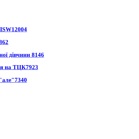
 ISW
12004
862
ної дівчини
8146
ся на ТЦК
7923
 "але"
7340