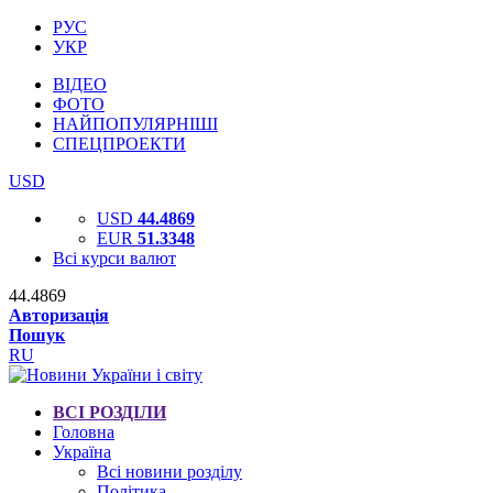
РУС
УКР
ВІДЕО
ФОТО
НАЙПОПУЛЯРНІШІ
СПЕЦПРОЕКТИ
USD
USD
44.4869
EUR
51.3348
Всі курси валют
44.4869
Авторизація
Пошук
RU
ВСІ РОЗДІЛИ
Головна
Україна
Всі новини розділу
Політика