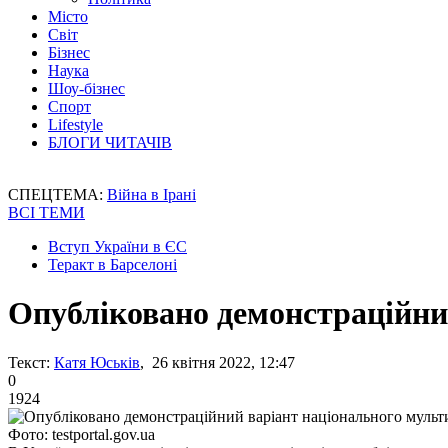
Місто
Світ
Бізнес
Наука
Шоу-бізнес
Спорт
Lifestyle
БЛОГИ ЧИТАЧІВ
СПЕЦТЕМА:
Війна в Ірані
ВСІ ТЕМИ
Вступ України в ЄС
Теракт в Барселоні
Опубліковано демонстраційни
Текст:
Катя Юськів
, 26 квітня 2022, 12:47
0
1924
Фото: testportal.gov.ua