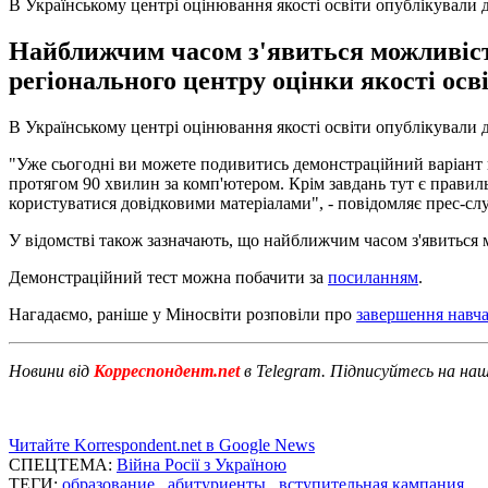
В Українському центрі оцінювання якості освіти опублікували
Найближчим часом з'явиться можливість
регіонального центру оцінки якості осві
В Українському центрі оцінювання якості освіти опублікували 
"Уже сьогодні ви можете подивитись демонстраційний варіант 
протягом 90 хвилин за комп'ютером. Крім завдань тут є правиль
користуватися довідковими матеріалами", - повідомляє прес-с
У відомстві також зазначають, що найближчим часом з'явиться м
Демонстраційний тест можна побачити за
посиланням
.
Нагадаємо, раніше у Міносвіти розповіли про
завершення навча
Новини від
Корреспондент.net
в Telegram. Підписуйтесь на на
Читайте Korrespondent.net в Google News
СПЕЦТЕМА:
Війна Росії з Україною
ТЕГИ:
образование
,
абитуриенты
,
вступительная кампания