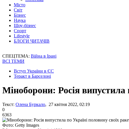
Місто
Світ
Бізнес
Наука
Шоу-бізнес
Спорт
Lifestyle
БЛОГИ ЧИТАЧІВ
СПЕЦТЕМА:
Війна в Ірані
ВСІ ТЕМИ
Вступ України в ЄС
Теракт в Барселоні
Міноборони: Росія випустила 
Текст:
Олена Буркало
, 27 квітня 2022, 02:19
0
6363
Фото: Getty Images