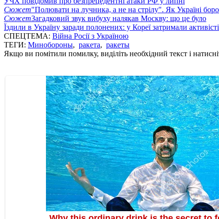
УЧХ повідомив про безпрецедентні атаки РФ у липні
Сюжет
"Полювати на лучника, а не на стрілу". Як Україні бор
Сюжет
Загадковий звук вибуху налякав Москву: що це було
Їздили в Україну заради полонених: у Кореї затримали активіст
СПЕЦТЕМА:
Війна Росії з Україною
ТЕГИ:
Минобороны
,
ракета
,
ракеты
Якщо ви помітили помилку, виділіть необхідний текст і натисніт