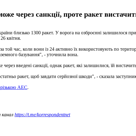
же через санкції, проте ракет вистачит
країни близько 1300 ракет. У ворога на озброєнні залишилося при
26 квітня.
а той час, коли вони із 24 активно їх використовують по територ
земного базування", - уточнила вона.
через введені санкції, однак ракет, які залишилися, їй вистачить
татньо ракет, щоб завдати серйозної шкоди", - сказала заступник
орізькою АЕС
.
ш канал
https://t.me/korrespondentnet