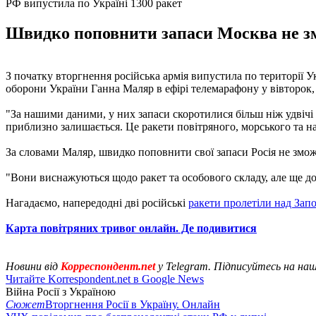
РФ випустила по Україні 1300 ракет
Швидко поповнити запаси Москва не змо
З початку вторгнення російська армія випустила по території У
оборони України Ганна Маляр в ефірі телемарафону у вівторок, 
"За нашими даними, у них запаси скоротилися більш ніж удвічі з
приблизно залишається. Це ракети повітряного, морського та на
За словами Маляр, швидко поповнити свої запаси Росія не зможе 
"Вони виснажуються щодо ракет та особового складу, але ще дос
Нагадаємо, напередодні дві російські
ракети пролетіли над Зап
Карта повітряних тривог онлайн. Де подивитися
Новини від
Корреспондент.net
у Telegram. Підписуйтесь на на
Читайте Korrespondent.net в Google News
Війна Росії з Україною
Сюжет
Вторгнення Росії в Україну. Онлайн