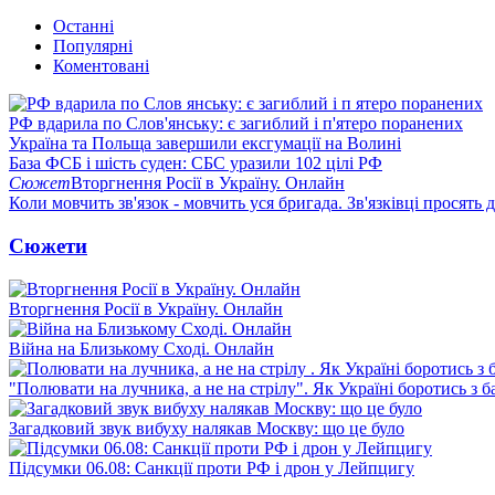
Останні
Популярні
Коментовані
РФ вдарила по Слов'янську: є загиблий і п'ятеро поранених
Україна та Польща завершили ексгумації на Волині
База ФСБ і шість суден: СБС уразили 102 цілі РФ
Сюжет
Вторгнення Росії в Україну. Онлайн
Коли мовчить зв'язок - мовчить уся бригада. Зв'язківці просять
Сюжети
Вторгнення Росії в Україну. Онлайн
Війна на Близькому Сході. Онлайн
"Полювати на лучника, а не на стрілу". Як Україні боротись з 
Загадковий звук вибуху налякав Москву: що це було
Підсумки 06.08: Санкції проти РФ і дрон у Лейпцигу