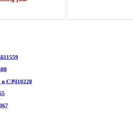
ії
11559
688
 в СЗЧ
10228
55
067