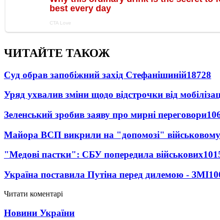
ЧИТАЙТЕ ТАКОЖ
Суд обрав запобіжний захід Стефанішиній
18728
Уряд ухвалив зміни щодо відстрочки від мобілізац
Зеленський зробив заяву про мирні переговори
10
Майора ВСП викрили на "допомозі" військовому
"Медові пастки": СБУ попередила військових
101
Україна поставила Путіна перед дилемою - ЗМІ
10
Читати коментарі
Новини України