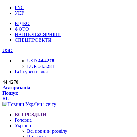
РУС
УКР
ВІДЕО
ФОТО
НАЙПОПУЛЯРНІШІ
СПЕЦПРОЕКТИ
USD
USD
44.4278
EUR
51.3281
Всі курси валют
44.4278
Авторизація
Пошук
RU
ВСІ РОЗДІЛИ
Головна
Україна
Всі новини розділу
Політика