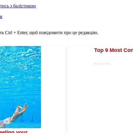
отись з балістикою
ів
ь Ctrl + Enter, щоб повідомити про це редакцію.