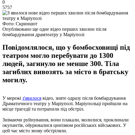
0
5757
Фото: Скриншот
Опубліковано ще одне відео перших хвилин після
бомбардування драмтеатру у Маріуполі
Повідомлялося, що у бомбосховищі під
театром могло перебувати до 1300
людей, загинуло не менше 300. Тіла
загиблих вивозять за місто в братську
могилу.
У мережі
з'явилося
відео, зняте одразу після бомбардування
Драматичного театру у Маріуполі. Маріупольці прийшли на
місце трагедії та потрапили під обстріл.
Знімаючи руйнування, вони плакали, молилися, проклинали
окупантів, обурювалися цинізмом російських військових. У
цей час місто знову обстріляли.