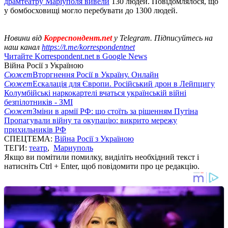
драмтеатру Маріуполя вивели
130 людей. Повідомлялося, що
у бомбосховищі могло перебувати до 1300 людей.
Новини від
Корреспондент.net
у Telegram. Підписуйтесь на
наш канал
https://t.me/korrespondentnet
Читайте Korrespondent.net в Google News
Війна Росії з Україною
Сюжет
Вторгнення Росії в Україну. Онлайн
Сюжет
Ескалація для Європи. Російський дрон в Лейпцигу
Колумбійські наркокартелі вчаться українській війні
безпілотників - ЗМІ
Сюжет
Зміни в армії РФ: що стоїть за рішенням Путіна
Пропагували війну та окупацію: викрито мережу
прихильників РФ
СПЕЦТЕМА:
Війна Росії з Україною
ТЕГИ:
театр
,
Мариуполь
Якщо ви помітили помилку, виділіть необхідний текст і
натисніть Ctrl + Enter, щоб повідомити про це редакцію.