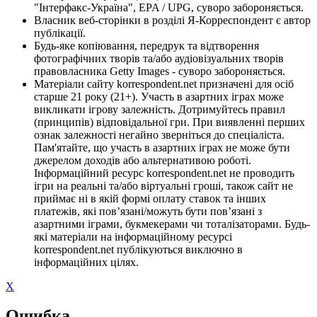
"Інтерфакс-Україна", EPA / UPG, суворо забороняється.
Власник веб-сторінки в розділі Я-Корреспондент є автор
публікації.
Будь-яке копіювання, передрук та відтворення
фотографічних творів та/або аудіовізуальних творів
правовласника Getty Images - суворо забороняється.
Матеріали сайту korrespondent.net призначені для осіб
старше 21 року (21+). Участь в азартних іграх може
викликати ігрову залежність. Дотримуйтесь правил
(принципів) відповідальної гри. При виявленні перших
ознак залежності негайно зверніться до спеціаліста.
Пам'ятайте, що участь в азартних іграх не може бути
джерелом доходів або альтернативою роботі.
Інформаційний ресурс korrespondent.net не проводить
ігри на реальні та/або віртуальні гроші, також сайт не
приймає ні в якій формі оплату ставок та інших
платежів, які пов’язані/можуть бути пов’язані з
азартними іграми, букмекерами чи тоталізаторами. Будь-
які матеріали на інформаційному ресурсі
korrespondent.net публікуються виключно в
інформаційних цілях.
X
Ошибка