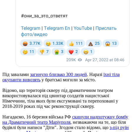
Під завалами
загинуло близько 300 людей
. Наразі
їхні тіла
окупанти вивозять
у братські могили за місто.
Відомо, що територія скверу під драматичним театром
використовувалася під цвинтар солдатів нацистської
Німеччини, тіла яких були ексгумовані та перепоховані у
2018-2019 роках під час реконструкції скверу.
Нагадаємо, 16 березня війська РФ
скинули надпотужну бомбу
на Драматичний театр Маріуполя
, незважаючи на те, що біля
будівлі були написи "Діти". Згодом стало відомо, що
з-під руїн