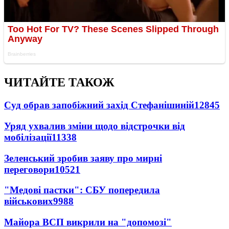
ЧИТАЙТЕ ТАКОЖ
Суд обрав запобіжний захід Стефанішиній
12845
Уряд ухвалив зміни щодо відстрочки від
мобілізації
11338
Зеленський зробив заяву про мирні
переговори
10521
"Медові пастки": СБУ попередила
військових
9988
Майора ВСП викрили на "допомозі"