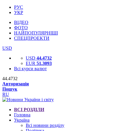
РУС
УКР
ВІДЕО
ФОТО
НАЙПОПУЛЯРНІШІ
СПЕЦПРОЕКТИ
USD
USD
44.4732
EUR
51.3093
Всі курси валют
44.4732
Авторизація
Пошук
RU
ВСІ РОЗДІЛИ
Головна
Україна
Всі новини розділу
Політика