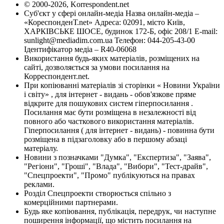
© 2000-2026, Korrespondent.net
Суб'єкт у сфері онлайн-медіа Назва онлайн-медіа –
«КореспонденТ.net» Адреса: 02091, місто Київ,
ХАРКІВСЬКЕ ШОСЕ, будинок 172-Б, офіс 208/1 E-mail:
sunlight@mediadim.com.ua
Телефон: 044-205-43-00
Ідентифікатор медіа – R40-06068
Використання будь-яких матеріалів, розміщених на
сайті, дозволяється за умови посилання на
Корреспондент.net.
При копіюванні матеріалів зі сторінки « Новини України
і світу» , для інтернет - видань - обов'язкове пряме
відкрите для пошукових систем гіперпосилання .
Посилання має бути розміщена в незалежності від
повного або часткового використання матеріалів.
Гіперпосилання ( для інтернет - видань) - повинна бути
розміщена в підзаголовку або в першому абзаці
матеріалу.
Новини з позначками "Думка", "Експертиза", "Заява",
"Регіони", "Гроші", "Влада", "Вибори", "Тест-драйв",
"Спецпроекти", "Промо" публікуються на правах
реклами.
Розділ Спецпроекти створюється спільно з
комерційними партнерами.
Будь яке копіювання, публікація, передрук, чи наступне
поширення інформації, що містить посилання на