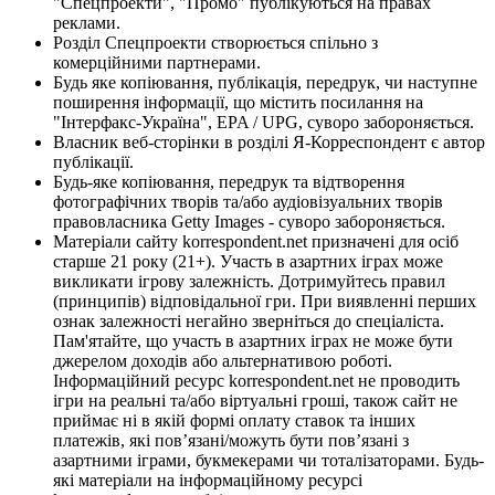
"Спецпроекти", "Промо" публікуються на правах
реклами.
Розділ Спецпроекти створюється спільно з
комерційними партнерами.
Будь яке копіювання, публікація, передрук, чи наступне
поширення інформації, що містить посилання на
"Інтерфакс-Україна", EPA / UPG, суворо забороняється.
Власник веб-сторінки в розділі Я-Корреспондент є автор
публікації.
Будь-яке копіювання, передрук та відтворення
фотографічних творів та/або аудіовізуальних творів
правовласника Getty Images - суворо забороняється.
Матеріали сайту korrespondent.net призначені для осіб
старше 21 року (21+). Участь в азартних іграх може
викликати ігрову залежність. Дотримуйтесь правил
(принципів) відповідальної гри. При виявленні перших
ознак залежності негайно зверніться до спеціаліста.
Пам'ятайте, що участь в азартних іграх не може бути
джерелом доходів або альтернативою роботі.
Інформаційний ресурс korrespondent.net не проводить
ігри на реальні та/або віртуальні гроші, також сайт не
приймає ні в якій формі оплату ставок та інших
платежів, які пов’язані/можуть бути пов’язані з
азартними іграми, букмекерами чи тоталізаторами. Будь-
які матеріали на інформаційному ресурсі