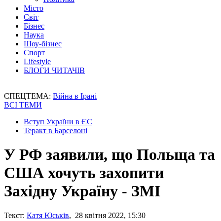
Місто
Світ
Бізнес
Наука
Шоу-бізнес
Спорт
Lifestyle
БЛОГИ ЧИТАЧІВ
СПЕЦТЕМА:
Війна в Ірані
ВСІ ТЕМИ
Вступ України в ЄС
Теракт в Барселоні
У РФ заявили, що Польща та
США хочуть захопити
Західну Україну - ЗМІ
Текст:
Катя Юськів
, 28 квітня 2022, 15:30