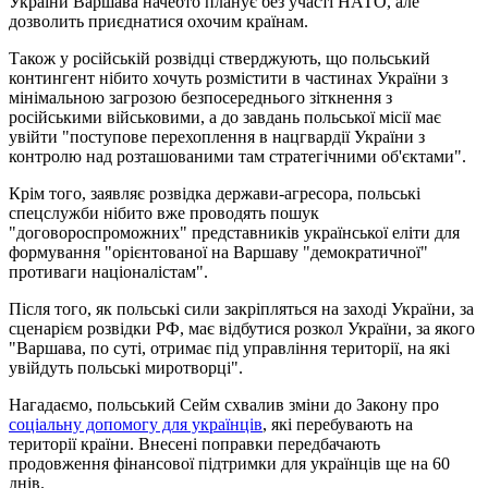
України Варшава начебто планує без участі НАТО, але
дозволить приєднатися охочим країнам.
Також у російській розвідці стверджують, що польський
контингент нібито хочуть розмістити в частинах України з
мінімальною загрозою безпосереднього зіткнення з
російськими військовими, а до завдань польської місії має
увійти "поступове перехоплення в нацгвардії України з
контролю над розташованими там стратегічними об'єктами".
Крім того, заявляє розвідка держави-агресора, польські
спецслужби нібито вже проводять пошук
"договороспроможних" представників української еліти для
формування "орієнтованої на Варшаву "демократичної"
противаги націоналістам".
Після того, як польські сили закріпляться на заході України, за
сценарієм розвідки РФ, має відбутися розкол України, за якого
"Варшава, по суті, отримає під управління території, на які
увійдуть польські миротворці".
Нагадаємо, польський Сейм схвалив зміни до Закону про
соціальну допомогу для українців
, які перебувають на
території країни. Внесені поправки передбачають
продовження фінансової підтримки для українців ще на 60
днів.