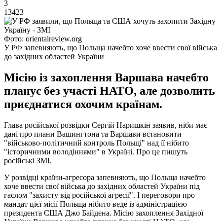
3
13423
Фото: orientalreview.org
У РФ запевняють, що Польща начебто хоче ввести свої війська
до західних областей України
Місію із захоплення Варшава начебто
планує без участі НАТО, але дозволить
приєднатися охочим країнам.
Глава російської розвідки Сергій Наришкін заявив, ніби має
дані про плани Вашингтона та Варшави встановити
"військово-політичний контроль Польщі" над її нібито
"історичними володіннями" в Україні. Про це пишуть
російські ЗМІ.
У розвідці країни-агресора запевняють, що Польща начебто
хоче ввести свої війська до західних областей України під
гаслом "захисту від російської агресії". І переговори про
мандат цієї місії Польща нібито веде із адміністрацією
президента США Джо Байдена. Місію захоплення Західної