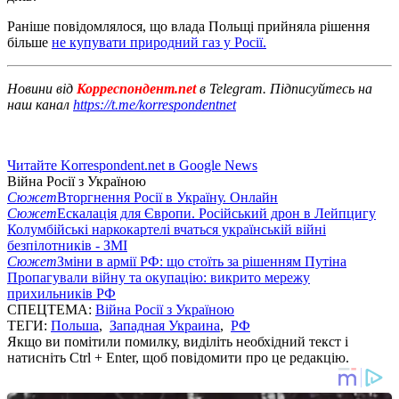
Раніше повідомлялося, що влада Польщі прийняла рішення
більше
не купувати природний газ у Росії.
Новини від
Корреспондент.net
в Telegram. Підписуйтесь на
наш канал
https://t.me/korrespondentnet
Читайте Korrespondent.net в Google News
Війна Росії з Україною
Сюжет
Вторгнення Росії в Україну. Онлайн
Сюжет
Ескалація для Європи. Російський дрон в Лейпцигу
Колумбійські наркокартелі вчаться українській війні
безпілотників - ЗМІ
Сюжет
Зміни в армії РФ: що стоїть за рішенням Путіна
Пропагували війну та окупацію: викрито мережу
прихильників РФ
СПЕЦТЕМА:
Війна Росії з Україною
ТЕГИ:
Польша
,
Западная Украина
,
РФ
Якщо ви помітили помилку, виділіть необхідний текст і
натисніть Ctrl + Enter, щоб повідомити про це редакцію.