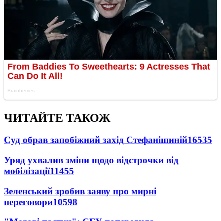
ЧИТАЙТЕ ТАКОЖ
Суд обрав запобіжний захід Стефанішиній
16535
Уряд ухвалив зміни щодо відстрочки від
мобілізації
11455
Зеленський зробив заяву про мирні
переговори
10598