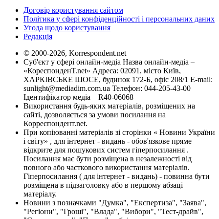
Договір користування сайтом
Політика у сфері конфіденційності і персональних даних
Угода щодо користування
Редакція
© 2000-2026, Korrespondent.net
Суб'єкт у сфері онлайн-медіа Назва онлайн-медіа –
«КореспонденТ.net» Адреса: 02091, місто Київ,
ХАРКІВСЬКЕ ШОСЕ, будинок 172-Б, офіс 208/1 E-mail:
sunlight@mediadim.com.ua
Телефон: 044-205-43-00
Ідентифікатор медіа – R40-06068
Використання будь-яких матеріалів, розміщених на
сайті, дозволяється за умови посилання на
Корреспондент.net.
При копіюванні матеріалів зі сторінки « Новини України
і світу» , для інтернет - видань - обов'язкове пряме
відкрите для пошукових систем гіперпосилання .
Посилання має бути розміщена в незалежності від
повного або часткового використання матеріалів.
Гіперпосилання ( для інтернет - видань) - повинна бути
розміщена в підзаголовку або в першому абзаці
матеріалу.
Новини з позначками "Думка", "Експертиза", "Заява",
"Регіони", "Гроші", "Влада", "Вибори", "Тест-драйв",