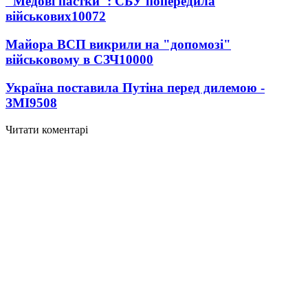
"Медові пастки": СБУ попередила
військових
10072
Майора ВСП викрили на "допомозі"
військовому в СЗЧ
10000
Україна поставила Путіна перед дилемою -
ЗМІ
9508
Читати коментарі