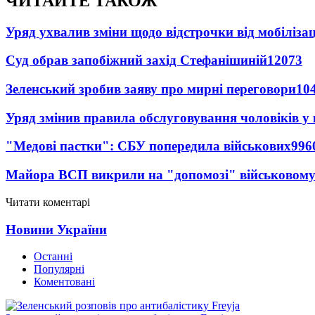
ЧИТАЙТЕ ТАКОЖ
Уряд ухвалив зміни щодо відстрочки від мобілізац
Суд обрав запобіжний захід Стефанішиній
12073
Зеленський зробив заяву про мирні переговори
10
Уряд змінив правила обслуговування чоловіків у
"Медові пастки": СБУ попередила військових
996
Майора ВСП викрили на "допомозі" військовому
Читати коментарі
Новини України
Останні
Популярні
Коментовані