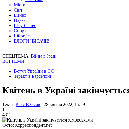
Місто
Світ
Бізнес
Наука
Шоу-бізнес
Спорт
Lifestyle
БЛОГИ ЧИТАЧІВ
СПЕЦТЕМА:
Війна в Ірані
ВСІ ТЕМИ
Вступ України в ЄС
Теракт в Барселоні
Квітень в Україні закінчуєть
Текст:
Катя Юськів
, 28 квітня 2022, 15:59
1
4311
Фото: Корреспондент.net