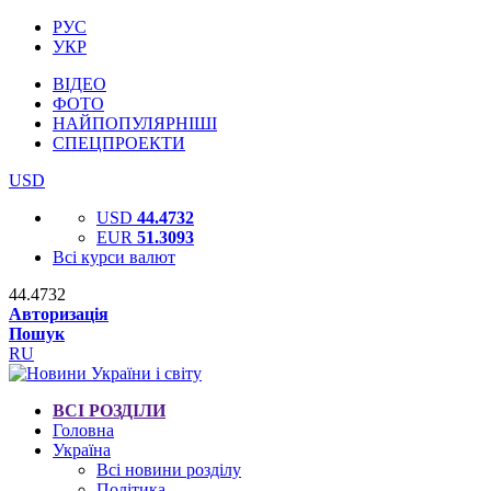
РУС
УКР
ВІДЕО
ФОТО
НАЙПОПУЛЯРНІШІ
СПЕЦПРОЕКТИ
USD
USD
44.4732
EUR
51.3093
Всі курси валют
44.4732
Авторизація
Пошук
RU
ВСІ РОЗДІЛИ
Головна
Україна
Всі новини розділу
Політика