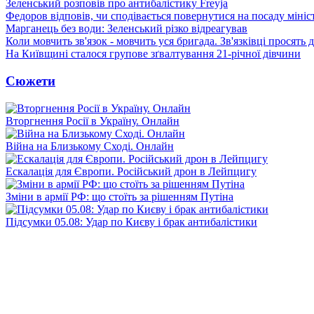
Зеленський розповів про антибалістику Freyja
Федоров відповів, чи сподівається повернутися на посаду міні
Марганець без води: Зеленський різко відреагував
Коли мовчить зв'язок - мовчить уся бригада. Зв'язківці просять
На Київщині сталося групове зґвалтування 21-річної дівчини
Сюжети
Вторгнення Росії в Україну. Онлайн
Війна на Близькому Сході. Онлайн
Ескалація для Європи. Російський дрон в Лейпцигу
Зміни в армії РФ: що стоїть за рішенням Путіна
Підсумки 05.08: Удар по Києву і брак антибалістики