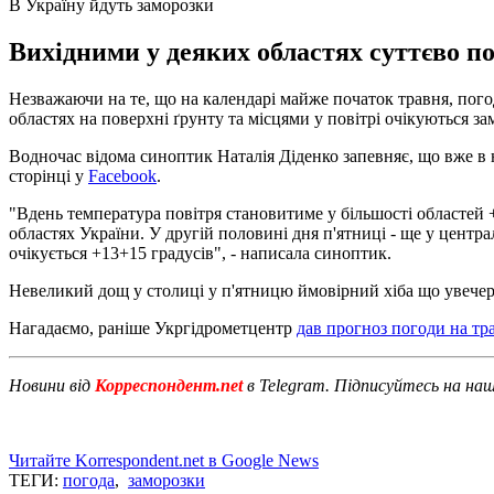
В Україну йдуть заморозки
Вихідними у деяких областях суттєво по
Незважаючи на те, що на календарі майже початок травня, погода
областях на поверхні ґрунту та місцями у повітрі очікуються з
Водночас відома синоптик Наталія Діденко запевняє, що вже в ні
сторінці у
Facebook
.
"Вдень температура повітря становитиме у більшості областей +
областях України. У другій половині дня п'ятниці - ще у центр
очікується +13+15 градусів", - написала синоптик.
Невеликий дощ у столиці у п'ятницю ймовірний хіба що увечері
Нагадаємо, раніше Укргідрометцентр
дав прогноз погоди на тр
Новини від
Корреспондент.net
в Telegram. Підписуйтесь на на
Читайте Korrespondent.net в Google News
ТЕГИ:
погода
,
заморозки