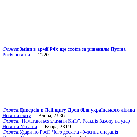
Сюжет
Зміни в армії РФ: що стоїть за рішенням Путіна
Росія новини
— 15:20
Сюжет
Диверсія в Лейпцигу. Дрон біля українського літака
Новини світу
— Вчора, 23:36
Сюжет
"Намагаються зламати Київ". Реакція Заходу на удар
Новини України
— Вчора, 23:09
Сюжет
Удари по Росії. Чого досягла 40-денна операція