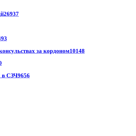
ії
26937
493
 консульствах за кордоном
10148
0
 в СЗЧ
9656