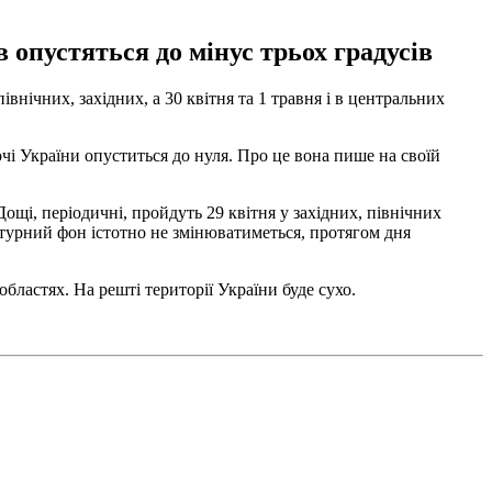
 опустяться до мінус трьох градусів
внічних, західних, а 30 квітня та 1 травня і в центральних
очі України опуститься до нуля. Про це вона пише на своїй
ощі, періодичні, пройдуть 29 квітня у західних, північних
ратурний фон істотно не змінюватиметься, протягом дня
ластях. На решті території України буде сухо.