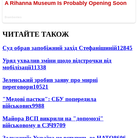
ЧИТАЙТЕ ТАКОЖ
Суд обрав запобіжний захід Стефанішиній
12845
Уряд ухвалив зміни щодо відстрочки від
мобілізації
11338
Зеленський зробив заяву про мирні
переговори
10521
"Медові пастки": СБУ попередила
військових
9988
Майора ВСП викрили на "допомозі"
військовому в СЗЧ
9709
Залужний: Україна не вступить до НАТО
8606