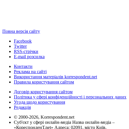
Повна версія сайту
Facebook
Twitter
RSS-стрічки
E-mail розсилка
Контакти
Реклама на сайті
Використання матеріалів korrespondent.net
Правила користування сайтом
Договір користування сайтом
Політика у сфері конфіденційності і персональних даних
Угода щодо користування
Редакція
© 2000-2026, Korrespondent.net
Суб'єкт у сфері онлайн-медіа Назва онлайн-медіа –
«КореспонденТ.net» Адреса: 02091, місто Київ,