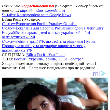
Новини від
Корреспондент.net
у Telegram. Підписуйтесь на
наш канал
https://t.me/korrespondentnet
Читайте Korrespondent.net в Google News
Війна Росії з Україною
Сюжет
Вторгнення Росії в Україну. Онлайн
Сюжет
Ескалація для Європи. Російський дрон в Лейпцигу
Колумбійські наркокартелі вчаться українській війні
безпілотників - ЗМІ
Сюжет
Зміни в армії РФ: що стоїть за рішенням Путіна
Пропагували війну та окупацію: викрито мережу
прихильників РФ
СПЕЦТЕМА:
Війна Росії з Україною
ТЕГИ:
Россия
,
Украина
,
война
,
ООН
,
обстрел
Якщо ви помітили помилку, виділіть необхідний текст і
натисніть Ctrl + Enter, щоб повідомити про це редакцію.