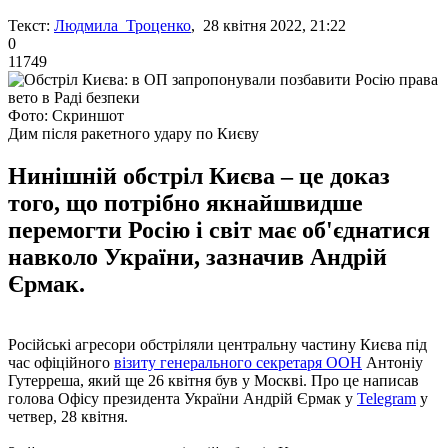
Текст:
Людмила Троценко
, 28 квітня 2022, 21:22
0
11749
Фото: Скриншот
Дим після ракетного удару по Києву
Нинішній обстріл Києва – це доказ
того, що потрібно якнайшвидше
перемогти Росію і світ має об'єднатися
навколо України, зазначив Андрій
Єрмак.
Російські агресори обстріляли центральну частину Києва під
час офіційного
візиту генерального секретаря ООН
Антоніу
Гутерреша, який ще 26 квітня був у Москві. Про це написав
голова Офісу президента України Андрій Єрмак у
Telegram
у
четвер, 28 квітня.