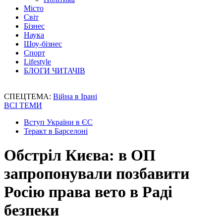
Місто
Світ
Бізнес
Наука
Шоу-бізнес
Спорт
Lifestyle
БЛОГИ ЧИТАЧІВ
СПЕЦТЕМА:
Війна в Ірані
ВСІ ТЕМИ
Вступ України в ЄС
Теракт в Барселоні
Обстріл Києва: в ОП
запропонували позбавити
Росію права вето в Раді
безпеки