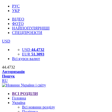
РУС
УКР
ВІДЕО
ФОТО
НАЙПОПУЛЯРНІШІ
СПЕЦПРОЕКТИ
USD
USD
44.4732
EUR
51.3093
Всі курси валют
44.4732
Авторизація
Пошук
RU
ВСІ РОЗДІЛИ
Головна
Україна
Всі новини розділу
Політика