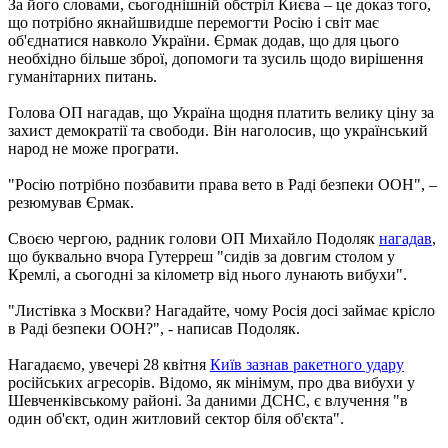
За його словами, сьогоднішній обстріл Києва – це доказ того,
що потрібно якнайшвидше перемогти Росію і світ має
об'єднатися навколо України. Єрмак додав, що для цього
необхідно більше зброї, допомоги та зусиль щодо вирішення
гуманітарних питань.
Голова ОП нагадав, що Україна щодня платить велику ціну за
захист демократії та свободи. Він наголосив, що український
народ не може програти.
"Росію потрібно позбавити права вето в Раді безпеки ООН", –
резюмував Єрмак.
Своєю чергою, радник голови ОП Михайло Подоляк
нагадав
,
що буквально вчора Гутерреш "сидів за довгим столом у
Кремлі, а сьогодні за кілометр від нього лунають вибухи".
"Листівка з Москви? Нагадайте, чому Росія досі займає крісло
в Раді безпеки ООН?", - написав Подоляк.
Нагадаємо, увечері 28 квітня
Київ зазнав ракетного удару
російських агресорів. Відомо, як мінімум, про два вибухи у
Шевченківському районі. За даними ДСНС, є влучення "в
один об'єкт, один житловий сектор біля об'єкта".