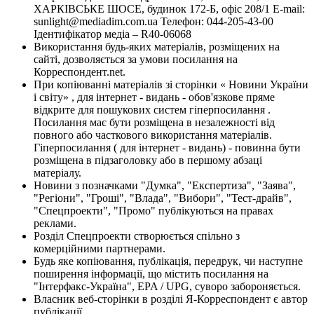
ХАРКІВСЬКЕ ШОСЕ, будинок 172-Б, офіс 208/1 E-mail:
sunlight@mediadim.com.ua
Телефон: 044-205-43-00
Ідентифікатор медіа – R40-06068
Використання будь-яких матеріалів, розміщених на
сайті, дозволяється за умови посилання на
Корреспондент.net.
При копіюванні матеріалів зі сторінки « Новини України
і світу» , для інтернет - видань - обов'язкове пряме
відкрите для пошукових систем гіперпосилання .
Посилання має бути розміщена в незалежності від
повного або часткового використання матеріалів.
Гіперпосилання ( для інтернет - видань) - повинна бути
розміщена в підзаголовку або в першому абзаці
матеріалу.
Новини з позначками "Думка", "Експертиза", "Заява",
"Регіони", "Гроші", "Влада", "Вибори", "Тест-драйв",
"Спецпроекти", "Промо" публікуються на правах
реклами.
Розділ Спецпроекти створюється спільно з
комерційними партнерами.
Будь яке копіювання, публікація, передрук, чи наступне
поширення інформації, що містить посилання на
"Інтерфакс-Україна", EPA / UPG, суворо забороняється.
Власник веб-сторінки в розділі Я-Корреспондент є автор
публікації.