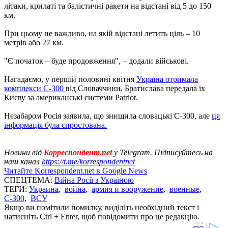
літаки, крилаті та балістичні ракети на відстані від 5 до 150
км.
При цьому не важливо, на якій відстані летить ціль – 10
метрів або 27 км.
"Є початок – буде продовження", – додали військові.
Нагадаємо, у першій половині квітня
Україна отримала
комплекси С-300
від Словаччини. Братислава передала їх
Києву за американські системи Patriot.
Незабаром Росія заявила, що знищила словацькі С-300, але
ця
інформація була спростована.
Новини від
Корреспондент.net
у Telegram. Підписуйтесь на
наш канал
https://t.me/korrespondentnet
Читайте Korrespondent.net в Google News
СПЕЦТЕМА:
Війна Росії з Україною
ТЕГИ:
Украина
,
война
,
армия и вооружение
,
военные
,
С-300
,
ВСУ
Якщо ви помітили помилку, виділіть необхідний текст і
натисніть Ctrl + Enter, щоб повідомити про це редакцію.