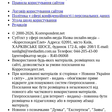
Правила користування сайтом
Договір користування сайтом
Політика у сфері конфіденційності і персональних даних
Угода щодо користування
Редакція
© 2000-2026, Korrespondent.net
Суб'єкт у сфері онлайн-медіа Назва онлайн-медіа –
«КореспонденТ.net» Адреса: 02091, місто Київ,
ХАРКІВСЬКЕ ШОСЕ, будинок 172-Б, офіс 208/1 E-mail:
sunlight@mediadim.com.ua
Телефон: 044-205-43-00
Ідентифікатор медіа – R40-06068
Використання будь-яких матеріалів, розміщених на
сайті, дозволяється за умови посилання на
Корреспондент.net.
При копіюванні матеріалів зі сторінки « Новини України
і світу» , для інтернет - видань - обов'язкове пряме
відкрите для пошукових систем гіперпосилання .
Посилання має бути розміщена в незалежності від
повного або часткового використання матеріалів.
Гіперпосилання ( для інтернет - видань) - повинна бути
розміщена в підзаголовку або в першому абзаці
матеріалу.
Новини з позначками "Думка", "Експертиза", "Заява",