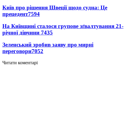
Київ про рішення Швеції щодо судна: Це
прецедент
7594
На Київщині сталося групове зґвалтування 21-
річної дівчини
7435
Зеленський зробив заяву про мирні
переговори
7052
Читати коментарі