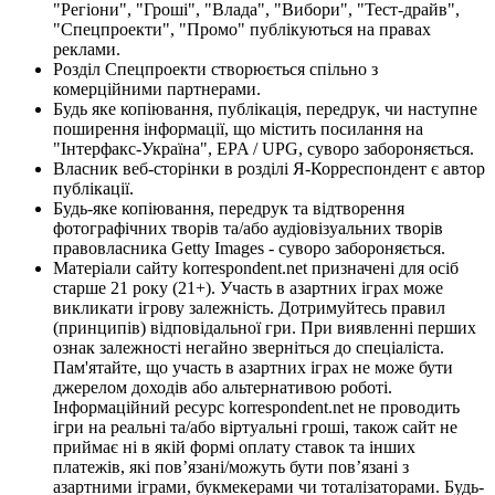
"Регіони", "Гроші", "Влада", "Вибори", "Тест-драйв",
"Спецпроекти", "Промо" публікуються на правах
реклами.
Розділ Спецпроекти створюється спільно з
комерційними партнерами.
Будь яке копіювання, публікація, передрук, чи наступне
поширення інформації, що містить посилання на
"Інтерфакс-Україна", EPA / UPG, суворо забороняється.
Власник веб-сторінки в розділі Я-Корреспондент є автор
публікації.
Будь-яке копіювання, передрук та відтворення
фотографічних творів та/або аудіовізуальних творів
правовласника Getty Images - суворо забороняється.
Матеріали сайту korrespondent.net призначені для осіб
старше 21 року (21+). Участь в азартних іграх може
викликати ігрову залежність. Дотримуйтесь правил
(принципів) відповідальної гри. При виявленні перших
ознак залежності негайно зверніться до спеціаліста.
Пам'ятайте, що участь в азартних іграх не може бути
джерелом доходів або альтернативою роботі.
Інформаційний ресурс korrespondent.net не проводить
ігри на реальні та/або віртуальні гроші, також сайт не
приймає ні в якій формі оплату ставок та інших
платежів, які пов’язані/можуть бути пов’язані з
азартними іграми, букмекерами чи тоталізаторами. Будь-