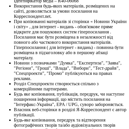
Ідентифікатор медіа – R40-06068
Використання будь-яких матеріалів, розміщених на
сайті, дозволяється за умови посилання на
Корреспондент.net.
При копіюванні матеріалів зі сторінки « Новини України
і світу» , для інтернет - видань - обов'язкове пряме
відкрите для пошукових систем гіперпосилання .
Посилання має бути розміщена в незалежності від
повного або часткового використання матеріалів.
Гіперпосилання ( для інтернет - видань) - повинна бути
розміщена в підзаголовку або в першому абзаці
матеріалу.
Новини з позначками "Думка", "Експертиза", "Заява",
"Регіони", "Гроші", "Влада", "Вибори", "Тест-драйв",
"Спецпроекти", "Промо" публікуються на правах
реклами.
Розділ Спецпроекти створюється спільно з
комерційними партнерами.
Будь яке копіювання, публікація, передрук, чи наступне
поширення інформації, що містить посилання на
"Інтерфакс-Україна", EPA / UPG, суворо забороняється.
Власник веб-сторінки в розділі Я-Корреспондент є автор
публікації.
Будь-яке копіювання, передрук та відтворення
фотографічних творів та/або аудіовізуальних творів