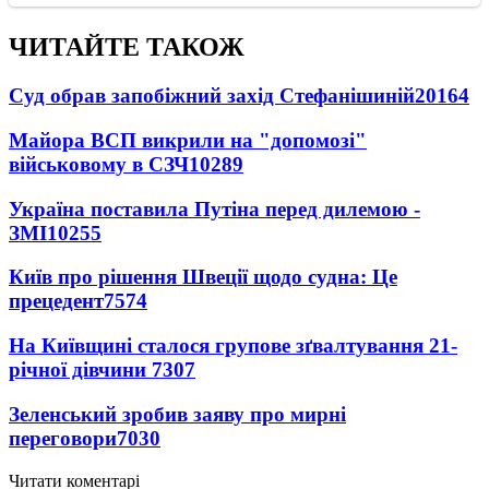
ЧИТАЙТЕ ТАКОЖ
Суд обрав запобіжний захід Стефанішиній
20164
Майора ВСП викрили на "допомозі"
військовому в СЗЧ
10289
Україна поставила Путіна перед дилемою -
ЗМІ
10255
Київ про рішення Швеції щодо судна: Це
прецедент
7574
На Київщині сталося групове зґвалтування 21-
річної дівчини
7307
Зеленський зробив заяву про мирні
переговори
7030
Читати коментарі