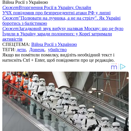
Війна Росії з Україною
Сюжет
Вторгнення Росії в Україну. Онлайн
УЧХ повідомив про безпрецедентні атаки РФ у липні
Сюжет
"Полювати на лучника, а не на стрілу". Як Україні
боротись з балістикою
Сюжет
Загадковий звук вибуху налякав Москву: що це було
Їздили в Україну заради полонених: у Кореї затримали
активістів
СПЕЦТЕМА:
Війна Росії з Україною
ТЕГИ:
дети
,
Донецк
,
убийство
Якщо ви помітили помилку, виділіть необхідний текст і
натисніть Ctrl + Enter, щоб повідомити про це редакцію.