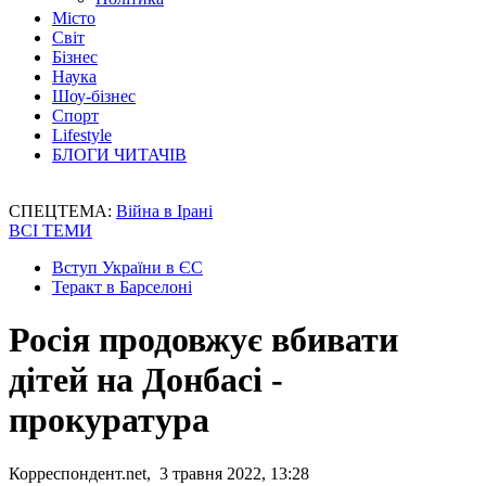
Місто
Світ
Бізнес
Наука
Шоу-бізнес
Спорт
Lifestyle
БЛОГИ ЧИТАЧІВ
СПЕЦТЕМА:
Війна в Ірані
ВСІ ТЕМИ
Вступ України в ЄС
Теракт в Барселоні
Росія продовжує вбивати
дітей на Донбасі -
прокуратура
Корреспондент.net, 3 травня 2022, 13:28