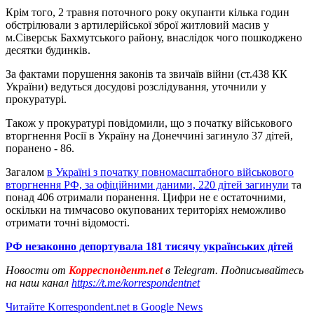
Крім того, 2 травня поточного року окупанти кілька годин
обстрілювали з артилерійської зброї житловий масив у
м.Сіверськ Бахмутського району, внаслідок чого пошкоджено
десятки будинків.
За фактами порушення законів та звичаїв війни (ст.438 КК
України) ведуться досудові розслідування, уточнили у
прокуратурі.
Також у прокуратурі повідомили, що з початку військового
вторгнення Росії в Україну на Донеччині загинуло 37 дітей,
поранено - 86.
Загалом
в Україні з початку повномасштабного військового
вторгнення РФ, за офіційними даними, 220 дітей загинули
та
понад 406 отримали поранення. Цифри не є остаточними,
оскільки на тимчасово окупованих територіях неможливо
отримати точні відомості.
РФ незаконно депортувала 181 тисячу українських дітей
Новости от
Корреспондент.net
в Telegram. Подписывайтесь
на наш канал
https://t.me/korrespondentnet
Читайте Korrespondent.net в Google News