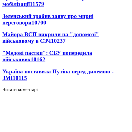
мобілізації
11579
Зеленський зробив заяву про мирні
переговори
10700
Майора ВСП викрили на "допомозі"
військовому в СЗЧ
10237
"Медові пастки": СБУ попередила
військових
10162
Україна поставила Путіна перед дилемою -
ЗМІ
10115
Читати коментарі