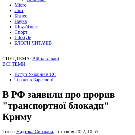
Місто
Світ
Бізнес
Наука
Шоу-бізнес
Спорт
Lifestyle
БЛОГИ ЧИТАЧІВ
СПЕЦТЕМА:
Війна в Ірані
ВСІ ТЕМИ
Вступ України в ЄС
Теракт в Барселоні
В РФ заявили про прорив
"транспортної блокади"
Криму
Текст:
Надтока Світлана
, 5 травня 2022, 10:55