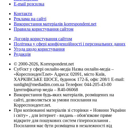
E-mail розсилка
Контакти
Реклама на сайті
Використання матеріалів korrespondent.net
Правила користування сайтом
Договір користування сайтом
Політика у сфері конфіденційності і персональних даних
Угода щодо користування
Редакція
© 2000-2026, Korrespondent.net
Суб'єкт у сфері онлайн-медіа Назва онлайн-медіа –
«КореспонденТ.net» Адреса: 02091, місто Київ,
ХАРКІВСЬКЕ ШОСЕ, будинок 172-Б, офіс 208/1 E-mail:
sunlight@mediadim.com.ua
Телефон: 044-205-43-00
Ідентифікатор медіа – R40-06068
Використання будь-яких матеріалів, розміщених на
сайті, дозволяється за умови посилання на
Корреспондент.net.
При копіюванні матеріалів зі сторінки « Новини України
і світу» , для інтернет - видань - обов'язкове пряме
відкрите для пошукових систем гіперпосилання .
Посилання має бути розміщена в незалежності від