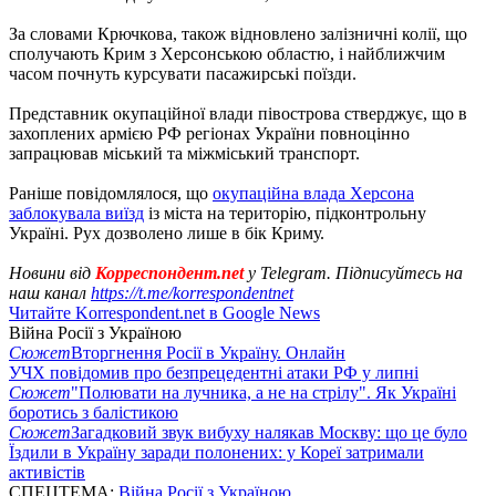
За словами Крючкова, також відновлено залізничні колії, що
сполучають Крим з Херсонською областю, і найближчим
часом почнуть курсувати пасажирські поїзди.
Представник окупаційної влади півострова стверджує, що в
захоплених армією РФ регіонах України повноцінно
запрацював міський та міжміський транспорт.
Раніше повідомлялося, що
окупаційна влада Херсона
заблокувала виїзд
із міста на територію, підконтрольну
Україні. Рух дозволено лише в бік Криму.
Новини від
Корреспондент.net
у Telegram. Підписуйтесь на
наш канал
https://t.me/korrespondentnet
Читайте Korrespondent.net в Google News
Війна Росії з Україною
Сюжет
Вторгнення Росії в Україну. Онлайн
УЧХ повідомив про безпрецедентні атаки РФ у липні
Сюжет
"Полювати на лучника, а не на стрілу". Як Україні
боротись з балістикою
Сюжет
Загадковий звук вибуху налякав Москву: що це було
Їздили в Україну заради полонених: у Кореї затримали
активістів
СПЕЦТЕМА:
Війна Росії з Україною