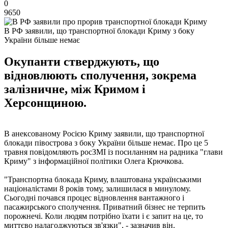
0
9650
В РФ заявили, що транспортної блокади Криму з боку
України більше немає
Окупанти стверджують, що
відновлюють сполучення, зокрема
залізничне, між Кримом і
Херсонщиною.
В анексованому Росією Криму заявили, що транспортної
блокади півострова з боку України більше немає. Про це 5
травня повідомляють росЗМІ із посиланням на радника "глави
Криму" з інформаційної політики Олега Крючкова.
"Транспортна блокада Криму, влаштована українськими
націоналістами 8 років тому, залишилася в минулому.
Сьогодні почався процес відновлення вантажного і
пасажирського сполучення. Приватний бізнес не терпить
порожнечі. Коли людям потрібно їхати і є запит на це, то
миттєво налагоджуються зв'язки", - зазначив він.