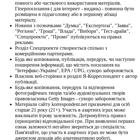
повного або часткового використання матеріалів.
Гіперпосилання ( для інтернет - видань) - повинна бути
розміщена в підзаголовку або в першому абзаці
матеріалу.
Новини з позначками "Думка", "Експертиза", "Заява",
"Регіони", "Гроші", "Влада", "Вибори", "Тест-драйв",
"Спецпроекти", "Промо" публікуються на правах
реклами.
Розділ Спецпроекти створюється спільно з
комерційними партнерами.
Будь яке копіювання, публікація, передрук, чи наступне
поширення інформації, що містить посилання на
"Інтерфакс-Україна", EPA / UPG, суворо забороняється.
Власник веб-сторінки в розділі Я-Корреспондент є автор
публікації.
Будь-яке копіювання, передрук та відтворення
фотографічних творів та/або аудіовізуальних творів
правовласника Getty Images - суворо забороняється.
Матеріали сайту korrespondent.net призначені для осіб
старше 21 року (21+). Участь в азартних іграх може
викликати ігрову залежність. Дотримуйтесь правил
(принципів) відповідальної гри. При виявленні перших
ознак залежності негайно зверніться до спеціаліста.
Пам'ятайте, що участь в азартних іграх не може бути
джерелом доходів або альтернативою роботі.