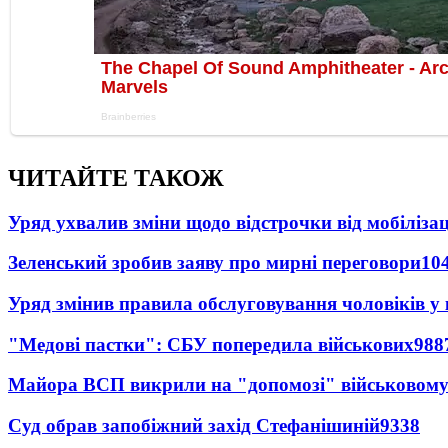
ЧИТАЙТЕ ТАКОЖ
Уряд ухвалив зміни щодо відстрочки від мобілізац
Зеленський зробив заяву про мирні переговори
10
Уряд змінив правила обслуговування чоловіків у
"Медові пастки": СБУ попередила військових
988
Майора ВСП викрили на "допомозі" військовому
Суд обрав запобіжний захід Стефанішиній
9338