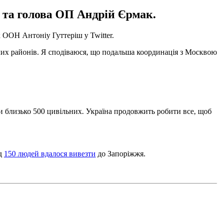
 та голова ОП Андрій Єрмак.
к ООН Антоніу Гуттеріш у Twitter.
лих районів. Я сподіваюся, що подальша координація з Москвою
и близько 500 цивільних. Україна продовжить робити все, щоб
ад
150 людей вдалося вивезти
до Запоріжжя.