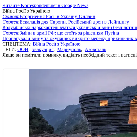
Читайте Korrespondent.net в Google News
Війна Росії з Україною
Сюжет
Вторгнення Росії в Україну. Онлайн
Сюжет
Ескалація для Європи. Російський дрон в Лейпцигу
Колумбійські наркокартелі вчаться українській війні безпілотни
Сюжет
Зміни в армії РФ: що стоїть за рішенням Путіна
Пропагували війну та окупацію: викрито мережу прихильникі
СПЕЦТЕМА:
Війна Росії з Україною
ТЕГИ:
ООН
,
эвакуация
,
Мариуполь
,
Азовсталь
Якщо ви помітили помилку, виділіть необхідний текст і натисніт