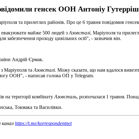
повідомили генсек ООН Антоніу Гутерріш
аріуполя та прилеглих районів. Про це 6 травня повідомив генсе
о евакуювати майже 500 людей з
Азовсталі
, Маріуполя та прилег
ля забезпечення проходу цивільних осіб", - зазначив він.
раїни Андрій Єрмак.
 з Маріуполя та
Азовсталі
. Можу сказати, що нам вдалося вивезт
могу ООН", - написав голова ОП у Telegram.
ів на території комбінату
Азовсталь
, розпочалася 1 травня. Пон
нська, Токмака та Василівки.
ш канал
https://t.me/korrespondentnet