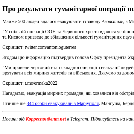
Про результати гуманітарної операції 
Майже 500 людей вдалося евакуювати із заводу
Азовсталь
, з М
"У спільній операції ООН та Червоного хреста вдалося успішн
та Києвом призведе до збільшення кількості гуманітарних пауз д
Скріншот: twitter.com/antonioguterres
Згодом цю інформацію підтвердив голова Офісу президента Ук
"Ми провели черговий етап складної операції з евакуації людей
врятувати всіх мирних жителів та військових. Дякуємо за допо
Скріншот: t.me/ermaka2022
Нагадаємо, евакуація мирних громадян, які ховалися від обстріл
Пізніше ще
344 особи евакуювали з Маріуполя
, Мангуша, Бердя
Новини від
Корреспондент.net
в Telegram. Підписуйтесь на на