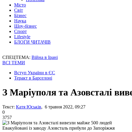
Місто
Світ
Бізнес
Наука
Шоу-бізнес
Спорт
Lifestyle
БЛОГИ ЧИТАЧІВ
СПЕЦТЕМА:
Війна в Ірані
ВСІ ТЕМИ
Вступ України в ЄС
Теракт в Барселоні
З Маріуполя та Азовсталі вив
Текст:
Катя Юськів
, 6 травня 2022, 09:27
0
3757
Евакуйовані із заводу Азовсталь прибули до Запоріжжя