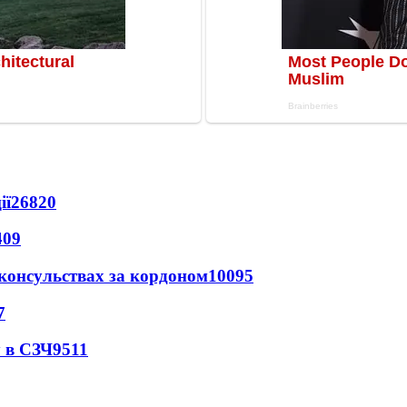
ії
26820
409
 консульствах за кордоном
10095
7
 в СЗЧ
9511