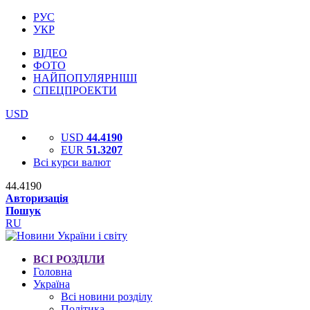
РУС
УКР
ВІДЕО
ФОТО
НАЙПОПУЛЯРНІШІ
СПЕЦПРОЕКТИ
USD
USD
44.4190
EUR
51.3207
Всі курси валют
44.4190
Авторизація
Пошук
RU
ВСІ РОЗДІЛИ
Головна
Україна
Всі новини розділу
Політика