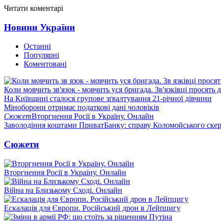
Читати коментарі
Новини України
Останні
Популярні
Коментовані
Коли мовчить зв'язок - мовчить уся бригада. Зв'язківці просять
На Київщині сталося групове зґвалтування 21-річної дівчини
Міноборони отримає податкові дані чоловіків
Сюжет
Вторгнення Росії в Україну. Онлайн
Заволодіння коштами ПриватБанку: справу Коломойського скер
Сюжети
Вторгнення Росії в Україну. Онлайн
Війна на Близькому Сході. Онлайн
Ескалація для Європи. Російський дрон в Лейпцигу