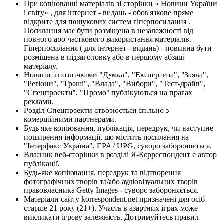
При копіюванні матеріалів зі сторінки « Новини України
і світу» , для інтернет - видань - обов'язкове пряме
відкрите для пошукових систем гіперпосилання .
Посилання має бути розміщена в незалежності від
повного або часткового використання матеріалів.
Гіперпосилання ( для інтернет - видань) - повинна бути
розміщена в підзаголовку або в першому абзаці
матеріалу.
Новини з позначками "Думка", "Експертиза", "Заява",
"Регіони", "Гроші", "Влада", "Вибори", "Тест-драйв",
"Спецпроекти", "Промо" публікуються на правах
реклами.
Розділ Спецпроекти створюється спільно з
комерційними партнерами.
Будь яке копіювання, публікація, передрук, чи наступне
поширення інформації, що містить посилання на
"Інтерфакс-Україна", EPA / UPG, суворо забороняється.
Власник веб-сторінки в розділі Я-Корреспондент є автор
публікації.
Будь-яке копіювання, передрук та відтворення
фотографічних творів та/або аудіовізуальних творів
правовласника Getty Images - суворо забороняється.
Матеріали сайту korrespondent.net призначені для осіб
старше 21 року (21+). Участь в азартних іграх може
викликати ігрову залежність. Дотримуйтесь правил