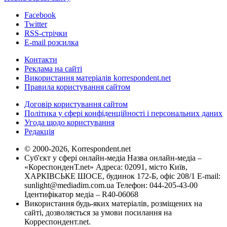
Facebook
Twitter
RSS-стрічки
E-mail розсилка
Контакти
Реклама на сайті
Використання матеріалів korrespondent.net
Правила користування сайтом
Договір користування сайтом
Політика у сфері конфіденційності і персональних даних
Угода щодо користування
Редакція
© 2000-2026, Korrespondent.net
Суб'єкт у сфері онлайн-медіа Назва онлайн-медіа –
«КореспонденТ.net» Адреса: 02091, місто Київ,
ХАРКІВСЬКЕ ШОСЕ, будинок 172-Б, офіс 208/1 E-mail:
sunlight@mediadim.com.ua
Телефон: 044-205-43-00
Ідентифікатор медіа – R40-06068
Використання будь-яких матеріалів, розміщених на
сайті, дозволяється за умови посилання на
Корреспондент.net.