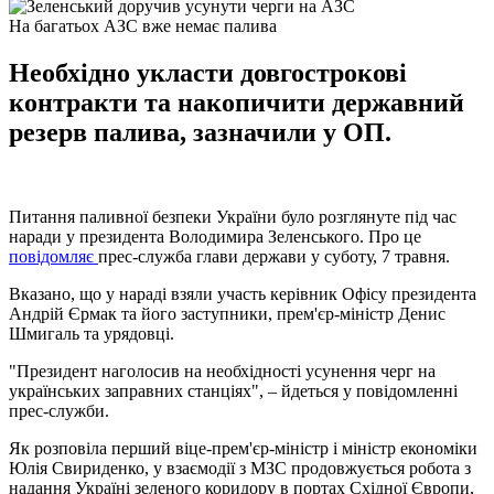
На багатьох АЗС вже немає палива
Необхідно укласти довгострокові
контракти та накопичити державний
резерв палива, зазначили у ОП.
Питання паливної безпеки України було розглянуте під час
наради у президента Володимира Зеленського. Про це
повідомляє
прес-служба глави держави у суботу, 7 травня.
Вказано, що у нараді взяли участь керівник Офісу президента
Андрій Єрмак та його заступники, прем'єр-міністр Денис
Шмигаль та урядовці.
"Президент наголосив на необхідності усунення черг на
українських заправних станціях", – йдеться у повідомленні
прес-служби.
Як розповіла перший віце-прем'єр-міністр і міністр економіки
Юлія Свириденко, у взаємодії з МЗС продовжується робота з
надання Україні зеленого коридору в портах Східної Європи,