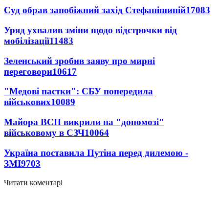
Суд обрав запобіжний захід Стефанішиній
17083
Уряд ухвалив зміни щодо відстрочки від
мобілізації
11483
Зеленський зробив заяву про мирні
переговори
10617
"Медові пастки": СБУ попередила
військових
10089
Майора ВСП викрили на "допомозі"
військовому в СЗЧ
10064
Україна поставила Путіна перед дилемою -
ЗМІ
9703
Читати коментарі