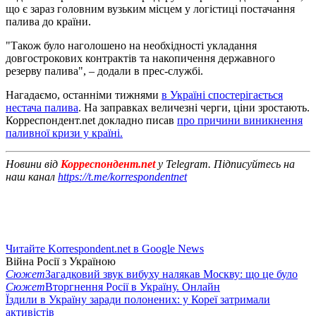
що є зараз головним вузьким місцем у логістиці постачання
палива до країни.
"Також було наголошено на необхідності укладання
довгострокових контрактів та накопичення державного
резерву палива", – додали в прес-службі.
Нагадаємо, останніми тижнями
в Україні спостерігається
нестача палива
. На заправках величезні черги, ціни зростають.
Корреспондент.net докладно писав
про причини виникнення
паливної кризи у країні.
Новини від
Корреспондент.net
у Telegram. Підписуйтесь на
наш канал
https://t.me/korrespondentnet
Читайте Korrespondent.net в Google News
Війна Росії з Україною
Сюжет
Загадковий звук вибуху налякав Москву: що це було
Сюжет
Вторгнення Росії в Україну. Онлайн
Їздили в Україну заради полонених: у Кореї затримали
активістів