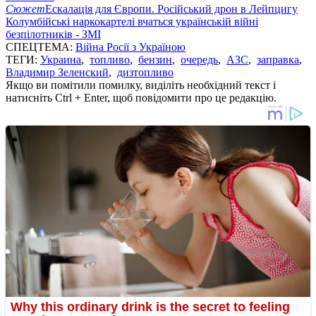
Сюжет
Ескалація для Європи. Російський дрон в Лейпцигу
Колумбійські наркокартелі вчаться українській війні
безпілотників - ЗМІ
СПЕЦТЕМА:
Війна Росії з Україною
ТЕГИ:
Украина
,
топливо
,
бензин
,
очередь
,
АЗС
,
заправка
,
Владимир Зеленский
,
дизтопливо
Якщо ви помітили помилку, виділіть необхідний текст і
натисніть Ctrl + Enter, щоб повідомити про це редакцію.