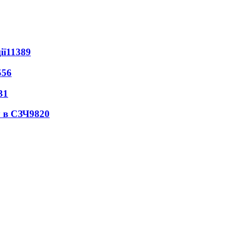
ії
11389
556
31
 в СЗЧ
9820