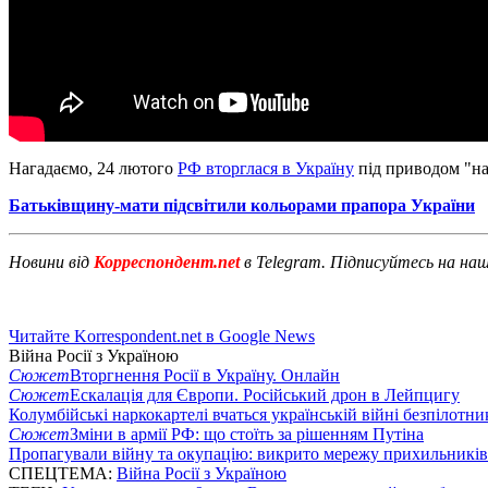
Нагадаємо, 24 лютого
РФ вторглася в Україну
під приводом "над
Батьківщину-мати підсвітили кольорами прапора України
Новини від
Корреспондент.net
в Telegram. Підписуйтесь на на
Читайте Korrespondent.net в Google News
Війна Росії з Україною
Сюжет
Вторгнення Росії в Україну. Онлайн
Сюжет
Ескалація для Європи. Російський дрон в Лейпцигу
Колумбійські наркокартелі вчаться українській війні безпілотни
Сюжет
Зміни в армії РФ: що стоїть за рішенням Путіна
Пропагували війну та окупацію: викрито мережу прихильникі
СПЕЦТЕМА:
Війна Росії з Україною