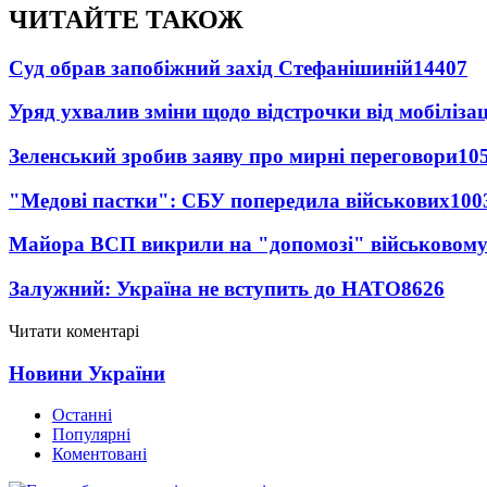
ЧИТАЙТЕ ТАКОЖ
Суд обрав запобіжний захід Стефанішиній
14407
Уряд ухвалив зміни щодо відстрочки від мобілізац
Зеленський зробив заяву про мирні переговори
10
"Медові пастки": СБУ попередила військових
100
Майора ВСП викрили на "допомозі" військовому
Залужний: Україна не вступить до НАТО
8626
Читати коментарі
Новини України
Останні
Популярні
Коментовані