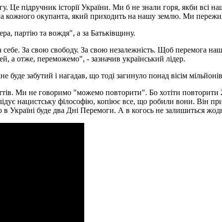
. Це підручник історії України. Ми б не знали горя, якби всі н
га кожного окупанта, який приходить на нашу землю. Ми пережили 
ра, партію та вождя", а за Батьківщину.
себе. За свою свободу. За свою незалежність. Щоб перемога наши
ей, а отже, переможемо", - зазначив український лідер.
не буде забутий і нагадав, що тоді загинуло понад вісім мільйонів
тів. Ми не говоримо "можемо повторити". Бо хотіти повторити 2
лідує нацистську філософію, копіює все, що робили вони. Він пр
о в Україні буде два Дні Перемоги. А в когось не залишиться жод