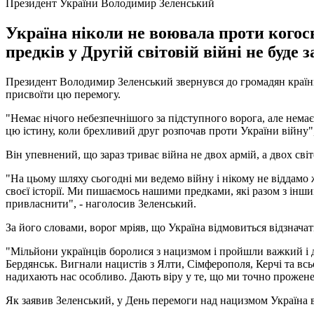
Президент України Володимир Зеленський
Україна ніколи не воювала проти когось
предків у Другій світовій війні не буде 
Президент Володимир Зеленський звернувся до громадян країни 
присвоїти цю перемогу.
"Немає нічого небезпечнішого за підступного ворога, але немає
цю істину, коли брехливий друг розпочав проти України війну",
Він упевнений, що зараз триває війна не двох армій, а двох світ
"На цьому шляху сьогодні ми ведемо війну і нікому не віддамо
своєї історії. Ми пишаємось нашими предками, які разом з іншим
привласнити", - наголосив Зеленський.
За його словами, ворог мріяв, що Україна відмовиться відзнач
"Мільйони українців боролися з нацизмом і пройшли важкий і д
Бердянськ. Вигнали нацистів з Ялти, Сімферополя, Керчі та всь
надихають нас особливо. Дають віру у те, що ми точно проженем
Як заявив Зеленський, у День перемоги над нацизмом Україна 