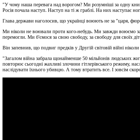
"У чому наша перевага над ворогом? Ми розумніші за одну книгу
Росія почала наступ. Наступ на ті ж граблі. На них наступає но
Глава держави наголосив, що українці воюють не за "царя, фюре
Ми ніколи не воювали проти кого-небудь. Ми завжди воюємо за 
перемогли. Ми б'ємося за свою свободу, за свободу для своїх діт
Він запевнив, що подвиг предків у Другій світовій війні ніколи 
"Загалом війна забрала щонайменше 50 мільйонів людських жит
повторює сьогодні жахливі злочини гітлерівського режиму, нас
наслідувати їхнього убивцю. А тому втратить все. І зовсім скор