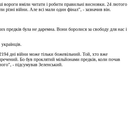
аші вороги вміли читати і робити правильні висновки. 24 лютого
різні війни. Але всі мали один фінал", - зазначив він.
х предків була не даремна. Вони боролися за свободу для нас і
 українців.
194 дні війни може тільки божевільний. Той, хто вже
иречений. Бо був проклятий мільйонами предків, коли почав
ного", - підсумував Зеленський.