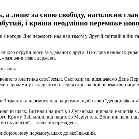
, а лише за свою свободу, наголосив гла
забутий, і країна неодмінно переможе ново
з нагоди Дня перемоги над нацизмом у Другій світовій війні та
 нічого отруйнішого за удаваного друга. Це слова великого укра
 - зазначив глава держави.
оглядів.
 жодного клаптика своєї землі. Сьогодні ми відзначаємо День Пе
и народами у складі антигітлерівської коаліції перемогли нацизм
ати 9 травня та перемогу над нацизмом, щоб слово "денацифікація
овгий шлях. Вигнали нацистів з Луганська, вигнали нацистів з 
ого Криму. Звільнили від нацистів Маріуполь. Вони вигнали нацис
о окупантів", - зазначив президент.
виборює нову перемогу, шлях до якої важкий.