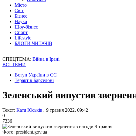
Місто
Світ
Бізнес
Наука
Шоу-бізнес
Спорт
Lifestyle
БЛОГИ ЧИТАЧІВ
СПЕЦТЕМА:
Війна в Ірані
ВСІ ТЕМИ
Вступ України в ЄС
Теракт в Барселоні
Зеленський випустив зверненн
Текст:
Катя Юськів
, 9 травня 2022, 09:42
0
7336
Фото: president.gov.ua