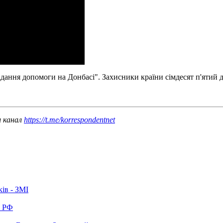
ання допомоги на Донбасі". Захисники країни сімдесят п'ятий д
ш канал
https://t.me/korrespondentnet
ків - ЗМІ
в РФ