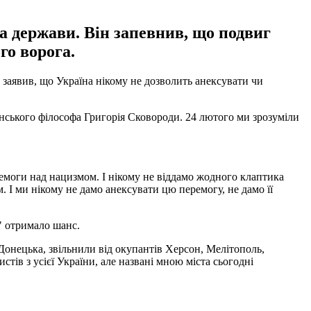
ва держави. Він запевнив, що подвиг
го ворога.
 заявив, що Україна нікому не дозволить анексувати чи
їнського філософа Григорія Сковороди. 24 лютого ми зрозуміли
ремоги над нацизмом. І нікому не віддамо жодного клаптика
. І ми нікому не дамо анексувати цю перемогу, не дамо її
" отримало шанс.
Донецька, звільнили від окупантів Херсон, Мелітополь,
тів з усієї України, але названі мною міста сьогодні