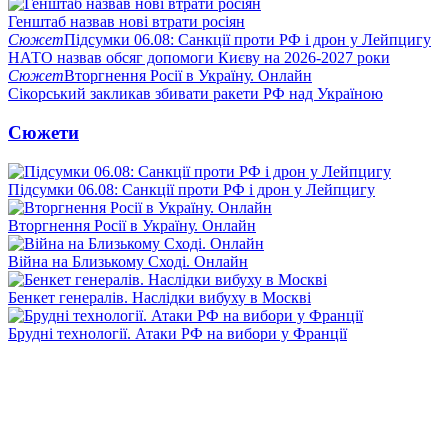
Генштаб назвав нові втрати росіян
Сюжет
Підсумки 06.08: Санкції проти РФ і дрон у Лейпцигу
НАТО назвав обсяг допомоги Києву на 2026-2027 роки
Сюжет
Вторгнення Росії в Україну. Онлайн
Сікорський закликав збивати ракети РФ над Україною
Сюжети
Підсумки 06.08: Санкції проти РФ і дрон у Лейпцигу
Вторгнення Росії в Україну. Онлайн
Війна на Близькому Сході. Онлайн
Бенкет генералів. Наслідки вибуху в Москві
Брудні технології. Атаки РФ на вибори у Франції