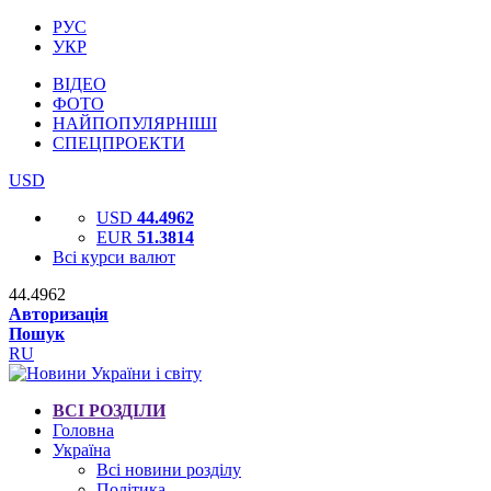
РУС
УКР
ВІДЕО
ФОТО
НАЙПОПУЛЯРНІШІ
СПЕЦПРОЕКТИ
USD
USD
44.4962
EUR
51.3814
Всі курси валют
44.4962
Авторизація
Пошук
RU
ВСІ РОЗДІЛИ
Головна
Україна
Всі новини розділу
Політика