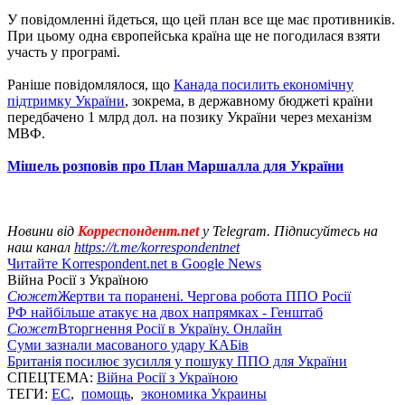
У повідомленні йдеться, що цей план все ще має противників.
При цьому одна європейська країна ще не погодилася взяти
участь у програмі.
Раніше повідомлялося, що
Канада посилить економічну
підтримку України
, зокрема, в державному бюджеті країни
передбачено 1 млрд дол. на позику України через механізм
МВФ.
Мішель розповів про План Маршалла для України
Новини від
Корреспондент.net
у Telegram. Підписуйтесь на
наш канал
https://t.me/korrespondentnet
Читайте Korrespondent.net в Google News
Війна Росії з Україною
Сюжет
Жертви та поранені. Чергова робота ППО Росії
РФ найбільше атакує на двох напрямках - Генштаб
Сюжет
Вторгнення Росії в Україну. Онлайн
Суми зазнали масованого удару КАБів
Британія посилює зусилля у пошуку ППО для України
СПЕЦТЕМА:
Війна Росії з Україною
ТЕГИ:
ЕС
,
помощь
,
экономика Украины