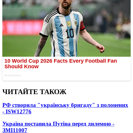
ЧИТАЙТЕ ТАКОЖ
РФ створила "українську бригаду" з полонених
- ISW
12776
Україна поставила Путіна перед дилемою -
ЗМІ
11007