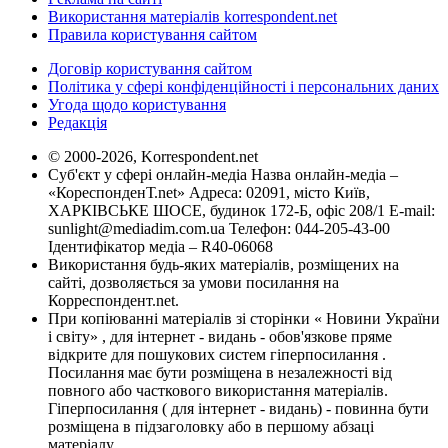
Використання матеріалів korrespondent.net
Правила користування сайтом
Договір користування сайтом
Політика у сфері конфіденційності і персональних даних
Угода щодо користування
Редакція
© 2000-2026, Korrespondent.net
Суб'єкт у сфері онлайн-медіа Назва онлайн-медіа –
«КореспонденТ.net» Адреса: 02091, місто Київ,
ХАРКІВСЬКЕ ШОСЕ, будинок 172-Б, офіс 208/1 E-mail:
sunlight@mediadim.com.ua
Телефон: 044-205-43-00
Ідентифікатор медіа – R40-06068
Використання будь-яких матеріалів, розміщених на
сайті, дозволяється за умови посилання на
Корреспондент.net.
При копіюванні матеріалів зі сторінки « Новини України
і світу» , для інтернет - видань - обов'язкове пряме
відкрите для пошукових систем гіперпосилання .
Посилання має бути розміщена в незалежності від
повного або часткового використання матеріалів.
Гіперпосилання ( для інтернет - видань) - повинна бути
розміщена в підзаголовку або в першому абзаці
матеріалу.