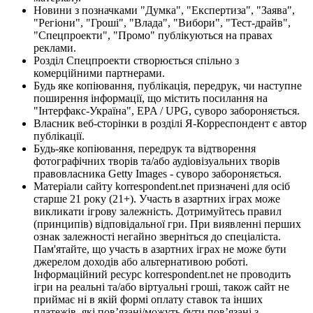
Новини з позначками "Думка", "Експертиза", "Заява",
"Регіони", "Гроші", "Влада", "Вибори", "Тест-драйв",
"Спецпроекти", "Промо" публікуються на правах
реклами.
Розділ Спецпроекти створюється спільно з
комерційними партнерами.
Будь яке копіювання, публікація, передрук, чи наступне
поширення інформації, що містить посилання на
"Інтерфакс-Україна", EPA / UPG, суворо забороняється.
Власник веб-сторінки в розділі Я-Корреспондент є автор
публікації.
Будь-яке копіювання, передрук та відтворення
фотографічних творів та/або аудіовізуальних творів
правовласника Getty Images - суворо забороняється.
Матеріали сайту korrespondent.net призначені для осіб
старше 21 року (21+). Участь в азартних іграх може
викликати ігрову залежність. Дотримуйтесь правил
(принципів) відповідальної гри. При виявленні перших
ознак залежності негайно зверніться до спеціаліста.
Пам'ятайте, що участь в азартних іграх не може бути
джерелом доходів або альтернативою роботі.
Інформаційний ресурс korrespondent.net не проводить
ігри на реальні та/або віртуальні гроші, також сайт не
приймає ні в якій формі оплату ставок та інших
платежів, які пов’язані/можуть бути пов’язані з