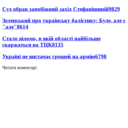
Суд обрав запобіжний захід Стефанішиній
9829
Зеленський про українську балістику: Буде, але є
"але"
8614
Стало відомо, в якій області найбільше
скаржаться на ТЦК
8135
Україні не вистачає грошей на армію
6798
Читати коментарі