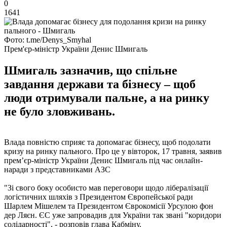
0
1641
Фото: t.me/Denys_Smyhal
Прем'єр-міністр України Денис Шмигаль
Шмигаль зазначив, що спільне
завдання держави та бізнесу – щоб
люди отримували пальне, а на ринку
не було зловживань.
Влада повністю сприяє та допомагає бізнесу, щоб подолати
кризу на ринку пального. Про це у вівторок, 17 травня, заявив
прем’єр-міністр України Денис Шмигаль під час онлайн-
наради з представниками АЗС
"Зі свого боку особисто мав переговори щодо лібералізації
логістичних шляхів з Президентом Європейської ради
Шарлем Мішелем та Президентом Єврокомісії Урсулою фон
дер Ляєн. ЄС уже запровадив для України так звані "коридори
солідарності", - розповів глава Кабміну.