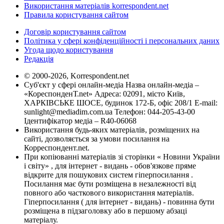
Використання матеріалів korrespondent.net
Правила користування сайтом
Договір користування сайтом
Політика у сфері конфіденційності і персональних даних
Угода щодо користування
Редакція
© 2000-2026, Korrespondent.net
Суб'єкт у сфері онлайн-медіа Назва онлайн-медіа –
«КореспонденТ.net» Адреса: 02091, місто Київ,
ХАРКІВСЬКЕ ШОСЕ, будинок 172-Б, офіс 208/1 E-mail:
sunlight@mediadim.com.ua
Телефон: 044-205-43-00
Ідентифікатор медіа – R40-06068
Використання будь-яких матеріалів, розміщених на
сайті, дозволяється за умови посилання на
Корреспондент.net.
При копіюванні матеріалів зі сторінки « Новини України
і світу» , для інтернет - видань - обов'язкове пряме
відкрите для пошукових систем гіперпосилання .
Посилання має бути розміщена в незалежності від
повного або часткового використання матеріалів.
Гіперпосилання ( для інтернет - видань) - повинна бути
розміщена в підзаголовку або в першому абзаці
матеріалу.