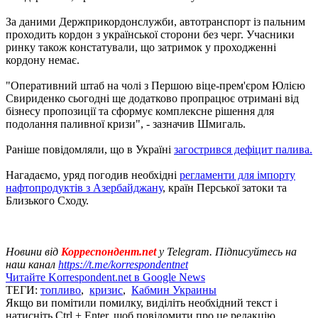
За даними Держприкордонслужби, автотранспорт із пальним
проходить кордон з української сторони без черг. Учасники
ринку також констатували, що затримок у проходженні
кордону немає.
"Оперативний штаб на чолі з Першою віце-прем'єром Юлією
Свириденко сьогодні ще додатково пропрацює отримані від
бізнесу пропозиції та сформує комплексне рішення для
подолання паливної кризи", - зазначив Шмигаль.
Раніше повідомляли, що в Україні
загострився дефіцит палива.
Нагадаємо, уряд погодив необхідні
регламенти для імпорту
нафтопродуктів з Азербайджану
, країн Перської затоки та
Близького Сходу.
Новини від
Корреспондент.net
у Telegram. Підписуйтесь на
наш канал
https://t.me/korrespondentnet
Читайте Korrespondent.net в Google News
ТЕГИ:
топливо
,
кризис
,
Кабмин Украины
Якщо ви помітили помилку, виділіть необхідний текст і
натисніть Ctrl + Enter, щоб повідомити про це редакцію.