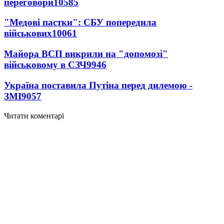
переговори
10585
"Медові пастки": СБУ попередила
військових
10061
Майора ВСП викрили на "допомозі"
військовому в СЗЧ
9946
Україна поставила Путіна перед дилемою -
ЗМІ
9057
Читати коментарі