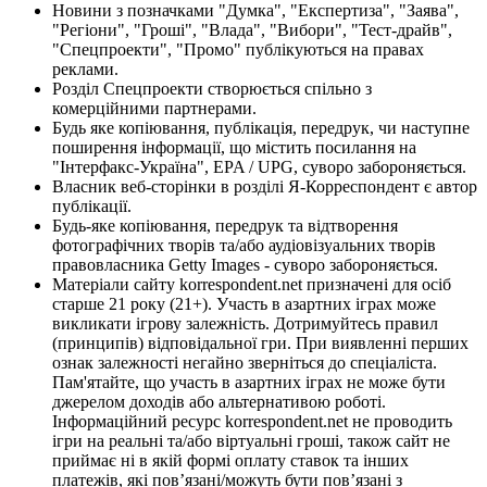
Новини з позначками "Думка", "Експертиза", "Заява",
"Регіони", "Гроші", "Влада", "Вибори", "Тест-драйв",
"Спецпроекти", "Промо" публікуються на правах
реклами.
Розділ Спецпроекти створюється спільно з
комерційними партнерами.
Будь яке копіювання, публікація, передрук, чи наступне
поширення інформації, що містить посилання на
"Інтерфакс-Україна", EPA / UPG, суворо забороняється.
Власник веб-сторінки в розділі Я-Корреспондент є автор
публікації.
Будь-яке копіювання, передрук та відтворення
фотографічних творів та/або аудіовізуальних творів
правовласника Getty Images - суворо забороняється.
Матеріали сайту korrespondent.net призначені для осіб
старше 21 року (21+). Участь в азартних іграх може
викликати ігрову залежність. Дотримуйтесь правил
(принципів) відповідальної гри. При виявленні перших
ознак залежності негайно зверніться до спеціаліста.
Пам'ятайте, що участь в азартних іграх не може бути
джерелом доходів або альтернативою роботі.
Інформаційний ресурс korrespondent.net не проводить
ігри на реальні та/або віртуальні гроші, також сайт не
приймає ні в якій формі оплату ставок та інших
платежів, які пов’язані/можуть бути пов’язані з