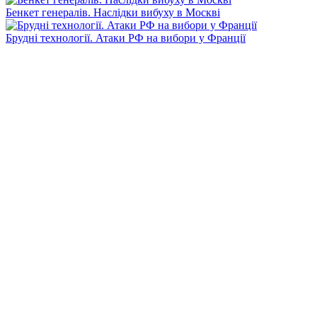
Бенкет генералів. Наслідки вибуху в Москві
Брудні технології. Атаки РФ на вибори у Франції