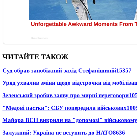
ЧИТАЙТЕ ТАКОЖ
Суд обрав запобіжний захід Стефанішиній
15357
Уряд ухвалив зміни щодо відстрочки від мобілізац
Зеленський зробив заяву про мирні переговори
10
"Медові пастки": СБУ попередила військових
100
Майора ВСП викрили на "допомозі" військовому
Залужний: Україна не вступить до НАТО
8636