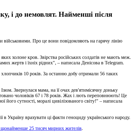
ку, і до немовлят. Найменші після
ми військовими. Про це вони повідомляють на гарячу лінію
яких холоне кров. Звірства російських солдатів не мають меж.
самих жертв і їхніх рідних", – написала Денісова в Telegram.
є хлопчиків 10 років. За останню добу отримали 56 таких
 Ізюм. Звернулася мама, на її очах дев'ятимісячну доньку
товано чоловіків 67 і 78 років. Жах і лють переповнюють! Це
 його сутності, моралі цивілізованого світу!" – написала
ї в Україну врахувати ці факти геноциду українського народу.
 щонайменше 25 тисяч мирних жителів
.