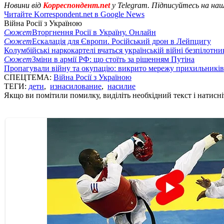
Новини від
Корреспондент.net
у Telegram. Підписуйтесь на на
Читайте Korrespondent.net в Google News
Війна Росії з Україною
Сюжет
Вторгнення Росії в Україну. Онлайн
Сюжет
Ескалація для Європи. Російський дрон в Лейпцигу
Колумбійські наркокартелі вчаться українській війні безпілотни
Сюжет
Зміни в армії РФ: що стоїть за рішенням Путіна
Пропагували війну та окупацію: викрито мережу прихильникі
СПЕЦТЕМА:
Війна Росії з Україною
ТЕГИ:
дети
,
изнасилование
,
насилие
Якщо ви помітили помилку, виділіть необхідний текст і натисніт