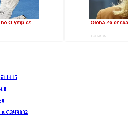
ії
11415
568
50
 в СЗЧ
9882