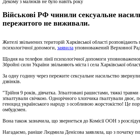
Декому з малюків не було навіть року
Військові РФ чинили сексуальне насильс
пережитого не виживали.
Жителі звільнених територій Харківської області розповідають
психологічної допомоги,
заявила
уповноважений Верховної Рад
Щодня на телефон лінії психологічної допомоги уповноваженого
Збройні сили України звільняють міста і села Харківської області
За одну годину через пережите сексуальне насильство звернулися
дзвінків.
"Трійня 9 років, дівчатка. Зґвалтовані рашистами, тяжкі травми 
зґвалтували свічкою. Однорічного хлопчика ґвалтували двоє, по
геноцид українського народу з особливою жорстокістю! Це пору
омбудсмен.
Вона також зазначила, що звернеться до Комісії ООН з розсліду
Нагадаємо, раніше Людмила Денісова заявляла, що з початку 