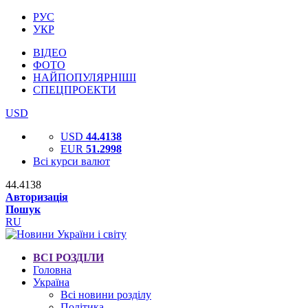
РУС
УКР
ВІДЕО
ФОТО
НАЙПОПУЛЯРНІШІ
СПЕЦПРОЕКТИ
USD
USD
44.4138
EUR
51.2998
Всі курси валют
44.4138
Авторизація
Пошук
RU
ВСІ РОЗДІЛИ
Головна
Україна
Всі новини розділу
Політика