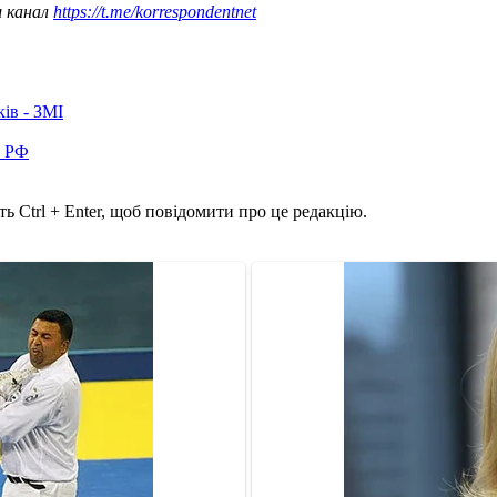
ш канал
https://t.me/korrespondentnet
ків - ЗМІ
в РФ
ь Ctrl + Enter, щоб повідомити про це редакцію.