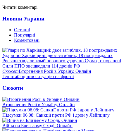
Читати коментарі
Новини України
Останні
Популярні
Коментовані
Удари по Харківщині: двоє загиблих, 18 постраждалих
Росіяни завдали комбінованого удару по Сумах, є поранені
Сили ППО знешкодили 114 дронів РФ
Сюжет
Вторгнення Росії в Україну. Онлайн
Генштаб оцінив ситуацію на фронті
Сюжети
Вторгнення Росії в Україну. Онлайн
Підсумки 06.08: Санкції проти РФ і дрон у Лейпцигу
Війна на Близькому Сході. Онлайн