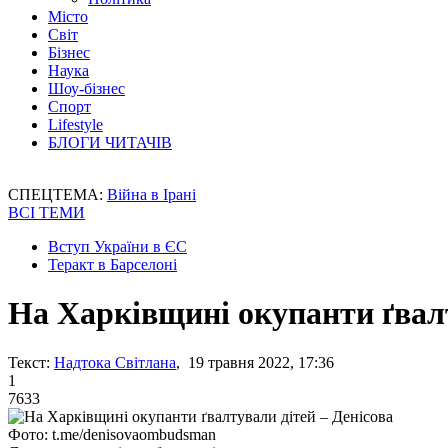
Місто
Світ
Бізнес
Наука
Шоу-бізнес
Спорт
Lifestyle
БЛОГИ ЧИТАЧІВ
СПЕЦТЕМА:
Війна в Ірані
ВСІ ТЕМИ
Вступ України в ЄС
Теракт в Барселоні
На Харківщині окупанти ґвалт
Текст:
Надтока Світлана
, 19 травня 2022, 17:36
1
7633
Фото: t.me/denisovaombudsman