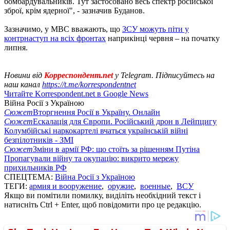
бомбардувальників. Тут застосовано весь спектр російської
зброї, крім ядерної", - зазначив Буданов.
Зазначимо, у МВС вважають, що
ЗСУ можуть піти у
контрнаступ на всіх фронтах
наприкінці червня – на початку
липня.
Новини від
Корреспондент.net
у Telegram. Підписуйтесь на
наш канал
https://t.me/korrespondentnet
Читайте Korrespondent.net в Google News
Війна Росії з Україною
Сюжет
Вторгнення Росії в Україну. Онлайн
Сюжет
Ескалація для Європи. Російський дрон в Лейпцигу
Колумбійські наркокартелі вчаться українській війні
безпілотників - ЗМІ
Сюжет
Зміни в армії РФ: що стоїть за рішенням Путіна
Пропагували війну та окупацію: викрито мережу
прихильників РФ
СПЕЦТЕМА:
Війна Росії з Україною
ТЕГИ:
армия и вооружение
,
оружие
,
военные
,
ВСУ
Якщо ви помітили помилку, виділіть необхідний текст і
натисніть Ctrl + Enter, щоб повідомити про це редакцію.