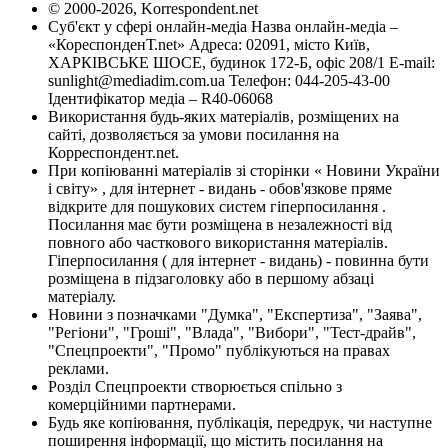
© 2000-2026, Korrespondent.net
Суб'єкт у сфері онлайн-медіа Назва онлайн-медіа –
«КореспонденТ.net» Адреса: 02091, місто Київ,
ХАРКІВСЬКЕ ШОСЕ, будинок 172-Б, офіс 208/1 E-mail:
sunlight@mediadim.com.ua
Телефон: 044-205-43-00
Ідентифікатор медіа – R40-06068
Використання будь-яких матеріалів, розміщених на
сайті, дозволяється за умови посилання на
Корреспондент.net.
При копіюванні матеріалів зі сторінки « Новини України
і світу» , для інтернет - видань - обов'язкове пряме
відкрите для пошукових систем гіперпосилання .
Посилання має бути розміщена в незалежності від
повного або часткового використання матеріалів.
Гіперпосилання ( для інтернет - видань) - повинна бути
розміщена в підзаголовку або в першому абзаці
матеріалу.
Новини з позначками "Думка", "Експертиза", "Заява",
"Регіони", "Гроші", "Влада", "Вибори", "Тест-драйв",
"Спецпроекти", "Промо" публікуються на правах
реклами.
Розділ Спецпроекти створюється спільно з
комерційними партнерами.
Будь яке копіювання, публікація, передрук, чи наступне
поширення інформації, що містить посилання на