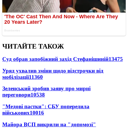
ЧИТАЙТЕ ТАКОЖ
Суд обрав запобіжний захід Стефанішиній
13475
Уряд ухвалив зміни щодо відстрочки від
мобілізації
11360
Зеленський зробив заяву про мирні
переговори
10538
"Медові пастки": СБУ попередила
військових
10016
Майора ВСП викрили на "допомозі"