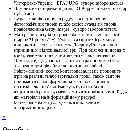
"Інтерфакс-Україна", EPA / UPG, суворо забороняється.
Власник веб-сторінки в розділі Я-Корреспондент є автор
публікації.
Будь-яке копіювання, передрук та відтворення
фотографічних творів та/або аудіовізуальних творів
правовласника Getty Images - суворо забороняється.
Матеріали сайту korrespondent.net призначені для осіб
старше 21 року (21+). Участь в азартних іграх може
викликати ігрову залежність. Дотримуйтесь правил
(принципів) відповідальної гри. При виявленні перших
ознак залежності негайно зверніться до спеціаліста.
Пам'ятайте, що участь в азартних іграх не може бути
джерелом доходів або альтернативою роботі.
Інформаційний ресурс korrespondent.net не проводить
ігри на реальні та/або віртуальні гроші, також сайт не
приймає ні в якій формі оплату ставок та інших
платежів, які пов’язані/можуть бути пов’язані з
азартними іграми, букмекерами чи тоталізаторами. Будь-
які матеріали на інформаційному ресурсі
korrespondent.net публікуються виключно в
інформаційних цілях.
X
Ошибка