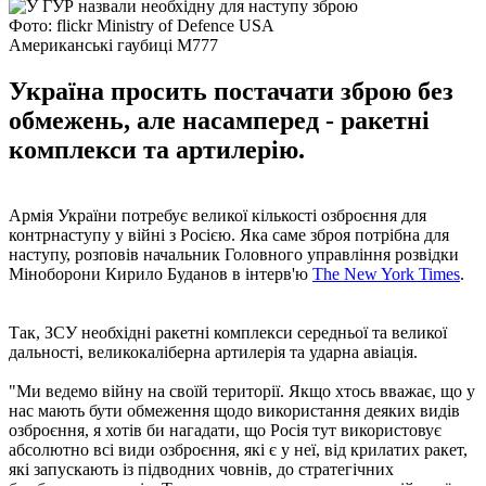
Фото: flickr Ministry of Defence USA
Американські гаубиці M777
Україна просить постачати зброю без
обмежень, але насамперед - ракетні
комплекси та артилерію.
Армія України потребує великої кількості озброєння для
контрнаступу у війні з Росією. Яка саме зброя потрібна для
наступу, розповів начальник Головного управління розвідки
Міноборони Кирило Буданов в інтерв'ю
The New York Times
.
Так, ЗСУ необхідні ракетні комплекси середньої та великої
дальності, великокаліберна артилерія та ударна авіація.
"Ми ведемо війну на своїй території. Якщо хтось вважає, що у
нас мають бути обмеження щодо використання деяких видів
озброєння, я хотів би нагадати, що Росія тут використовує
абсолютно всі види озброєння, які є у неї, від крилатих ракет,
які запускають із підводних човнів, до стратегічних