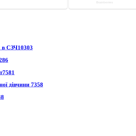
 в СЗЧ
10303
286
т
7581
ної дівчини
7358
38