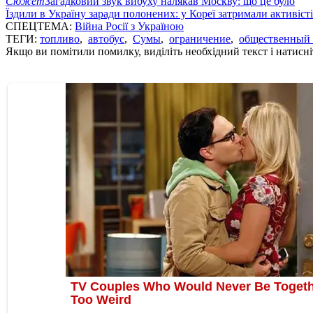
Сюжет
Загадковий звук вибуху налякав Москву: що це було
Їздили в Україну заради полонених: у Кореї затримали активіст
СПЕЦТЕМА:
Війна Росії з Україною
ТЕГИ:
топливо
,
автобус
,
Сумы
,
ограничение
,
общественный 
Якщо ви помітили помилку, виділіть необхідний текст і натисніт