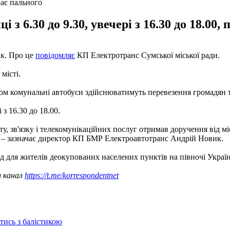
чає пального
 з 6.30 до 9.30, увечері з 16.30 до 18.00
ік. Про це
повідомляє
КП Електротранс Сумської міської ради.
місті.
 комунальні автобуси здійснюватимуть перевезення громадян тіл
 з 16.30 до 18.00.
рту, зв'язку і телекомунікаційних послуг отримав доручення від
, – зазначає директор КП БМР Електроавтотранс Андрій Новик.
д для жителів деокупованих населених пунктів на півночі Украї
ш канал
https://t.me/korrespondentnet
отись з балістикою