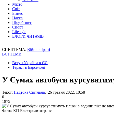
Місто
Світ
Бізнес
Наука
Шоу-бізнес
Спорт
Lifestyle
БЛОГИ ЧИТАЧІВ
СПЕЦТЕМА:
Війна в Ірані
ВСІ ТЕМИ
Вступ України в ЄС
Теракт в Барселоні
У Сумах автобуси курсуватиму
Текст:
Надтока Світлана
, 26 травня 2022, 10:58
0
1875
Фото: КП Електроавтотранс