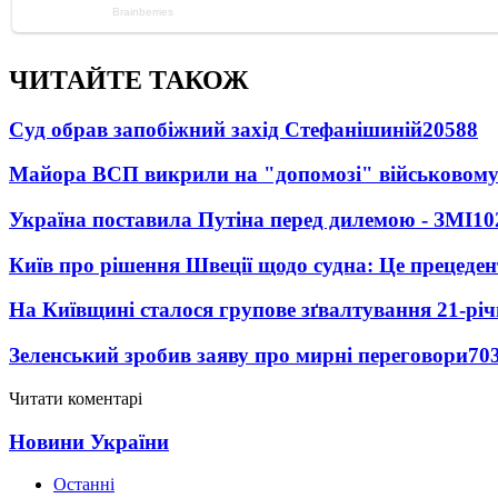
ЧИТАЙТЕ ТАКОЖ
Суд обрав запобіжний захід Стефанішиній
20588
Майора ВСП викрили на "допомозі" військовому
Україна поставила Путіна перед дилемою - ЗМІ
10
Київ про рішення Швеції щодо судна: Це прецеден
На Київщині сталося групове зґвалтування 21-річ
Зеленський зробив заяву про мирні переговори
70
Читати коментарі
Новини України
Останні