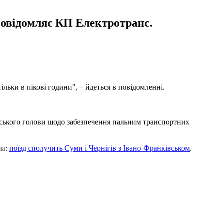
, повідомляє КП Електротранс.
ьки в пікові години", – йдеться в повідомленні.
 міського голови щодо забезпечення пальним транспортних
ни:
поїзд сполучить Суми і Чернігів з Івано-Франківськом
.