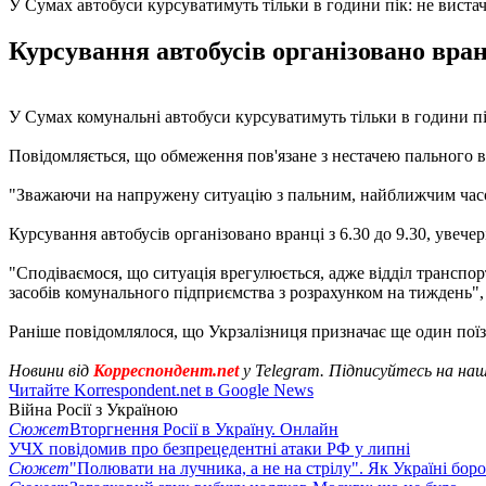
У Сумах автобуси курсуватимуть тільки в години пік: не виста
Курсування автобусів організовано вранці
У Сумах комунальні автобуси курсуватимуть тільки в години п
Повідомляється, що обмеження пов'язане з нестачею пального в 
"Зважаючи на напружену ситуацію з пальним, найближчим часом
Курсування автобусів організовано вранці з 6.30 до 9.30, увечері
"Сподіваємося, що ситуація врегулюється, адже відділ транспо
засобів комунального підприємства з розрахунком на тиждень"
Раніше повідомлялося, що Укрзалізниця призначає ще один поїз
Новини від
Корреспондент.net
у Telegram. Підписуйтесь на на
Читайте Korrespondent.net в Google News
Війна Росії з Україною
Сюжет
Вторгнення Росії в Україну. Онлайн
УЧХ повідомив про безпрецедентні атаки РФ у липні
Сюжет
"Полювати на лучника, а не на стрілу". Як Україні бор