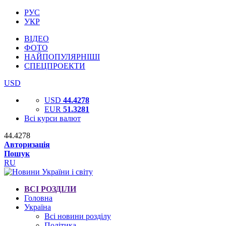
РУС
УКР
ВІДЕО
ФОТО
НАЙПОПУЛЯРНІШІ
СПЕЦПРОЕКТИ
USD
USD
44.4278
EUR
51.3281
Всі курси валют
44.4278
Авторизація
Пошук
RU
ВСІ РОЗДІЛИ
Головна
Україна
Всі новини розділу
Політика