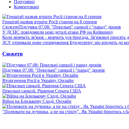
Популярні
Коментовані
Генштаб назвав втрати Росії станом на 8 серпня
Сюжет
Підсумки 07.08: "Пекельні" санкції і "парад" дронів
У ДСНС повідомили нові деталі атаки РФ на Київщину
Коли мовчить зв'язок - мовчить уся бригада. Зв'язківці просять
ЗСУ отримали нове спорядження Бундесверу: що входить до к
Сюжети
Підсумки 07.08: "Пекельні" санкції і "парад" дронів
Вторгнення Росії в Україну. Онлайн
Пекельні санкції. Рішення Сената США
Війна на Близькому Сході. Онлайн
"Полювати на лучника, а не на стрілу". Як Україні боротись з 