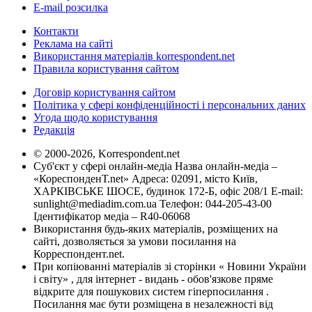
E-mail розсилка
Контакти
Реклама на сайті
Використання матеріалів korrespondent.net
Правила користування сайтом
Договір користування сайтом
Політика у сфері конфіденційності і персональних даних
Угода щодо користування
Редакція
© 2000-2026, Korrespondent.net
Суб'єкт у сфері онлайн-медіа Назва онлайн-медіа –
«КореспонденТ.net» Адреса: 02091, місто Київ,
ХАРКІВСЬКЕ ШОСЕ, будинок 172-Б, офіс 208/1 E-mail:
sunlight@mediadim.com.ua
Телефон: 044-205-43-00
Ідентифікатор медіа – R40-06068
Використання будь-яких матеріалів, розміщених на
сайті, дозволяється за умови посилання на
Корреспондент.net.
При копіюванні матеріалів зі сторінки « Новини України
і світу» , для інтернет - видань - обов'язкове пряме
відкрите для пошукових систем гіперпосилання .
Посилання має бути розміщена в незалежності від