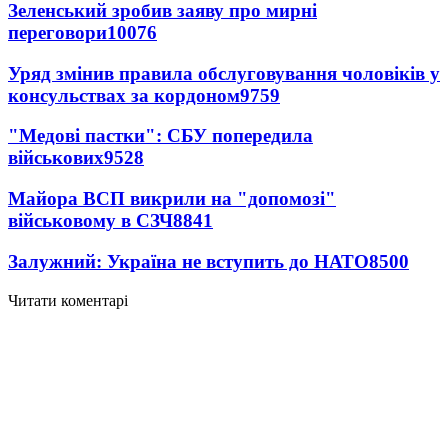
Зеленський зробив заяву про мирні
переговори
10076
Уряд змінив правила обслуговування чоловіків у
консульствах за кордоном
9759
"Медові пастки": СБУ попередила
військових
9528
Майора ВСП викрили на "допомозі"
військовому в СЗЧ
8841
Залужний: Україна не вступить до НАТО
8500
Читати коментарі