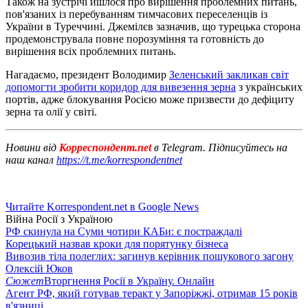
Також на зустрічі йшлося про вирішення проблемних питань,
пов'язаних із перебуванням тимчасових переселенців із
України в Туреччині. Джемілєв зазначив, що турецька сторона
продемонструвала повне порозуміння та готовність до
вирішення всіх проблемних питань.
Нагадаємо, президент Володимир
Зеленський закликав світ
допомогти зробити коридор для вивезення зерна
з українських
портів, адже блокування Росією може призвести до дефіциту
зерна та олії у світі.
Новини від
Корреспондент.net
в Telegram. Підписуйтесь на
наш канал
https://t.me/korrespondentnet
Читайте Korrespondent.net в Google News
Війна Росії з Україною
РФ скинула на Суми чотири КАБи: є постраждалі
Корецький назвав кроки для порятунку бізнеса
Вивозив тіла полеглих: загинув керівник пошукового загону
Олексій Юков
Сюжет
Вторгнення Росії в Україну. Онлайн
Агент РФ, який готував теракт у Запоріжжі, отримав 15 років
в'язниці