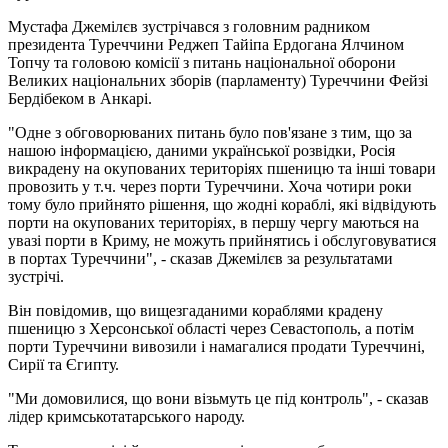
Мустафа Джемілєв зустрічався з головним радником
президента Туреччини Реджеп Тайіпа Ердогана Ялчином
Топчу та головою комісії з питань національної оборони
Великих національних зборів (парламенту) Туреччини Фейзі
Бердібеком в Анкарі.
"Одне з обговорюваних питань було пов'язане з тим, що за
нашою інформацією, даними української розвідки, Росія
викрадену на окупованих територіях пшеницю та інші товари
провозить у т.ч. через порти Туреччини. Хоча чотири роки
тому було прийнято рішення, що жодні кораблі, які відвідують
порти на окупованих територіях, в першу чергу маються на
увазі порти в Криму, не можуть прийнятись і обслуговуватися
в портах Туреччини", - сказав Джемілєв за результатами
зустрічі.
Він повідомив, що вищезгаданими кораблями крадену
пшеницю з Херсонської області через Севастополь, а потім
порти Туреччини вивозили і намагалися продати Туреччині,
Сирії та Єгипту.
"Ми домовилися, що вони візьмуть це під контроль", - сказав
лідер кримськотатарського народу.