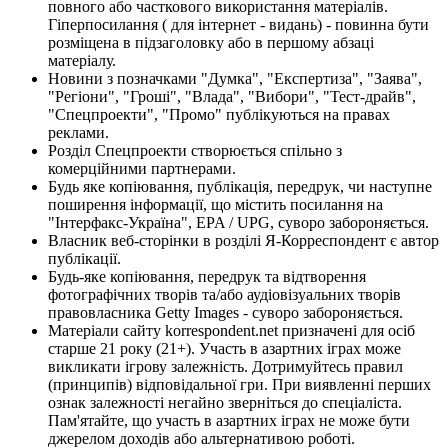
повного або часткового використання матеріалів.
Гіперпосилання ( для інтернет - видань) - повинна бути
розміщена в підзаголовку або в першому абзаці
матеріалу.
Новини з позначками "Думка", "Експертиза", "Заява",
"Регіони", "Гроші", "Влада", "Вибори", "Тест-драйв",
"Спецпроекти", "Промо" публікуються на правах
реклами.
Розділ Спецпроекти створюється спільно з
комерційними партнерами.
Будь яке копіювання, публікація, передрук, чи наступне
поширення інформації, що містить посилання на
"Інтерфакс-Україна", EPA / UPG, суворо забороняється.
Власник веб-сторінки в розділі Я-Корреспондент є автор
публікації.
Будь-яке копіювання, передрук та відтворення
фотографічних творів та/або аудіовізуальних творів
правовласника Getty Images - суворо забороняється.
Матеріали сайту korrespondent.net призначені для осіб
старше 21 року (21+). Участь в азартних іграх може
викликати ігрову залежність. Дотримуйтесь правил
(принципів) відповідальної гри. При виявленні перших
ознак залежності негайно зверніться до спеціаліста.
Пам'ятайте, що участь в азартних іграх не може бути
джерелом доходів або альтернативою роботі.