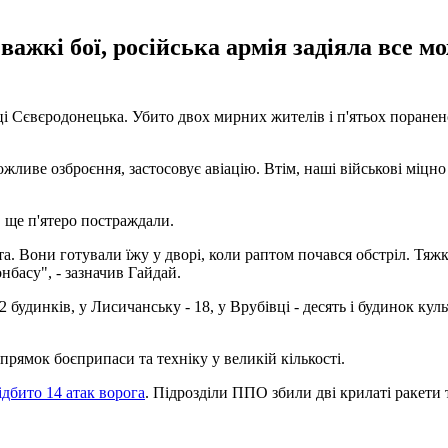
ажкі бої, російська армія задіяла все м
иці Сєвєродонецька. Убито двох мирних жителів і п'ятьох поране
ожливе озброєння, застосовує авіацію. Втім, наші військові міцн
, ще п'ятеро постраждали.
іста. Вони готували їжу у дворі, коли раптом почався обстріл. Тя
басу", - зазначив Гайдай.
динків, у Лисичанську - 18, у Врубівці - десять і будинок культ
рямок боєприпаси та техніку у великій кількості.
ідбито 14 атак ворога
. Підрозділи ППО збили дві крилаті ракети 