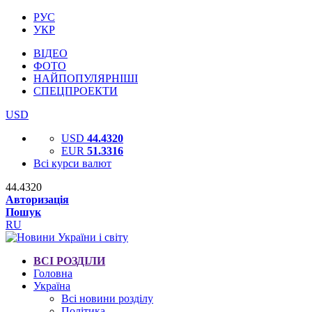
РУС
УКР
ВІДЕО
ФОТО
НАЙПОПУЛЯРНІШІ
СПЕЦПРОЕКТИ
USD
USD
44.4320
EUR
51.3316
Всі курси валют
44.4320
Авторизація
Пошук
RU
ВСІ РОЗДІЛИ
Головна
Україна
Всі новини розділу
Політика