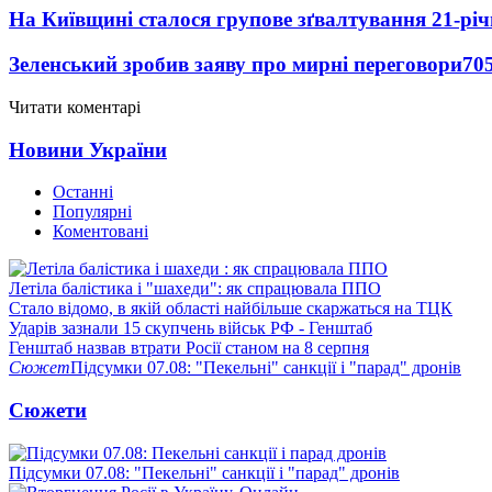
На Київщині сталося групове зґвалтування 21-річ
Зеленський зробив заяву про мирні переговори
70
Читати коментарі
Новини України
Останні
Популярні
Коментовані
Летіла балістика і "шахеди": як спрацювала ППО
Стало відомо, в якій області найбільше скаржаться на ТЦК
Ударів зазнали 15 скупчень військ РФ - Генштаб
Генштаб назвав втрати Росії станом на 8 серпня
Сюжет
Підсумки 07.08: "Пекельні" санкції і "парад" дронів
Сюжети
Підсумки 07.08: "Пекельні" санкції і "парад" дронів