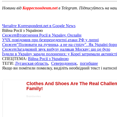
Новини від
Корреспондент.net
в Telegram. Підписуйтесь на на
Читайте Korrespondent.net в Google News
Війна Росії з Україною
Сюжет
Вторгнення Росії в Україну. Онлайн
УЧХ повідомив про безпрецедентні атаки РФ у липні
Сюжет
"Полювати на лучника, а не на стрілу". Як Україні бор
Сюжет
Загадковий звук вибуху налякав Москву: що це було
Їздили в Україну заради полонених: у Кореї затримали активіст
СПЕЦТЕМА:
Війна Росії з Україною
ТЕГИ:
Луганская область
,
Северодонецк
,
погибшие
Якщо ви помітили помилку, виділіть необхідний текст і натисніт