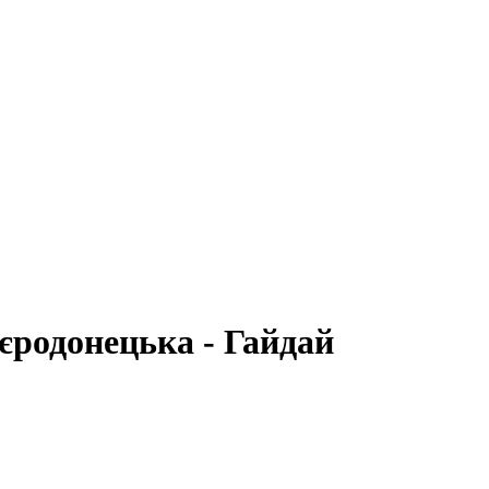
єродонецька - Гайдай