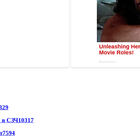
329
 в СЗЧ
10317
т
7594