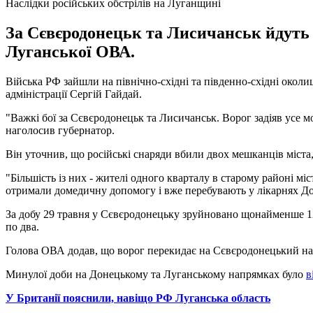
Наслідки російських обстрілів на Луганщині
За Сєвєродонецьк та Лисичанськ йдуть в
Луганської ОВА.
Війська РФ зайшли на північно-східні та південно-східні окол
адміністрації Сергій Гайдай.
"Важкі бої за Сєвєродонецьк та Лисичанськ. Ворог задіяв усе м
наголосив губернатор.
Він уточнив, що російські снаряди вбили двох мешканців міста
"Більшість із них - жителі одного кварталу в старому районі м
отримали домедичну допомогу і вже перебувають у лікарнях Дон
За добу 29 травня у Сєвєродонецьку зруйновано щонайменше 12 бу
по два.
Голова ОВА додав, що ворог перекидає на Сєвєродонецький нап
Минулої доби на Донецькому та Луганському напрямках було
в
У Британії пояснили, навіщо РФ Луганська область