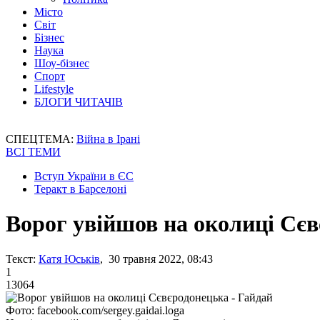
Місто
Світ
Бізнес
Наука
Шоу-бізнес
Спорт
Lifestyle
БЛОГИ ЧИТАЧІВ
СПЕЦТЕМА:
Війна в Ірані
ВСІ ТЕМИ
Вступ України в ЄС
Теракт в Барселоні
Ворог увійшов на околиці Сєв
Текст:
Катя Юськів
, 30 травня 2022, 08:43
1
13064
Фото: facebook.com/sergey.gaidai.loga