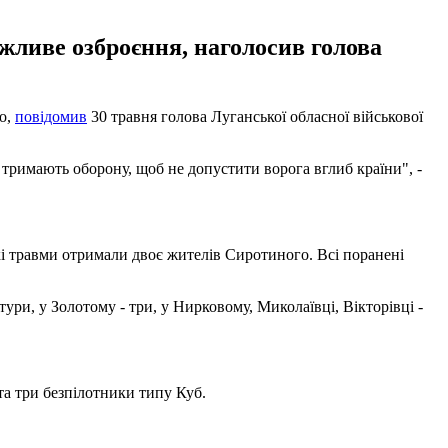
ожливе озброєння, наголосив голова
но,
повідомив
30 травня голова Луганської обласної військової
о тримають оборону, щоб не допустити ворога вглиб країни", -
жкі травми отримали двоє жителів Сиротиного. Всі поранені
ури, у Золотому - три, у Нирковому, Миколаївці, Вікторівці -
та три безпілотники типу Куб.