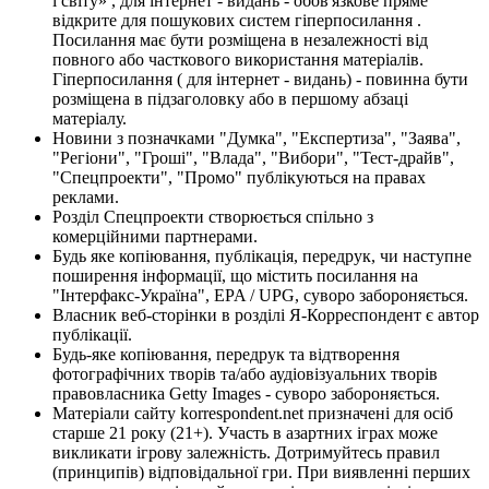
і світу» , для інтернет - видань - обов'язкове пряме
відкрите для пошукових систем гіперпосилання .
Посилання має бути розміщена в незалежності від
повного або часткового використання матеріалів.
Гіперпосилання ( для інтернет - видань) - повинна бути
розміщена в підзаголовку або в першому абзаці
матеріалу.
Новини з позначками "Думка", "Експертиза", "Заява",
"Регіони", "Гроші", "Влада", "Вибори", "Тест-драйв",
"Спецпроекти", "Промо" публікуються на правах
реклами.
Розділ Спецпроекти створюється спільно з
комерційними партнерами.
Будь яке копіювання, публікація, передрук, чи наступне
поширення інформації, що містить посилання на
"Інтерфакс-Україна", EPA / UPG, суворо забороняється.
Власник веб-сторінки в розділі Я-Корреспондент є автор
публікації.
Будь-яке копіювання, передрук та відтворення
фотографічних творів та/або аудіовізуальних творів
правовласника Getty Images - суворо забороняється.
Матеріали сайту korrespondent.net призначені для осіб
старше 21 року (21+). Участь в азартних іграх може
викликати ігрову залежність. Дотримуйтесь правил
(принципів) відповідальної гри. При виявленні перших