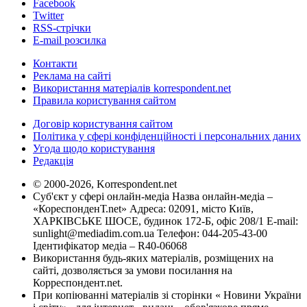
Facebook
Twitter
RSS-стрічки
E-mail розсилка
Контакти
Реклама на сайті
Використання матеріалів korrespondent.net
Правила користування сайтом
Договір користування сайтом
Політика у сфері конфіденційності і персональних даних
Угода щодо користування
Редакція
© 2000-2026, Korrespondent.net
Суб'єкт у сфері онлайн-медіа Назва онлайн-медіа –
«КореспонденТ.net» Адреса: 02091, місто Київ,
ХАРКІВСЬКЕ ШОСЕ, будинок 172-Б, офіс 208/1 E-mail:
sunlight@mediadim.com.ua
Телефон: 044-205-43-00
Ідентифікатор медіа – R40-06068
Використання будь-яких матеріалів, розміщених на
сайті, дозволяється за умови посилання на
Корреспондент.net.
При копіюванні матеріалів зі сторінки « Новини України