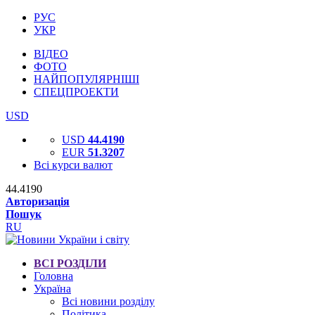
РУС
УКР
ВІДЕО
ФОТО
НАЙПОПУЛЯРНІШІ
СПЕЦПРОЕКТИ
USD
USD
44.4190
EUR
51.3207
Всі курси валют
44.4190
Авторизація
Пошук
RU
ВСІ РОЗДІЛИ
Головна
Україна
Всі новини розділу
Політика