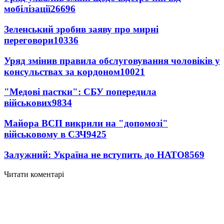
мобілізації
26696
Зеленський зробив заяву про мирні
переговори
10336
Уряд змінив правила обслуговування чоловіків у
консульствах за кордоном
10021
"Медові пастки": СБУ попередила
військових
9834
Майора ВСП викрили на "допомозі"
військовому в СЗЧ
9425
Залужний: Україна не вступить до НАТО
8569
Читати коментарі