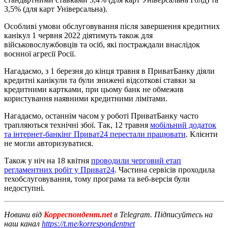
3,5% (для карт Універсальна).
Особливі умови обслуговування після завершення кредитних
канікул 1 червня 2022 діятимуть також для
військовослужбовців та осіб, які постраждали внаслідок
воєнної агресії Росії.
Нагадаємо, з 1 березня до кінця травня в ПриватБанку діяли
кредитні канікули та були знижені відсоткові ставки за
кредитними картками, при цьому банк не обмежив
користування наявними кредитними лімітами.
Нагадаємо, останнім часом у роботі ПриватБанку часто
трапляються технічні збої. Так, 12 травня
мобільний додаток
та інтернет-банкінг Приват24 перестали працювати
. Клієнти
не могли авторизуватися.
Також у ніч на 18 квітня
проводили черговий етап
регламентних робіт у Приват24
. Частина сервісів проходила
техобслуговування, тому програма та веб-версія були
недоступні.
Новини від
Корреспондент.net
в Telegram. Підписуйтесь на
наш канал
https://t.me/korrespondentnet