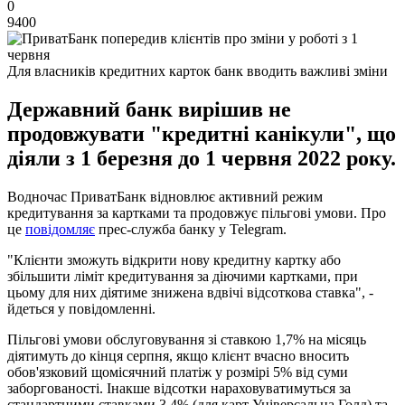
0
9400
Для власників кредитних карток банк вводить важливі зміни
Державний банк вирішив не
продовжувати "кредитні канікули", що
діяли з 1 березня до 1 червня 2022 року.
Водночас ПриватБанк відновлює активний режим
кредитування за картками та продовжує пільгові умови. Про
це
повідомляє
прес-служба банку у Telegram.
"Клієнти зможуть відкрити нову кредитну картку або
збільшити ліміт кредитування за діючими картками, при
цьому для них діятиме знижена вдвічі відсоткова ставка", -
йдеться у повідомленні.
Пільгові умови обслуговування зі ставкою 1,7% на місяць
діятимуть до кінця серпня, якщо клієнт вчасно вносить
обов'язковий щомісячний платіж у розмірі 5% від суми
заборгованості. Інакше відсотки нараховуватимуться за
стандартними ставками 3,4% (для карт Універсальна Голд) та