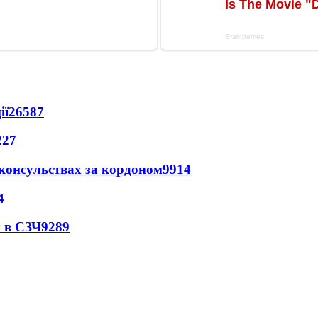
ії
26587
227
 консульствах за кордоном
9914
4
 в СЗЧ
9289