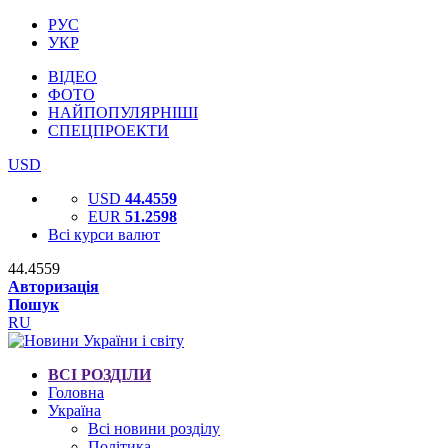
РУС
УКР
ВІДЕО
ФОТО
НАЙПОПУЛЯРНІШІ
СПЕЦПРОЕКТИ
USD
USD
44.4559
EUR
51.2598
Всі курси валют
44.4559
Авторизація
Пошук
RU
ВСІ РОЗДІЛИ
Головна
Україна
Всі новини розділу
Політика