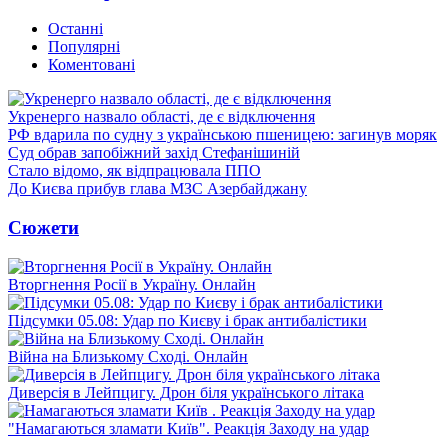
Останні
Популярні
Коментовані
Укренерго назвало області, де є відключення
РФ вдарила по судну з українською пшеницею: загинув моряк
Суд обрав запобіжний захід Стефанішиній
Стало відомо, як відпрацювала ППО
До Києва прибув глава МЗС Азербайджану
Сюжети
Вторгнення Росії в Україну. Онлайн
Підсумки 05.08: Удар по Києву і брак антибалістики
Війна на Близькому Сході. Онлайн
Диверсія в Лейпцигу. Дрон біля українського літака
"Намагаються зламати Київ". Реакція Заходу на удар