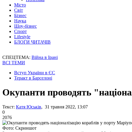
Місто
Світ
Бізнес
Наука
Шоу-бізнес
Спорт
Lifestyle
БЛОГИ ЧИТАЧІВ
СПЕЦТЕМА:
Війна в Ірані
ВСІ ТЕМИ
Вступ України в ЄС
Теракт в Барселоні
Окупанти проводять "націона
Текст:
Катя Юськів
, 31 травня 2022, 13:07
0
2076
Фото: Скриншот