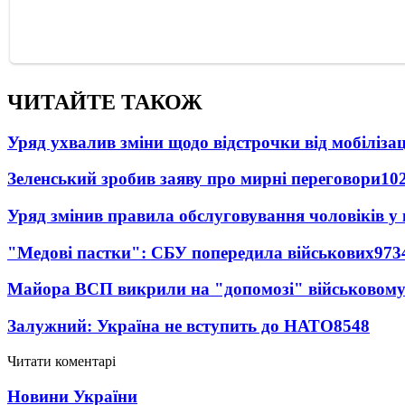
ЧИТАЙТЕ ТАКОЖ
Уряд ухвалив зміни щодо відстрочки від мобілізац
Зеленський зробив заяву про мирні переговори
10
Уряд змінив правила обслуговування чоловіків у
"Медові пастки": СБУ попередила військових
973
Майора ВСП викрили на "допомозі" військовому
Залужний: Україна не вступить до НАТО
8548
Читати коментарі
Новини України