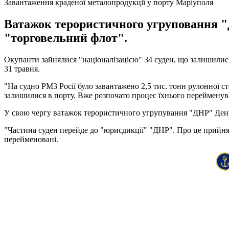
Завантаження краденої металопродукції у порту Маріуполя
Ватажок терористичного угруповання "
"торговельний флот".
Окупанти зайнялися "націоналізацією" 34 суден, що залишили
31 травня.
"На судно РМ3 Росії було завантажено 2,5 тис. тонн рулонної с
залишилися в порту. Вже розпочато процес їхнього перейменув
У свою чергу ватажок терористичного угрупування "ДНР" Дени
"Частина суден перейде до "юрисдикції" "ДНР". Про це прийнято 
перейменовані.