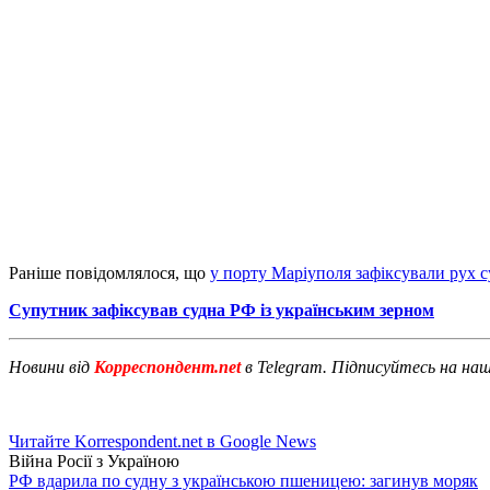
Раніше повідомлялося, що
у порту Маріуполя зафіксували рух с
Супутник зафіксував судна РФ із українським зерном
Новини від
Корреспондент.net
в Telegram. Підписуйтесь на на
Читайте Korrespondent.net в Google News
Війна Росії з Україною
РФ вдарила по судну з українською пшеницею: загинув моряк