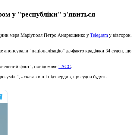
ом у "республіки" з'явиться
радник мера Маріуполя Петро Андрющенко у
Telegram
у вівторок,
вже анонсували "націоналізацію" де-факто крадіжки 34 суден, що
овельний флот", повідомляє
ТАСС
.
зумілі", - сказав він і підтвердив, що судна будуть