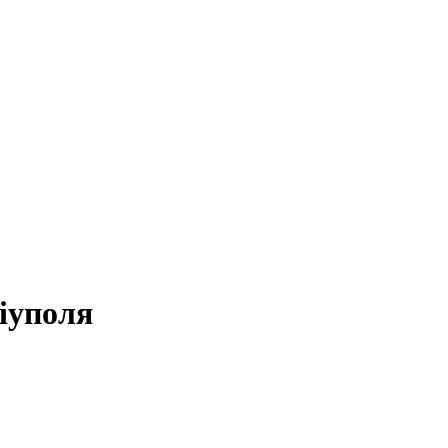
іуполя