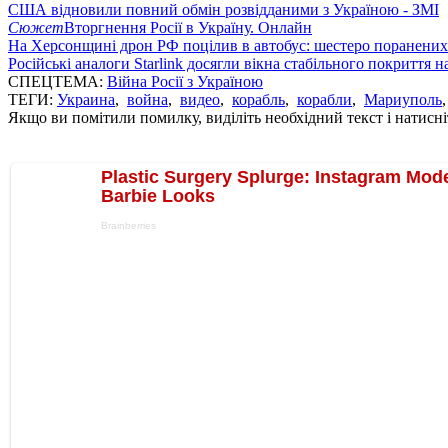
США відновили повний обмін розвідданими з Україною - ЗМІ
Сюжет
Вторгнення Росії в Україну. Онлайн
На Херсонщині дрон РФ поцілив в автобус: шестеро поранених
Російські аналоги Starlink досягли вікна стабільного покриття 
СПЕЦТЕМА:
Війна Росії з Україною
ТЕГИ:
Украина
,
война
,
видео
,
корабль
,
корабли
,
Мариуполь
Якщо ви помітили помилку, виділіть необхідний текст і натисніт