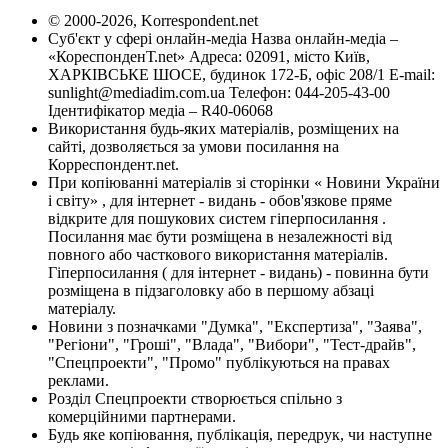
© 2000-2026, Korrespondent.net
Суб'єкт у сфері онлайн-медіа Назва онлайн-медіа –
«КореспонденТ.net» Адреса: 02091, місто Київ,
ХАРКІВСЬКЕ ШОСЕ, будинок 172-Б, офіс 208/1 E-mail:
sunlight@mediadim.com.ua
Телефон: 044-205-43-00
Ідентифікатор медіа – R40-06068
Використання будь-яких матеріалів, розміщених на
сайті, дозволяється за умови посилання на
Корреспондент.net.
При копіюванні матеріалів зі сторінки « Новини України
і світу» , для інтернет - видань - обов'язкове пряме
відкрите для пошукових систем гіперпосилання .
Посилання має бути розміщена в незалежності від
повного або часткового використання матеріалів.
Гіперпосилання ( для інтернет - видань) - повинна бути
розміщена в підзаголовку або в першому абзаці
матеріалу.
Новини з позначками "Думка", "Експертиза", "Заява",
"Регіони", "Гроші", "Влада", "Вибори", "Тест-драйв",
"Спецпроекти", "Промо" публікуються на правах
реклами.
Розділ Спецпроекти створюється спільно з
комерційними партнерами.
Будь яке копіювання, публікація, передрук, чи наступне