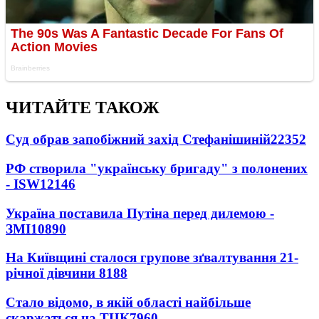
ЧИТАЙТЕ ТАКОЖ
Суд обрав запобіжний захід Стефанішиній
22352
РФ створила "українську бригаду" з полонених
- ISW
12146
Україна поставила Путіна перед дилемою -
ЗМІ
10890
На Київщині сталося групове зґвалтування 21-
річної дівчини
8188
Стало відомо, в якій області найбільше
скаржаться на ТЦК
7960