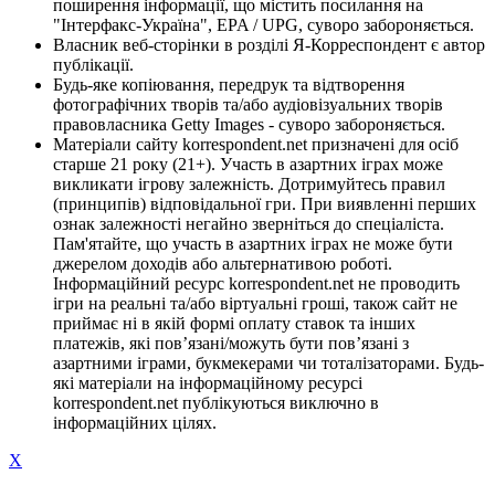
поширення інформації, що містить посилання на
"Інтерфакс-Україна", EPA / UPG, суворо забороняється.
Власник веб-сторінки в розділі Я-Корреспондент є автор
публікації.
Будь-яке копіювання, передрук та відтворення
фотографічних творів та/або аудіовізуальних творів
правовласника Getty Images - суворо забороняється.
Матеріали сайту korrespondent.net призначені для осіб
старше 21 року (21+). Участь в азартних іграх може
викликати ігрову залежність. Дотримуйтесь правил
(принципів) відповідальної гри. При виявленні перших
ознак залежності негайно зверніться до спеціаліста.
Пам'ятайте, що участь в азартних іграх не може бути
джерелом доходів або альтернативою роботі.
Інформаційний ресурс korrespondent.net не проводить
ігри на реальні та/або віртуальні гроші, також сайт не
приймає ні в якій формі оплату ставок та інших
платежів, які пов’язані/можуть бути пов’язані з
азартними іграми, букмекерами чи тоталізаторами. Будь-
які матеріали на інформаційному ресурсі
korrespondent.net публікуються виключно в
інформаційних цілях.
X