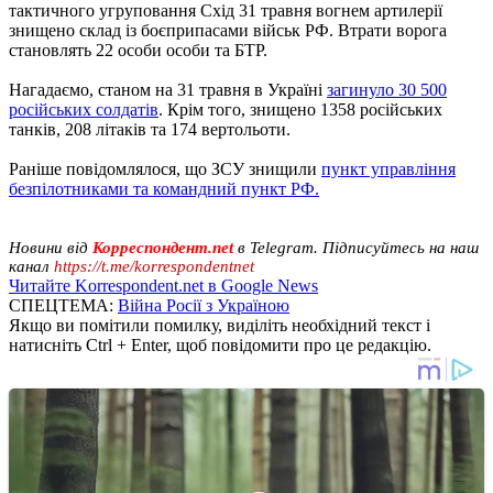
тактичного угруповання Схід 31 травня вогнем артилерії
знищено склад із боєприпасами військ РФ. Втрати ворога
становлять 22 особи особи та БТР.
Нагадаємо, станом на 31 травня в Україні
загинуло 30 500
російських солдатів
. Крім того, знищено 1358 російських
танків, 208 літаків та 174 вертольоти.
Раніше повідомлялося, що ЗСУ знищили
пункт управління
безпілотниками та командний пункт РФ.
Новини від
Корреспондент.net
в Telegram. Підписуйтесь на наш
канал
https://t.me/korrespondentnet
Читайте Korrespondent.net в Google News
СПЕЦТЕМА:
Війна Росії з Україною
Якщо ви помітили помилку, виділіть необхідний текст і
натисніть Ctrl + Enter, щоб повідомити про це редакцію.