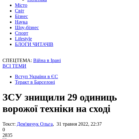
Місто
Світ
Бізнес
Наука
Шоу-бізнес
Спорт
Lifestyle
БЛОГИ ЧИТАЧІВ
СПЕЦТЕМА:
Війна в Ірані
ВСІ ТЕМИ
Вступ України в ЄС
Теракт в Барселоні
ЗСУ знищили 29 одиниць
ворожої техніки на сході
Текст:
Дем'янчук Ольга
, 31 травня 2022, 22:37
0
2835