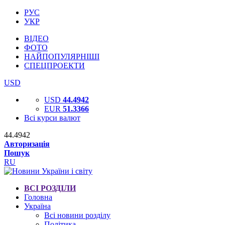
РУС
УКР
ВІДЕО
ФОТО
НАЙПОПУЛЯРНІШІ
СПЕЦПРОЕКТИ
USD
USD
44.4942
EUR
51.3366
Всі курси валют
44.4942
Авторизація
Пошук
RU
ВСІ РОЗДІЛИ
Головна
Україна
Всі новини розділу
Політика