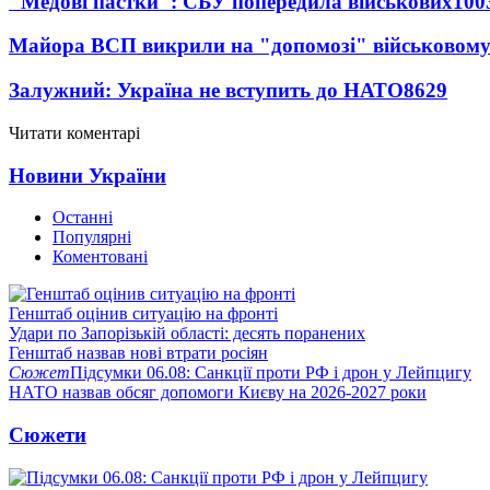
"Медові пастки": СБУ попередила військових
100
Майора ВСП викрили на "допомозі" військовому
Залужний: Україна не вступить до НАТО
8629
Читати коментарі
Новини України
Останні
Популярні
Коментовані
Генштаб оцінив ситуацію на фронті
Удари по Запорізькій області: десять поранених
Генштаб назвав нові втрати росіян
Сюжет
Підсумки 06.08: Санкції проти РФ і дрон у Лейпцигу
НАТО назвав обсяг допомоги Києву на 2026-2027 роки
Сюжети