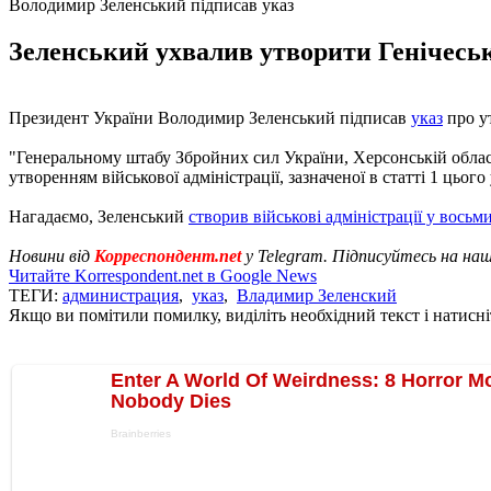
Володимир Зеленський підписав указ
Зеленський ухвалив утворити Генічеськ
Президент України Володимир Зеленський підписав
указ
про ут
"Генеральному штабу Збройних сил України, Херсонській обласн
утворенням військової адміністрації, зазначеної в статті 1 цьог
Нагадаємо, Зеленський
створив військові адміністрації у восьм
Новини від
Корреспондент.net
у Telegram. Підписуйтесь на на
Читайте Korrespondent.net в Google News
ТЕГИ:
администрация
,
указ
,
Владимир Зеленский
Якщо ви помітили помилку, виділіть необхідний текст і натисніт