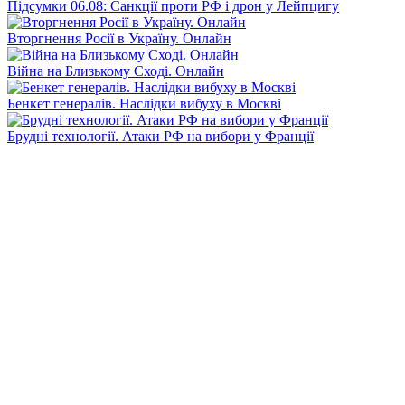
Підсумки 06.08: Санкції проти РФ і дрон у Лейпцигу
Вторгнення Росії в Україну. Онлайн
Війна на Близькому Сході. Онлайн
Бенкет генералів. Наслідки вибуху в Москві
Брудні технології. Атаки РФ на вибори у Франції