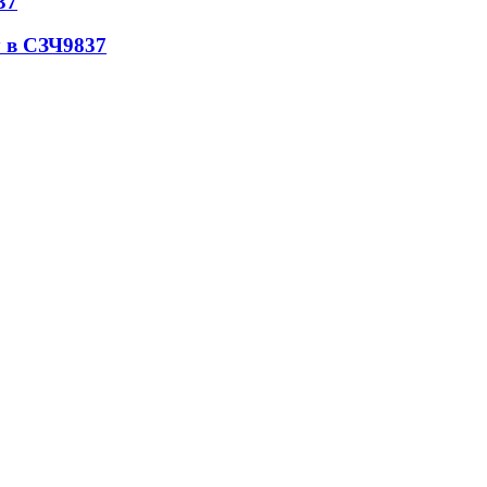
37
 в СЗЧ
9837