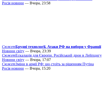
Росія новини
— Вчора, 23:58
Сюжет
Брудні технології. Атаки РФ на вибори у Франції
Новини світу
— Вчора, 23:39
Сюжет
Ескалація для Європи. Російський дрон в Лейпцигу
Новини світу
— Вчора, 17:07
Сюжет
Зміни в армії РФ: що стоїть за рішенням Путіна
Росія новини
— Вчора, 15:20