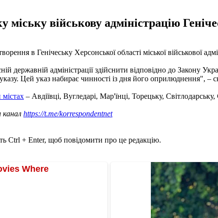
у міську військову адміністрацію Геніче
ворення в Генічеську Херсонської області міської військової адмі
ій державній адміністрації здійснити відповідно до Закону Укра
о указу. Цей указ набирає чинності із дня його оприлюднення", – с
и містах
– Авдіївці, Вугледарі, Мар'їнці, Торецьку, Світлодарську
ш канал
https://t.me/korrespondentnet
ь Ctrl + Enter, щоб повідомити про це редакцію.