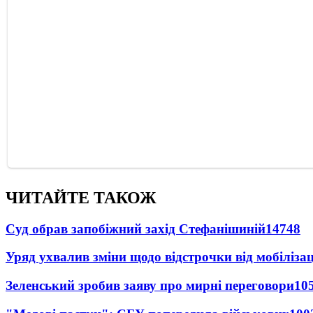
ЧИТАЙТЕ ТАКОЖ
Суд обрав запобіжний захід Стефанішиній
14748
Уряд ухвалив зміни щодо відстрочки від мобілізац
Зеленський зробив заяву про мирні переговори
10