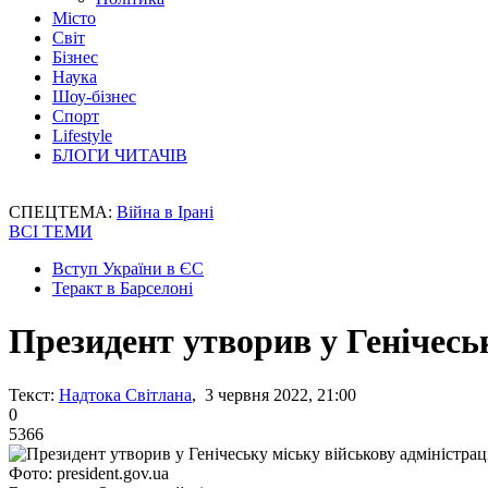
Місто
Світ
Бізнес
Наука
Шоу-бізнес
Спорт
Lifestyle
БЛОГИ ЧИТАЧІВ
СПЕЦТЕМА:
Війна в Ірані
ВСІ ТЕМИ
Вступ України в ЄС
Теракт в Барселоні
Президент утворив у Генічесь
Текст:
Надтока Світлана
, 3 червня 2022, 21:00
0
5366
Фото: president.gov.ua