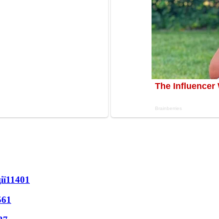
ії
11401
561