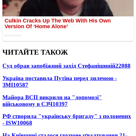
ЧИТАЙТЕ ТАКОЖ
Суд обрав запобіжний захід Стефанішиній
22088
Україна поставила Путіна перед дилемою -
ЗМІ
10587
Майора ВСП викрили на "допомозі"
військовому в СЗЧ
10397
РФ створила "українську бригаду" з полонених
- ISW
10068
На Київщині сталося групове зґвалтування 21-