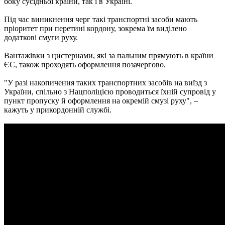
боку сусідньої країни, так і в Україні.
Під час виникнення черг такі транспортні засоби мають
пріоритет при перетині кордону, зокрема їм виділено
додаткові смуги руху.
Вантажівки з цистернами, які за пальним прямують в країни
ЄС, також проходять оформлення позачергово.
"У разі накопичення таких транспортних засобів на виїзд з
України, спільно з Нацполіцією проводиться їхній супровід у
пункт пропуску й оформлення на окремій смузі руху", –
кажуть у прикордонній службі.