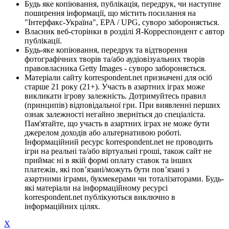
Будь яке копіювання, публікація, передрук, чи наступне
поширення інформації, що містить посилання на
"Інтерфакс-Україна", EPA / UPG, суворо забороняється.
Власник веб-сторінки в розділі Я-Корреспондент є автор
публікації.
Будь-яке копіювання, передрук та відтворення
фотографічних творів та/або аудіовізуальних творів
правовласника Getty Images - суворо забороняється.
Матеріали сайту korrespondent.net призначені для осіб
старше 21 року (21+). Участь в азартних іграх може
викликати ігрову залежність. Дотримуйтесь правил
(принципів) відповідальної гри. При виявленні перших
ознак залежності негайно зверніться до спеціаліста.
Пам'ятайте, що участь в азартних іграх не може бути
джерелом доходів або альтернативою роботі.
Інформаційний ресурс korrespondent.net не проводить
ігри на реальні та/або віртуальні гроші, також сайт не
приймає ні в якій формі оплату ставок та інших
платежів, які пов’язані/можуть бути пов’язані з
азартними іграми, букмекерами чи тоталізаторами. Будь-
які матеріали на інформаційному ресурсі
korrespondent.net публікуються виключно в
інформаційних цілях.
X