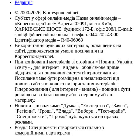
Редакція
© 2000-2026, Korrespondent.net
Суб'єкт у сфері онлайн-медіа Назва онлайн-медіа –
«КореспонденТ.net» Адреса: 02091, місто Київ,
ХАРКІВСЬКЕ ШОСЕ, будинок 172-Б, офіс 208/1 E-mail:
sunlight@mediadim.com.ua
Телефон: 044-205-43-00
Ідентифікатор медіа – R40-06068
Використання будь-яких матеріалів, розміщених на
сайті, дозволяється за умови посилання на
Корреспондент.net.
При копіюванні матеріалів зі сторінки « Новини України
і світу» , для інтернет - видань - обов'язкове пряме
відкрите для пошукових систем гіперпосилання .
Посилання має бути розміщена в незалежності від
повного або часткового використання матеріалів.
Гіперпосилання ( для інтернет - видань) - повинна бути
розміщена в підзаголовку або в першому абзаці
матеріалу.
Новини з позначками "Думка", "Експертиза", "Заява",
"Регіони", "Гроші", "Влада", "Вибори", "Тест-драйв",
"Спецпроекти", "Промо" публікуються на правах
реклами.
Розділ Спецпроекти створюється спільно з
комерційними партнерами.