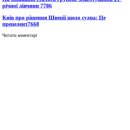
річної дівчини
7786
Київ про рішення Швеції щодо судна: Це
прецедент
7668
Читати коментарі