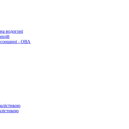
 на водогоні
анцій
рсонщині - ОВА
балістикою