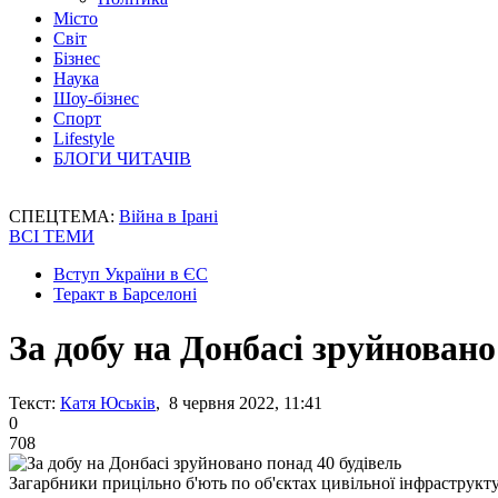
Місто
Світ
Бізнес
Наука
Шоу-бізнес
Спорт
Lifestyle
БЛОГИ ЧИТАЧІВ
СПЕЦТЕМА:
Війна в Ірані
ВСІ ТЕМИ
Вступ України в ЄС
Теракт в Барселоні
За добу на Донбасі зруйновано
Текст:
Катя Юськів
, 8 червня 2022, 11:41
0
708
Загарбники прицільно б'ють по об'єктах цивільної інфраструкт