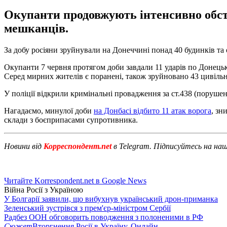
Окупанти продовжують інтенсивно обс
мешканців.
За добу росіяни зруйнували на Донеччині понад 40 будинків та 
Окупанти 7 червня протягом доби завдали 11 ударів по Донецькі
Серед мирних жителів є поранені, також зруйновано 43 цивільн
У поліції відкрили кримінальні провадження за ст.438 (порушен
Нагадаємо, минулої доби
на Донбасі відбито 11 атак ворога
, зн
склади з боєприпасами супротивника.
Новини від
Корреспондент.net
в Telegram. Підписуйтесь на на
Читайте Korrespondent.net в Google News
Війна Росії з Україною
У Болгарії заявили, що вибухнув український дрон-приманка
Зеленський зустрівся з прем'єр-міністром Сербії
Радбез ООН обговорить поводження з полоненими в РФ
Сюжет
Вторгнення Росії в Україну. Онлайн