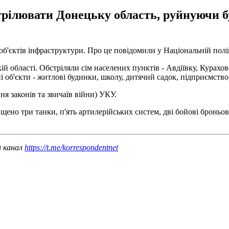
трілювати Донецьку область, руйнуючи 
об'єктів інфраструктури. Про це повідомили у Національній поліц
й області. Обстріляли сім населених пунктів - Авдіївку, Курахо
і об'єкти - житлові будинки, школу, дитячий садок, підприємств
ня законів та звичаїв війни) УКУ.
ищено три танки, п'ять артилерійських систем, дві бойові броньо
ш канал
https://t.me/korrespondentnet