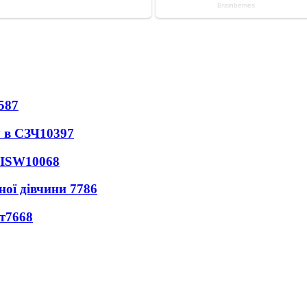
587
 в СЗЧ
10397
 ISW
10068
ної дівчини
7786
т
7668