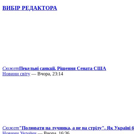
ВИБІР РЕДАКТОРА
Сюжет
Пекельні санкції. Рішення Сената США
Новини світу
— Вчора, 23:14
Сюжет
"Полювати на лучника, а не на стрілу". Як Україні 
Новини України
— Вчора, 16:36