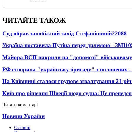
ЧИТАЙТЕ ТАКОЖ
Суд обрав запобіжний захід Стефанішиній
22088
Україна поставила Путіна перед дилемою - ЗМІ
10
Майора ВСП викрили на "допомозі" військовому
РФ створила "українську бригаду" з полонених -
На Київщині сталося групове зґвалтування 21-річ
Київ про рішення Швеції щодо судна: Це прецеден
Читати коментарі
Новини України
Останні