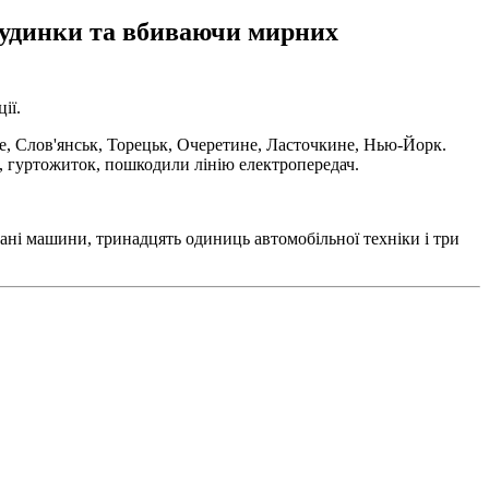
будинки та вбиваючи мирних
ії.
ве, Слов'янськ, Торецьк, Очеретине, Ласточкине, Нью-Йорк.
о, гуртожиток, пошкодили лінію електропередач.
вані машини, тринадцять одиниць автомобільної техніки і три