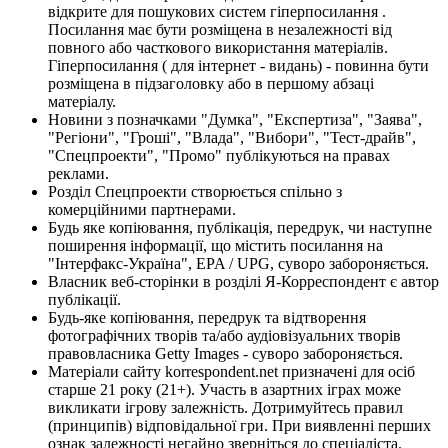
відкрите для пошукових систем гіперпосилання .
Посилання має бути розміщена в незалежності від
повного або часткового використання матеріалів.
Гіперпосилання ( для інтернет - видань) - повинна бути
розміщена в підзаголовку або в першому абзаці
матеріалу.
Новини з позначками "Думка", "Експертиза", "Заява",
"Регіони", "Гроші", "Влада", "Вибори", "Тест-драйв",
"Спецпроекти", "Промо" публікуються на правах
реклами.
Розділ Спецпроекти створюється спільно з
комерційними партнерами.
Будь яке копіювання, публікація, передрук, чи наступне
поширення інформації, що містить посилання на
"Інтерфакс-Україна", EPA / UPG, суворо забороняється.
Власник веб-сторінки в розділі Я-Корреспондент є автор
публікації.
Будь-яке копіювання, передрук та відтворення
фотографічних творів та/або аудіовізуальних творів
правовласника Getty Images - суворо забороняється.
Матеріали сайту korrespondent.net призначені для осіб
старше 21 року (21+). Участь в азартних іграх може
викликати ігрову залежність. Дотримуйтесь правил
(принципів) відповідальної гри. При виявленні перших
ознак залежності негайно зверніться до спеціаліста.