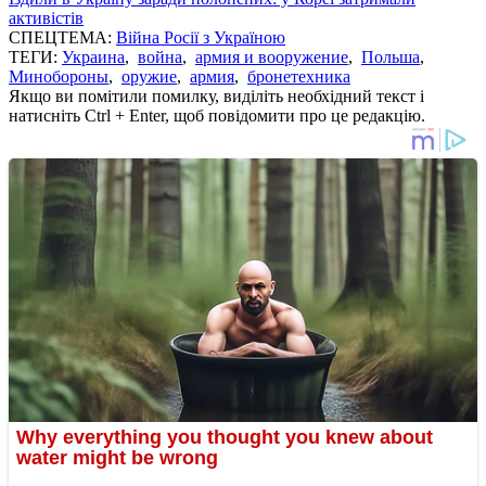
активістів
СПЕЦТЕМА:
Війна Росії з Україною
ТЕГИ:
Украина
,
война
,
армия и вооружение
,
Польша
,
Минобороны
,
оружие
,
армия
,
бронетехника
Якщо ви помітили помилку, виділіть необхідний текст і
натисніть Ctrl + Enter, щоб повідомити про це редакцію.