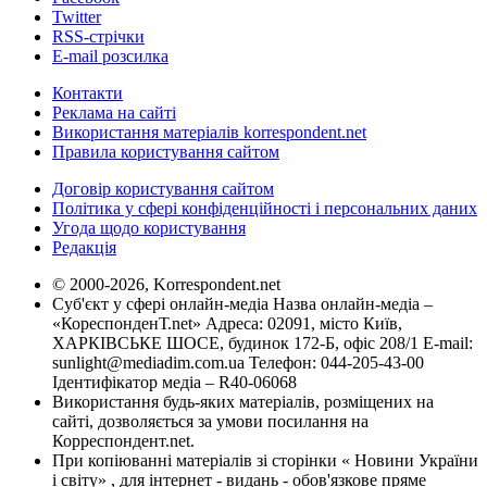
Twitter
RSS-стрічки
E-mail розсилка
Контакти
Реклама на сайті
Використання матеріалів korrespondent.net
Правила користування сайтом
Договір користування сайтом
Політика у сфері конфіденційності і персональних даних
Угода щодо користування
Редакція
© 2000-2026, Korrespondent.net
Суб'єкт у сфері онлайн-медіа Назва онлайн-медіа –
«КореспонденТ.net» Адреса: 02091, місто Київ,
ХАРКІВСЬКЕ ШОСЕ, будинок 172-Б, офіс 208/1 E-mail:
sunlight@mediadim.com.ua
Телефон: 044-205-43-00
Ідентифікатор медіа – R40-06068
Використання будь-яких матеріалів, розміщених на
сайті, дозволяється за умови посилання на
Корреспондент.net.
При копіюванні матеріалів зі сторінки « Новини України
і світу» , для інтернет - видань - обов'язкове пряме