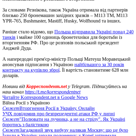
За словами Резнікова, також Україна отримала від партнерів
близько 250 бронемашин західних зразків – М113 ТМ, М113
YPR-765, Bushmaster, Mastiff, Husky, Wolfhound та інших.
Раніше стало відомо, що
Польща відправила Україні понад 240
танків
і майже 100 одиниць бронетехніки для боротьби із
вторгненням РФ. Про це розповів польський президент
Анджей Дуда.
А напередодні прем'єр-міністр Польщі Матеуш Моравецький
анонсував підписання з Україною
найбільшого за 30 років
контракту на купівлю зброї
. Її вартість становитиме 628 млн
доларів.
Новини від
Корреспондент.net
у Telegram. Підписуйтесь на
наш канал
https://t.me/korrespondentnet
Читайте Korrespondent.net в Google News
Війна Росії з Україною
Сюжет
Вторгнення Росії в Україну. Онлайн
УЧХ повідомив про безпрецедентні атаки РФ у липні
Сюжет
"Полювати на лучника, а не на стрілу". Як Україні
боротись з балістикою
Сюжет
Загадковий звук вибуху налякав Москву: що це було
Їздили в Україну заради полонених: у Кореї затримали