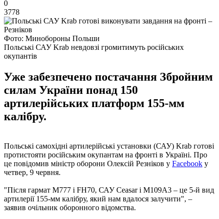
0
3778
Фото: Минобороны Польши
Польські САУ Krab невдовзі громитимуть російських
окупантів
Уже забезпечено постачання Збройним
силам України понад 150
артилерійських платформ 155-мм
калібру.
Польські самохідні артилерійські установки (САУ) Krab готові
протистояти російським окупантам на фронті в Україні. Про
це повідомив міністр оборони Олексій Резніков у
Facebook
у
четвер, 9 червня.
"Після гармат М777 і FH70, САУ Ceasar і М109А3 – ​​це 5-й вид
артилерії 155-мм калібру, який нам вдалося залучити", –
заявив очільник оборонного відомства.