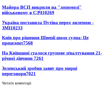
Майора ВСП викрили на "допомозі"
військовому в СЗЧ
10269
Україна поставила Путіна перед дилемою -
ЗМІ
10233
Київ про рішення Швеції щодо судна: Це
прецедент
7568
На Київщині сталося групове зґвалтування 21-
річної дівчини
7261
Зеленський зробив заяву про мирні
переговори
7021
Читати коментарі