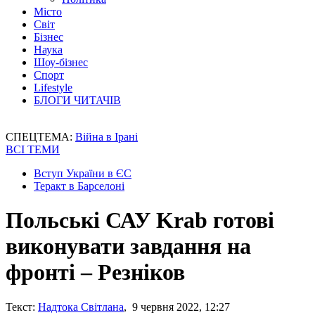
Місто
Світ
Бізнес
Наука
Шоу-бізнес
Спорт
Lifestyle
БЛОГИ ЧИТАЧІВ
СПЕЦТЕМА:
Війна в Ірані
ВСІ ТЕМИ
Вступ України в ЄС
Теракт в Барселоні
Польські САУ Krab готові
виконувати завдання на
фронті – Резніков
Текст:
Надтока Світлана
, 9 червня 2022, 12:27