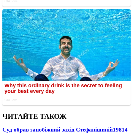
ЧИТАЙТЕ ТАКОЖ
Суд обрав запобіжний захід Стефанішиній
19814