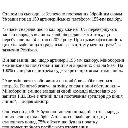
Станом на сьогодні забезпечено постачання Збройним силам
України понад 150 артилерійських платформ 155-мм калібру.
"Запаси снарядів цього калібру вже на 10% перевершують
запаси снарядів великих калібрів радянського типу, що
перебували на 24 лютого 2022 року. При цьому ефективність
цих снарядів вища за радянські зразки, тому менша трата", –
зазначив Резніков.
Він запевнив, що, щодо артилерії 155 мм калібру, Міноборони
вже виконало початковий запит від Збройних сил на 90%. На
100% ця первісна потреба буде закрита протягом тижня-двох.
"Але змінюються обставини на полі бою – збільшується
потреба. Генштаб реагує на зміну оперативної обстановки –
Міноборони змінює завдання своїй команді відповідно до
запитів ГШ. Вже є чіткий план постачання артилерії до кінця
липня", – додав міністр.
Одночасно до ЗСУ було поставлено понад півсотні знарядь
інших великих калібрів. А також снарядів до них, що
становлять понад 75% обсягу, що був на початку
повномасштабного російського вторгнення.