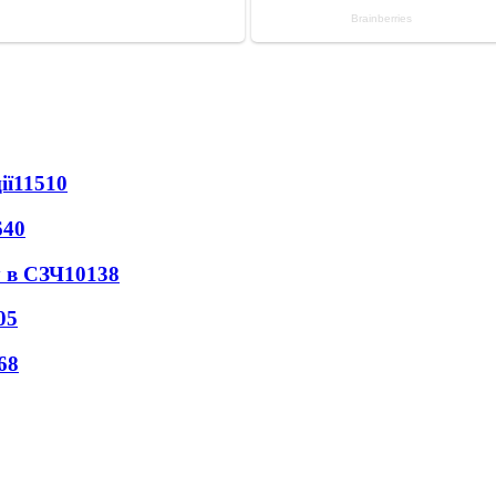
ії
11510
640
 в СЗЧ
10138
05
68