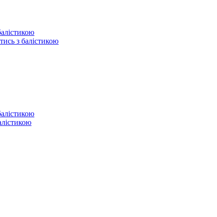
отись з балістикою
балістикою