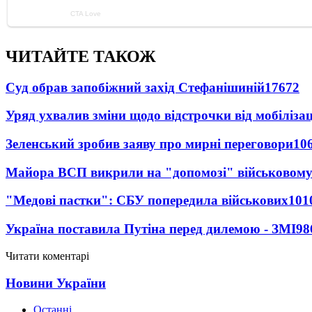
ЧИТАЙТЕ ТАКОЖ
Суд обрав запобіжний захід Стефанішиній
17672
Уряд ухвалив зміни щодо відстрочки від мобілізац
Зеленський зробив заяву про мирні переговори
10
Майора ВСП викрили на "допомозі" військовому
"Медові пастки": СБУ попередила військових
101
Україна поставила Путіна перед дилемою - ЗМІ
98
Читати коментарі
Новини України
Останні