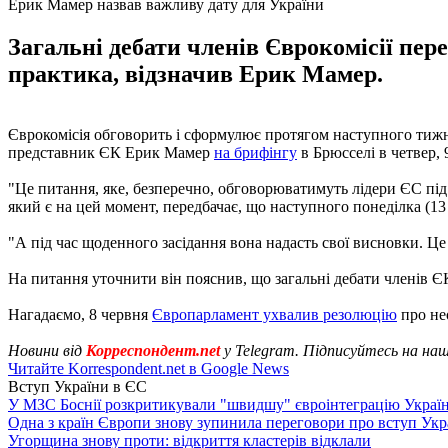
Ерик Мамер назвав важливу дату для України
Загальні дебати членів Єврокомісії пе
практика, відзначив Ерик Мамер.
Єврокомісія обговорить і сформулює протягом наступного тижня
представник ЄК Ерик Мамер
на брифінгу
в Брюсселі в четвер, 
"Це питання, яке, безперечно, обговорюватимуть лідери ЄС під 
який є на цей момент, передбачає, що наступного понеділка (13
"А під час щоденного засідання вона надасть свої висновки. Це
На питання уточнити він пояснив, що загальні дебати членів 
Нагадаємо, 8 червня
Європарламент ухвалив резолюцію
про нео
Новини від
Корреспондент.net
у Telegram. Підписуйтесь на на
Читайте Korrespondent.net в Google News
Вступ України в ЄС
У МЗС Боснії розкритикували "швидшу" євроінтеграцію Украї
Одна з країн Європи знову зупинила переговори про вступ Укр
Угорщина знову проти: відкриття кластерів відклали