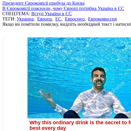
Президент Єврокомісії прибула до Києва
В Єврокомісії пояснили, чому Європі потрібна Україна в ЄС
СПЕЦТЕМА:
Вступ України в ЄС
ТЕГИ:
Украина
,
Европа
,
ЕС
,
Евросоюз
,
Еврокомиссия
Якщо ви помітили помилку, виділіть необхідний текст і натисніт