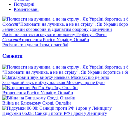
Популярні
Коментовані
Сюжет
"Полювати на лучника, а не на стрілу". Як Україні бор
Зеленський обговорив із Драпатим оборону Донеччини
Росія почала застосовувати оновлену Герберу - Флеш
Сюжет
Вторгнення Росії в Україну. Онлайн
Росіяни атакували Ізюм, є загиблі
Сюжети
"Полювати на лучника, а не на стрілу". Як Україні боротись з 
Загадковий звук вибуху налякав Москву: що це було
Вторгнення Росії в Україну. Онлайн
Війна на Близькому Сході. Онлайн
Підсумки 06.08: Санкції проти РФ і дрон у Лейпцигу