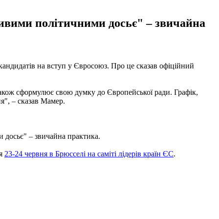
ливими політичними досьє" – звичайна
кандидатів на вступ у Євросоюз. Про це сказав офіційний
 також сформулює свою думку до Європейської ради. Графік,
ня", – сказав Мамер.
.
 досьє" – звичайна практика.
ся
23-24 червня в Брюсселі на саміті лідерів країн ЄС
.