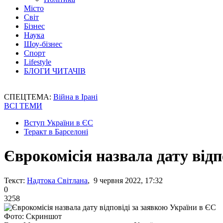
Місто
Світ
Бізнес
Наука
Шоу-бізнес
Спорт
Lifestyle
БЛОГИ ЧИТАЧІВ
СПЕЦТЕМА:
Війна в Ірані
ВСІ ТЕМИ
Вступ України в ЄС
Теракт в Барселоні
Єврокомісія назвала дату відп
Текст:
Надтока Світлана
, 9 червня 2022, 17:32
0
3258
Фото: Скриншот