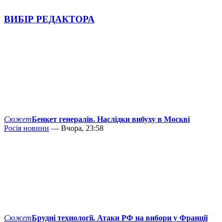
ВИБІР РЕДАКТОРА
Сюжет
Бенкет генералів. Наслідки вибуху в Москві
Росія новини
— Вчора, 23:58
Сюжет
Брудні технології. Атаки РФ на вибори у Франції