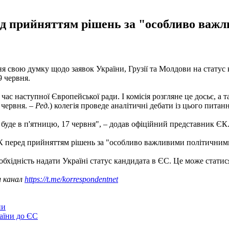
ред прийняттям рішень за "особливо важ
 свою думку щодо заявок України, Грузії та Молдови на статус 
9 червня.
час наступної Європейської ради. І комісія розгляне це досьє, а
 червня. –
Ред.
) колегія проведе аналітичні дебати із цього питан
 буде в п'ятницю, 17 червня", – додав офіційний представник ЄК
ЄК перед прийняттям рішень за "особливо важливими політичними
бхідність надати Україні статус кандидата в ЄС. Це може стати
ш канал
https://t.me/korrespondentnet
ни
аїни до ЄС