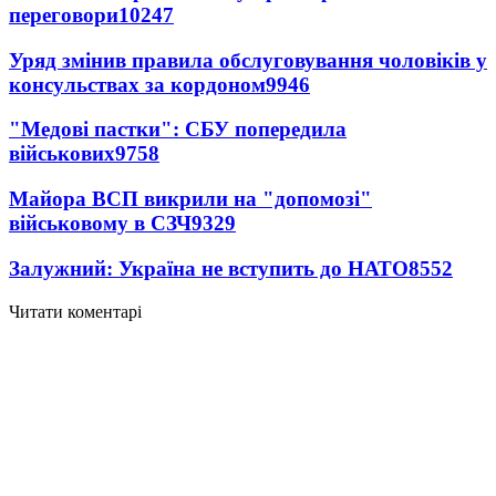
переговори
10247
Уряд змінив правила обслуговування чоловіків у
консульствах за кордоном
9946
"Медові пастки": СБУ попередила
військових
9758
Майора ВСП викрили на "допомозі"
військовому в СЗЧ
9329
Залужний: Україна не вступить до НАТО
8552
Читати коментарі