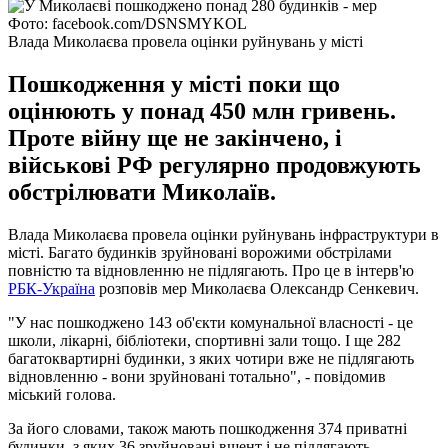
Фото: facebook.com/DSNSMYKOL
Влада Миколаєва провела оцінки руйнувань у місті
Пошкодження у місті поки що
оцінюють у понад 450 млн гривень.
Проте війну ще не закінчено, і
військові РФ регулярно продовжують
обстрілювати Миколаїв.
Влада Миколаєва провела оцінки руйнувань інфраструктури в
місті. Багато будинків зруйновані ворожими обстрілами
повністю та відновленню не підлягають. Про це в інтерв'ю
РБК-Україна
розповів мер Миколаєва Олександр Сенкевич.
"У нас пошкоджено 143 об'єкти комунальної власності - це
школи, лікарні, бібліотеки, спортивні зали тощо. І ще 282
багатоквартирні будинки, з яких чотири вже не підлягають
відновленню - вони зруйновані тотально", - повідомив
міський голова.
За його словами, також мають пошкодження 374 приватні
будинки, з яких 36 зруйновані вщент і не підлягають