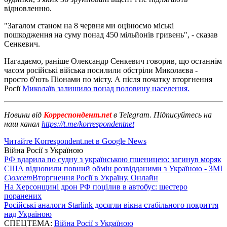
відновленню.
"Загалом станом на 8 червня ми оцінюємо міські
пошкодження на суму понад 450 мільйонів гривень", - сказав
Сенкевич.
Нагадаємо, раніше Олександр Сенкевич говорив, що останнім
часом російські війська посилили обстріли Миколаєва -
просто б'ють Піонами по місту. А після початку вторгнення
Росії
Миколаїв залишило понад половину населення.
Новини від
Корреспондент.net
в Telegram. Підписуйтесь на
наш канал
https://t.me/korrespondentnet
Читайте Korrespondent.net в Google News
Війна Росії з Україною
РФ вдарила по судну з українською пшеницею: загинув моряк
США відновили повний обмін розвідданими з Україною - ЗМІ
Сюжет
Вторгнення Росії в Україну. Онлайн
На Херсонщині дрон РФ поцілив в автобус: шестеро
поранених
Російські аналоги Starlink досягли вікна стабільного покриття
над Україною
СПЕЦТЕМА:
Війна Росії з Україною