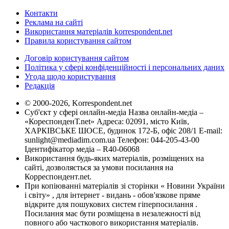
Контакти
Реклама на сайті
Використання матеріалів korrespondent.net
Правила користування сайтом
Договір користування сайтом
Політика у сфері конфіденційності і персональних даних
Угода щодо користування
Редакція
© 2000-2026, Korrespondent.net
Суб'єкт у сфері онлайн-медіа Назва онлайн-медіа –
«КореспонденТ.net» Адреса: 02091, місто Київ,
ХАРКІВСЬКЕ ШОСЕ, будинок 172-Б, офіс 208/1 E-mail:
sunlight@mediadim.com.ua
Телефон: 044-205-43-00
Ідентифікатор медіа – R40-06068
Використання будь-яких матеріалів, розміщених на
сайті, дозволяється за умови посилання на
Корреспондент.net.
При копіюванні матеріалів зі сторінки « Новини України
і світу» , для інтернет - видань - обов'язкове пряме
відкрите для пошукових систем гіперпосилання .
Посилання має бути розміщена в незалежності від
повного або часткового використання матеріалів.