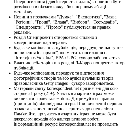
Гіперпосилання ( для інтернет - видань) - повинна бути
розміщена в підзаголовку або в першому абзаці
матеріалу.
Новини з позначками "Думка", "Експертиза", "Заява",
"Регіони", "Гроші", "Влада", "Вибори", "Тест-драйв",
"Спецпроекти", "Промо" публікуються на правах
реклами.
Розділ Спецпроекти створюється спільно з
комерційними партнерами.
Будь яке копіювання, публікація, передрук, чи наступне
поширення інформації, що містить посилання на
"Інтерфакс-Україна", EPA / UPG, суворо забороняється.
Власник веб-сторінки в розділі Я-Корреспондент є автор
публікації.
Будь-яке копіювання, передрук та відтворення
фотографічних творів та/або аудіовізуальних творів
правовласника Getty Images - суворо забороняється.
Матеріали сайту korrespondent.net призначені для осіб
старше 21 року (21+). Участь в азартних іграх може
викликати ігрову залежність. Дотримуйтесь правил
(принципів) відповідальної гри. При виявленні перших
ознак залежності негайно зверніться до спеціаліста.
Пам'ятайте, що участь в азартних іграх не може бути
джерелом доходів або альтернативою роботі.
Інформаційний ресурс korrespondent.net не проводить