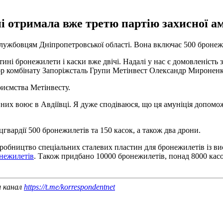
 отримала вже третю партію захисної ам
лужбовцям Дніпропетровської області. Вона включає 500 бронежи
ині бронежилети і каски вже двічі. Надалі у нас є домовленість 
ор комбінату Запоріжсталь Групи Метінвест Олександр Мироненк
иємства Метінвесту.
з них воює в Авдіївці. Я дуже сподіваюся, що ця амуніція допо
гвардії 500 бронежилетів та 150 касок, а також два дрони.
иробництво спеціальних сталевих пластин для бронежилетів із ви
онежилетів
. Також придбано 10000 бронежилетів, понад 8000 касок
ш канал
https://t.me/korrespondentnet