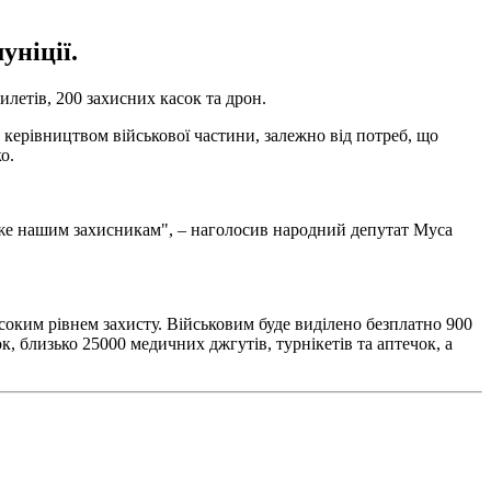
уніції.
летів, 200 захисних касок та дрон.
з керівництвом військової частини, залежно від потреб, що
о.
може нашим захисникам", – наголосив народний депутат Муса
соким рівнем захисту. Військовим буде виділено безплатно 900
, близько 25000 медичних джгутів, турнікетів та аптечок, а