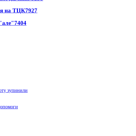
ся на ТЦК
7927
 "але"
7404
оту зупинили
 допомоги