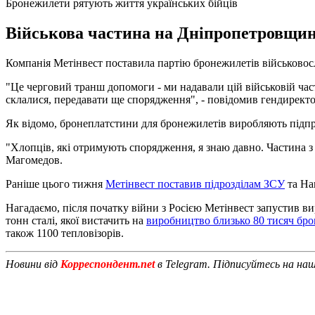
Бронежилети рятують життя українських бійців
Військова частина на Дніпропетровщині
Компанія Метінвест поставила партію бронежилетів військовос
"Це черговий транш допомоги - ми надавали цій військовій част
склалися, передавати ще спорядження", - повідомив гендирект
Як відомо, бронеплатстини для бронежилетів виробляють підпр
"Хлопців, які отримують спорядження, я знаю давно. Частина 
Магомедов.
Раніше цього тижня
Метінвест поставив підрозділам ЗСУ
та Нац
Нагадаємо, після початку війни з Росією Метінвест запустив в
тонн сталі, якої вистачить на
виробництво близько 80 тисяч бр
також 1100 тепловізорів.
Новини від
Корреспондент.net
в Telegram. Підписуйтесь на на