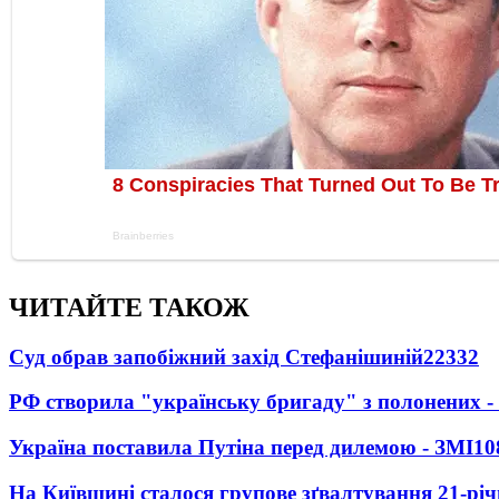
ЧИТАЙТЕ ТАКОЖ
Суд обрав запобіжний захід Стефанішиній
22332
РФ створила "українську бригаду" з полонених -
Україна поставила Путіна перед дилемою - ЗМІ
10
На Київщині сталося групове зґвалтування 21-річ