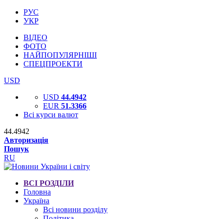
РУС
УКР
ВІДЕО
ФОТО
НАЙПОПУЛЯРНІШІ
СПЕЦПРОЕКТИ
USD
USD
44.4942
EUR
51.3366
Всі курси валют
44.4942
Авторизація
Пошук
RU
ВСІ РОЗДІЛИ
Головна
Україна
Всі новини розділу
Політика