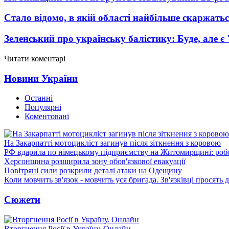
Стало відомо, в якій області найбільше скаржать
Зеленський про українську балістику: Буде, але є
Читати коментарі
Новини України
Останні
Популярні
Коментовані
На Закарпатті мотоцикліст загинув після зіткнення з коровою
РФ вдарила по німецькому підприємству на Житомирщині: роб
Херсонщина розширила зону обов'язкової евакуації
Повітряні сили розкрили деталі атаки на Одещину
Коли мовчить зв'язок - мовчить уся бригада. Зв'язківці просять
Сюжети
Вторгнення Росії в Україну. Онлайн