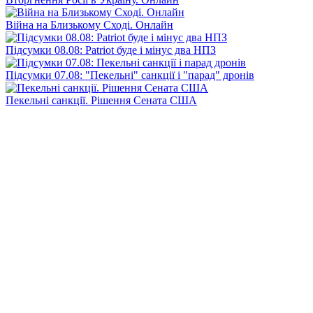
Війна на Близькому Сході. Онлайн
Підсумки 08.08: Patriot буде і мінус два НПЗ
Підсумки 07.08: "Пекельні" санкції і "парад" дронів
Пекельні санкції. Рішення Сената США