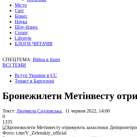
Місто
Світ
Бізнес
Наука
Шоу-бізнес
Спорт
Lifestyle
БЛОГИ ЧИТАЧІВ
СПЕЦТЕМА:
Війна в Ірані
ВСІ ТЕМИ
Вступ України в ЄС
Теракт в Барселоні
Бронежилети Метінвесту отр
Текст:
Людмила Садловська
, 11 червня 2022, 14:00
0
1335
Фото: t.me/V_Zelenskiy_official