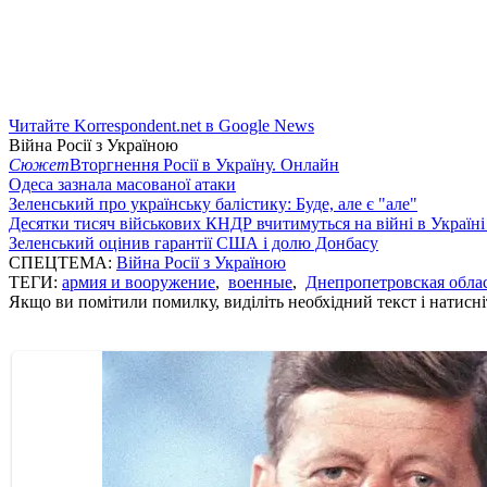
Читайте Korrespondent.net в Google News
Війна Росії з Україною
Сюжет
Вторгнення Росії в Україну. Онлайн
Одеса зазнала масованої атаки
Зеленський про українську балістику: Буде, але є "але"
Десятки тисяч військових КНДР вчитимуться на війні в Україні
Зеленський оцінив гарантії США і долю Донбасу
СПЕЦТЕМА:
Війна Росії з Україною
ТЕГИ:
армия и вооружение
,
военные
,
Днепропетровская обла
Якщо ви помітили помилку, виділіть необхідний текст і натисніт