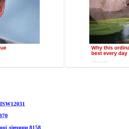
 ISW
12031
870
ної дівчини
8158