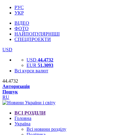
РУС
УКР
ВІДЕО
ФОТО
НАЙПОПУЛЯРНІШІ
СПЕЦПРОЕКТИ
USD
USD
44.4732
EUR
51.3093
Всі курси валют
44.4732
Авторизація
Пошук
RU
ВСІ РОЗДІЛИ
Головна
Україна
Всі новини розділу
Політика