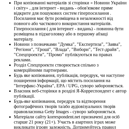
При копіюванні матеріалів зі сторінки « Новини України
і світу» , для інтернет - видань - обов'язкове пряме
відкрите для пошукових систем гіперпосилання .
Посилання має бути розміщена в незалежності від
повного або часткового використання матеріалів.
Гіперпосилання ( для інтернет - видань) - повинна бути
розміщена в підзаголовку або в першому абзаці
матеріалу.
Новини з позначками "Думка", "Експертиза", "Заява",
"Регіони", "Гроші", "Влада", "Вибори", "Тест-драйв",
"Спецпроекти", "Промо" публікуються на правах
реклами.
Розділ Спецпроекти створюється спільно з
комерційними партнерами.
Будь яке копіювання, публікація, передрук, чи наступне
поширення інформації, що містить посилання на
"Інтерфакс-Україна", EPA / UPG, суворо забороняється.
Власник веб-сторінки в розділі Я-Корреспондент є автор
публікації.
Будь-яке копіювання, передрук та відтворення
фотографічних творів та/або аудіовізуальних творів
правовласника Getty Images - суворо забороняється.
Матеріали сайту korrespondent.net призначені для осіб
старше 21 року (21+). Участь в азартних іграх може
викликати ігрову залежність. Дотримуйтесь правил