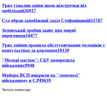
Уряд ухвалив зміни щодо відстрочки від
мобілізації
26917
Суд обрав запобіжний захід Стефанішиній
11787
Зеленський зробив заяву про мирні
переговори
10477
Уряд змінив правила обслуговування чоловіків у
консульствах за кордоном
10139
"Медові пастки": СБУ попередила
військових
9948
Майора ВСП викрили на "допомозі"
військовому в СЗЧ
9639
Читати коментарі