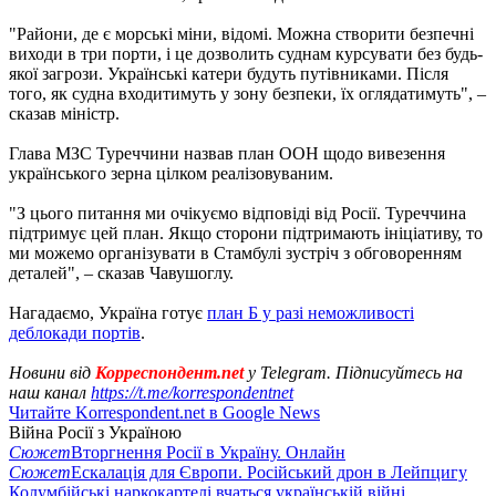
"Райони, де є морські міни, відомі. Можна створити безпечні
виходи в три порти, і це дозволить суднам курсувати без будь-
якої загрози. Українські катери будуть путівниками. Після
того, як судна входитимуть у зону безпеки, їх оглядатимуть", –
сказав міністр.
Глава МЗС Туреччини назвав план ООН щодо вивезення
українського зерна цілком реалізовуваним.
"З цього питання ми очікуємо відповіді від Росії. Туреччина
підтримує цей план. Якщо сторони підтримають ініціативу, то
ми можемо організувати в Стамбулі зустріч з обговоренням
деталей", – сказав Чавушоглу.
Нагадаємо, Україна готує
план Б у разі неможливості
деблокади портів
.
Новини від
Корреспондент.net
у Telegram. Підписуйтесь на
наш канал
https://t.me/korrespondentnet
Читайте Korrespondent.net в Google News
Війна Росії з Україною
Сюжет
Вторгнення Росії в Україну. Онлайн
Сюжет
Ескалація для Європи. Російський дрон в Лейпцигу
Колумбійські наркокартелі вчаться українській війні