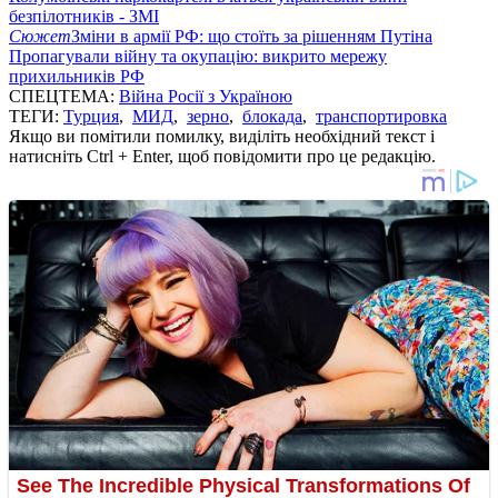
безпілотників - ЗМІ
Сюжет
Зміни в армії РФ: що стоїть за рішенням Путіна
Пропагували війну та окупацію: викрито мережу
прихильників РФ
СПЕЦТЕМА:
Війна Росії з Україною
ТЕГИ:
Турция
,
МИД
,
зерно
,
блокада
,
транспортировка
Якщо ви помітили помилку, виділіть необхідний текст і
натисніть Ctrl + Enter, щоб повідомити про це редакцію.