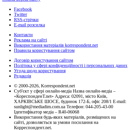
Facebook
Twitter
RSS-стрічки
E-mail розсилка
Контакти
Реклама на сайті
Використання матеріалів korrespondent.net
Правила користування сайтом
Договір користування сайтом
Політика у сфері конфіденційності і персональних даних
Угода щодо користування
Редакція
© 2000-2026, Korrespondent.net
Суб'єкт у сфері онлайн-медіа Назва онлайн-медіа –
«КореспонденТ.net» Адреса: 02091, місто Київ,
ХАРКІВСЬКЕ ШОСЕ, будинок 172-Б, офіс 208/1 E-mail:
sunlight@mediadim.com.ua
Телефон: 044-205-43-00
Ідентифікатор медіа – R40-06068
Використання будь-яких матеріалів, розміщених на
сайті, дозволяється за умови посилання на
Корреспондент.net.