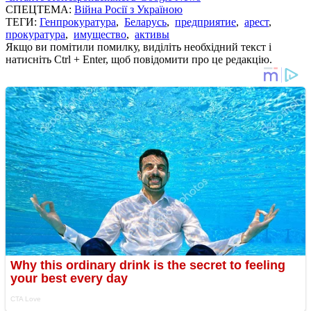
СПЕЦТЕМА:
Війна Росії з Україною
ТЕГИ:
Генпрокуратура
,
Беларусь
,
предприятие
,
арест
,
прокуратура
,
имущество
,
активы
Якщо ви помітили помилку, виділіть необхідний текст і
натисніть Ctrl + Enter, щоб повідомити про це редакцію.