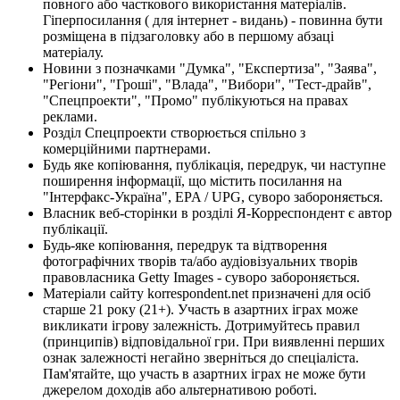
повного або часткового використання матеріалів.
Гіперпосилання ( для інтернет - видань) - повинна бути
розміщена в підзаголовку або в першому абзаці
матеріалу.
Новини з позначками "Думка", "Експертиза", "Заява",
"Регіони", "Гроші", "Влада", "Вибори", "Тест-драйв",
"Спецпроекти", "Промо" публікуються на правах
реклами.
Розділ Спецпроекти створюється спільно з
комерційними партнерами.
Будь яке копіювання, публікація, передрук, чи наступне
поширення інформації, що містить посилання на
"Інтерфакс-Україна", EPA / UPG, суворо забороняється.
Власник веб-сторінки в розділі Я-Корреспондент є автор
публікації.
Будь-яке копіювання, передрук та відтворення
фотографічних творів та/або аудіовізуальних творів
правовласника Getty Images - суворо забороняється.
Матеріали сайту korrespondent.net призначені для осіб
старше 21 року (21+). Участь в азартних іграх може
викликати ігрову залежність. Дотримуйтесь правил
(принципів) відповідальної гри. При виявленні перших
ознак залежності негайно зверніться до спеціаліста.
Пам'ятайте, що участь в азартних іграх не може бути
джерелом доходів або альтернативою роботі.