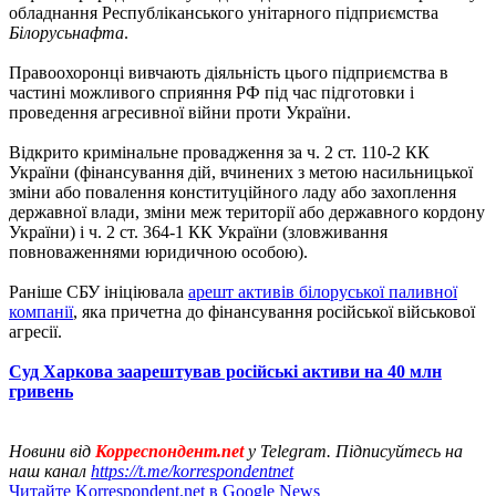
обладнання Республіканського унітарного підприємства
Білорусьнафта
.
Правоохоронці вивчають діяльність цього підприємства в
частині можливого сприяння РФ під час підготовки і
проведення агресивної війни проти України.
Відкрито кримінальне провадження за ч. 2 ст. 110-2 КК
України (фінансування дій, вчинених з метою насильницької
зміни або повалення конституційного ладу або захоплення
державної влади, зміни меж території або державного кордону
України) і ч. 2 ст. 364-1 КК України (зловживання
повноваженнями юридичною особою).
Раніше СБУ ініціювала
арешт активів білоруської паливної
компанії
, яка причетна до фінансування російської військової
агресії.
Суд Харкова заарештував російські активи на 40 млн
гривень
Новини від
Корреспондент.net
у Telegram. Підписуйтесь на
наш канал
https://t.me/korrespondentnet
Читайте Korrespondent.net в Google News