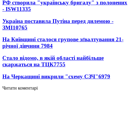
РФ створила "українську бригаду" з полонених
- ISW
11335
Україна поставила Путіна перед дилемою -
ЗМІ
10765
На Київщині сталося групове зґвалтування 21-
річної дівчини
7984
Стало відомо, в якій області найбільше
скаржаться на ТЦК
7755
На Черкащині викрили "схему СЗЧ"
6979
Читати коментарі