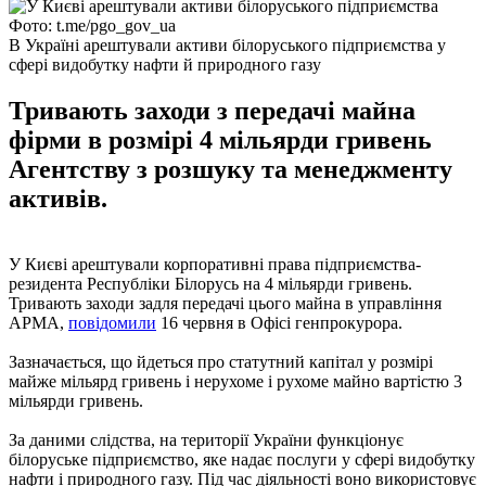
Фото: t.me/pgo_gov_ua
В Україні арештували активи білоруського підприємства у
сфері видобутку нафти й природного газу
Тривають заходи з передачі майна
фірми в розмірі 4 мільярди гривень
Агентству з розшуку та менеджменту
активів.
У Києві арештували корпоративні права підприємства-
резидента Республіки Білорусь на 4 мільярди гривень.
Тривають заходи задля передачі цього майна в управління
АРМА,
повідомили
16 червня в Офісі генпрокурора.
Зазначається, що йдеться про статутний капітал у розмірі
майже мільярд гривень і нерухоме і рухоме майно вартістю 3
мільярди гривень.
За даними слідства, на території України функціонує
білоруське підприємство, яке надає послуги у сфері видобутку
нафти і природного газу. Під час діяльності воно використовує