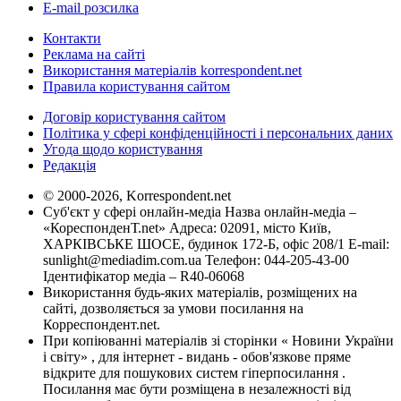
E-mail розсилка
Контакти
Реклама на сайті
Використання матеріалів korrespondent.net
Правила користування сайтом
Договір користування сайтом
Політика у сфері конфіденційності і персональних даних
Угода щодо користування
Редакція
© 2000-2026, Korrespondent.net
Суб'єкт у сфері онлайн-медіа Назва онлайн-медіа –
«КореспонденТ.net» Адреса: 02091, місто Київ,
ХАРКІВСЬКЕ ШОСЕ, будинок 172-Б, офіс 208/1 E-mail:
sunlight@mediadim.com.ua
Телефон: 044-205-43-00
Ідентифікатор медіа – R40-06068
Використання будь-яких матеріалів, розміщених на
сайті, дозволяється за умови посилання на
Корреспондент.net.
При копіюванні матеріалів зі сторінки « Новини України
і світу» , для інтернет - видань - обов'язкове пряме
відкрите для пошукових систем гіперпосилання .
Посилання має бути розміщена в незалежності від