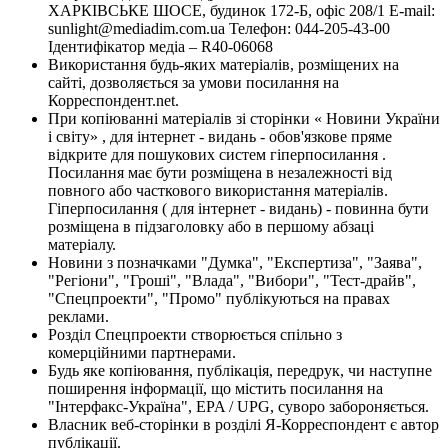
ХАРКІВСЬКЕ ШОСЕ, будинок 172-Б, офіс 208/1 E-mail:
sunlight@mediadim.com.ua
Телефон: 044-205-43-00
Ідентифікатор медіа – R40-06068
Використання будь-яких матеріалів, розміщених на
сайті, дозволяється за умови посилання на
Корреспондент.net.
При копіюванні матеріалів зі сторінки « Новини України
і світу» , для інтернет - видань - обов'язкове пряме
відкрите для пошукових систем гіперпосилання .
Посилання має бути розміщена в незалежності від
повного або часткового використання матеріалів.
Гіперпосилання ( для інтернет - видань) - повинна бути
розміщена в підзаголовку або в першому абзаці
матеріалу.
Новини з позначками "Думка", "Експертиза", "Заява",
"Регіони", "Гроші", "Влада", "Вибори", "Тест-драйв",
"Спецпроекти", "Промо" публікуються на правах
реклами.
Розділ Спецпроекти створюється спільно з
комерційними партнерами.
Будь яке копіювання, публікація, передрук, чи наступне
поширення інформації, що містить посилання на
"Інтерфакс-Україна", EPA / UPG, суворо забороняється.
Власник веб-сторінки в розділі Я-Корреспондент є автор
публікації.