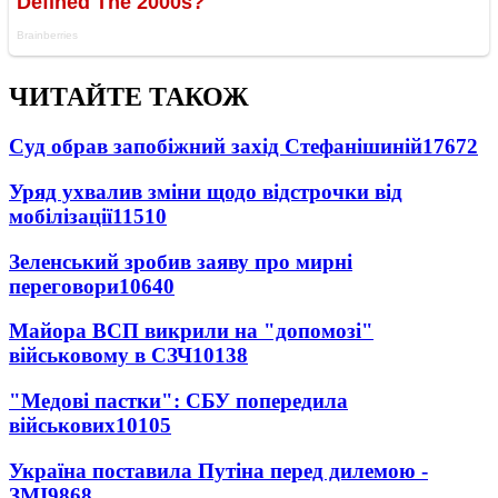
ЧИТАЙТЕ ТАКОЖ
Суд обрав запобіжний захід Стефанішиній
17672
Уряд ухвалив зміни щодо відстрочки від
мобілізації
11510
Зеленський зробив заяву про мирні
переговори
10640
Майора ВСП викрили на "допомозі"
військовому в СЗЧ
10138
"Медові пастки": СБУ попередила
військових
10105
Україна поставила Путіна перед дилемою -
ЗМІ
9868