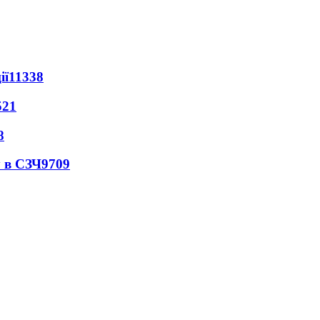
ії
11338
521
8
 в СЗЧ
9709