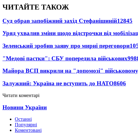
ЧИТАЙТЕ ТАКОЖ
Суд обрав запобіжний захід Стефанішиній
12845
Уряд ухвалив зміни щодо відстрочки від мобілізац
Зеленський зробив заяву про мирні переговори
10
"Медові пастки": СБУ попередила військових
998
Майора ВСП викрили на "допомозі" військовому
Залужний: Україна не вступить до НАТО
8606
Читати коментарі
Новини України
Останні
Популярні
Коментовані