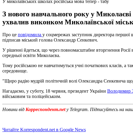
У миколаївських школах російська мова тепер - табу
З нового навчального року у Миколаєві
ухвалив виконком Миколаївської міськ
Про це
повідомила
у соцмережах заступник директора першої 
підписав міський голова Олександр Сенкевич.
У рішенні йдеться, що через повномасштабне вторгнення Росії 
середньої освіти Миколаєва.
Тому російською не навчатимуться учні початкових класів, а т
середовище.
"Щиро радію мудрій політичній волі Олександра Сенкевича щодо
Нагадаємо, у суботу, 18 червня, президент України
Володимир З
військовим та поліцейським.
Новини від
Корреспондент.net
у Telegram. Підписуйтесь на на
Читайте Korrespondent.net в Google News