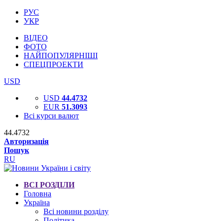
РУС
УКР
ВІДЕО
ФОТО
НАЙПОПУЛЯРНІШІ
СПЕЦПРОЕКТИ
USD
USD
44.4732
EUR
51.3093
Всі курси валют
44.4732
Авторизація
Пошук
RU
ВСІ РОЗДІЛИ
Головна
Україна
Всі новини розділу
Політика