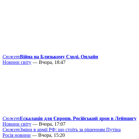
Сюжет
Війна на Близькому Сході. Онлайн
Новини світу
— Вчора, 18:47
Сюжет
Ескалація для Європи. Російський дрон в Лейпцигу
Новини світу
— Вчора, 17:07
Сюжет
Зміни в армії РФ: що стоїть за рішенням Путіна
Росія новини
— Вчора, 15:20