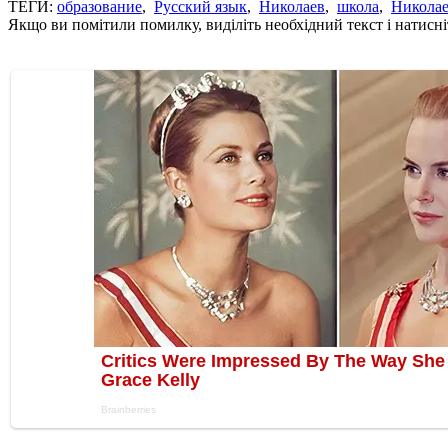
ТЕГИ:
образование
,
Русский язык
,
Николаев
,
школа
,
Николае
Якщо ви помітили помилку, виділіть необхідний текст і натисніт