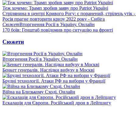
Теж хочемо: Трамп зробив заяву про Patriot Україні
Стрілянина в центрі Кривого Рогу: є поранений, стрілець утік -
Росія прагне повторити кризу 2022 року - Сибіга
Сюжет
Вторгнення Росії в Україну. Онлайн
170 боїв: Генштаб повідомив про ситуацію на фронті
Сюжети
Вторгнення Росії в Україну. Онлайн
Бенкет генералів. Наслідки вибуху в Москві
Брудні технології. Атаки РФ на вибори у Франції
Війна на Близькому Сході. Онлайн
Ескалація для Європи. Російський дрон в Лейпцигу