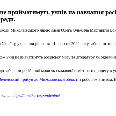
 не прийматимуть учнів на навчання рос
ради.
школи Миколаївського ліцею імені Олега Ольжича Маргарита Бон
в Україну, ухвалили рішення з 1 вересня 2022 року заборонити ви
акож учні не вивчатимуть російську мову та літературу як окрем
 заборони російської мови як складової освітнього процесу в у
еленський прибув до Миколаївської області
з робочим візитом. 
ш канал
https://t.me/korrespondentnet