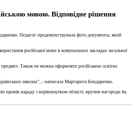
ійською мовою. Відповідне рішення
даренко. Педагог продемонструвала фото документа, який
користання російської мови в комунальних закладах загальної
ий предмет. Також не можна оформляти російською освітнє
країнських школах", - написала Маргарита Бондаренко.
Він провів нараду з керівництвом області, вручив нагороди їм,