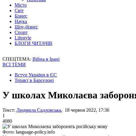
Місто
Світ
Бізнес
Наука
Шоу-бізнес
Спорт
Lifestyle
БЛОГИ ЧИТАЧІВ
СПЕЦТЕМА:
Війна в Ірані
ВСІ ТЕМИ
Вступ України в ЄС
Теракт в Барселоні
У школах Миколаєва забороня
Текст:
Людмила Садловська
, 18 червня 2022, 17:36
1
4080
Фото: language-policy.info