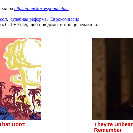
ш канал
https://t.me/korrespondentnet
сол
,
судебная реформа
,
Еврокомиссия
ь Ctrl + Enter, щоб повідомити про це редакцію.