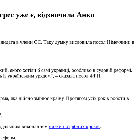
грес уже є, відзначила Анка
кандидата в члени ЄС. Таку думку висловила посол Німеччини в
ий, якого хотіли б самі українці, особливо в судовій реформі.
ь із українським урядом", – сказала посол ФРН.
рма, яка дійсно змінює країну. Протягом усіх років роботи в
.
".
з подальшим виконанням
низки потрібних кроків
.
 реформ.