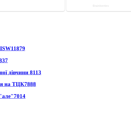
 ISW
11879
837
ної дівчини
8113
ся на ТЦК
7888
 "але"
7014