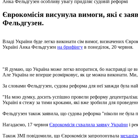
Анка Фельдгузен особливу увагу приділяє судовій реформі
Єврокомісія висунула вимоги, які є зая
Фельдгузен.
Владі України буде легко виконати сім вимог, визначених Євро
Україні Анка Фельдгузен
на брифінгу
в понеділок, 20 червня.
"Я думаю, що Україна може легко впоратися, бо насправді це вим
Але Україна не вперше розмірковує, як це можна виконати. Ми,
За словами Фельдгузен, судова реформа для неї завжди була на
"На мою думку, досить успішно провели реформу децентралізації 
Україні я стежу за тими кроками, які вже зробили для проведенн
Фельдгузен також заявила, що судова реформа "ніколи не була 
Нагадаємо, 17 червня
Єврокомісія схвалила заявку України
і ре
Також ЗМІ повідомили, що Єврокомісія запропонувала
механіз