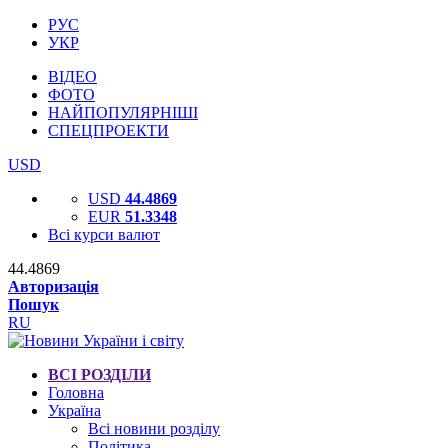
РУС
УКР
ВІДЕО
ФОТО
НАЙПОПУЛЯРНІШІ
СПЕЦПРОЕКТИ
USD
USD
44.4869
EUR
51.3348
Всі курси валют
44.4869
Авторизація
Пошук
RU
ВСІ РОЗДІЛИ
Головна
Україна
Всі новини розділу
Політика