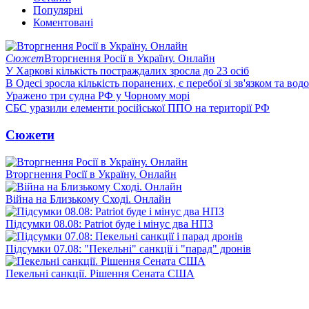
Популярні
Коментовані
Сюжет
Вторгнення Росії в Україну. Онлайн
У Харкові кількість постраждалих зросла до 23 осіб
В Одесі зросла кількість поранених, є перебої зі зв'язком та вод
Уражено три судна РФ у Чорному морі
СБС уразили елементи російської ППО на території РФ
Сюжети
Вторгнення Росії в Україну. Онлайн
Війна на Близькому Сході. Онлайн
Підсумки 08.08: Patriot буде і мінус два НПЗ
Підсумки 07.08: "Пекельні" санкції і "парад" дронів
Пекельні санкції. Рішення Сената США