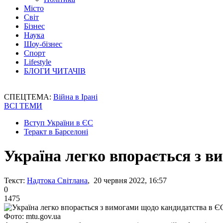
Місто
Світ
Бізнес
Наука
Шоу-бізнес
Спорт
Lifestyle
БЛОГИ ЧИТАЧІВ
СПЕЦТЕМА:
Війна в Ірані
ВСІ ТЕМИ
Вступ України в ЄС
Теракт в Барселоні
Україна легко впорається з 
Текст:
Надтока Світлана
, 20 червня 2022, 16:57
0
1475
Фото: mtu.gov.ua