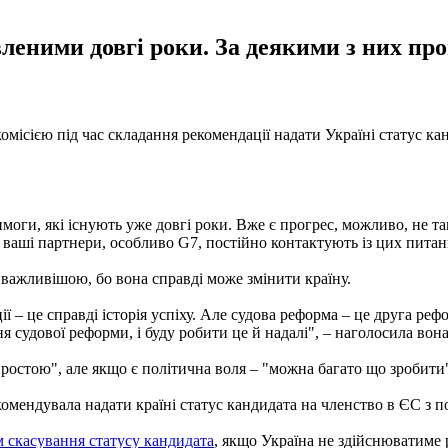
вленими довгі роки. За деякими з них про
комісією під час складання рекомендації надати Україні статус 
оги, які існують уже довгі роки. Вже є прогрес, можливо, не так
 ваші партнери, особливо G7, постійно контактують із цих питан
йважливішою, бо вона справді може змінити країну.
– це справді історія успіху. Але судова реформа – це друга рефо
я судової реформи, і буду робити це й надалі", – наголосила вона
простою", але якщо є політична воля – "можна багато що зробити
комендувала надати країні статус кандидата на членство в ЄС 
м скасування статусу кандидата
, якщо Україна не здійснюватиме