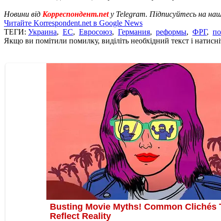
Новини від
Корреспондент.net
у Telegram. Підписуйтесь на на
Читайте Korrespondent.net в Google News
ТЕГИ:
Украина
,
ЕС
,
Евросоюз
,
Германия
,
реформы
,
ФРГ
,
по
Якщо ви помітили помилку, виділіть необхідний текст і натисніт