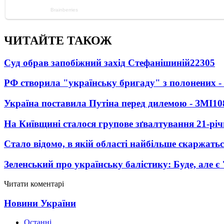
ЧИТАЙТЕ ТАКОЖ
Суд обрав запобіжний захід Стефанішиній
22305
РФ створила "українську бригаду" з полонених -
Україна поставила Путіна перед дилемою - ЗМІ
10
На Київщині сталося групове зґвалтування 21-річ
Стало відомо, в якій області найбільше скаржать
Зеленський про українську балістику: Буде, але є
Читати коментарі
Новини України
Останні