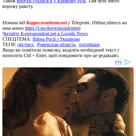
Також
вибухи сталися й у Кривому Розі
. Там було збито
ворожу ракету.
Новини від
Корреспондент.net
у Telegram. Підписуйтесь на
наш канал
https://t.me/korrespondentnet
Читайте Korrespondent.net в Google News
СПЕЦТЕМА:
Війна Росії з Україною
ТЕГИ:
обстрел
,
Ровенская область
,
погибшие
Якщо ви помітили помилку, виділіть необхідний текст і
натисніть Ctrl + Enter, щоб повідомити про це редакцію.