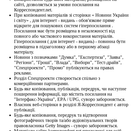
сайті, дозволяється за умови посилання на
Корреспондент.net.
При копіюванні матеріалів зі сторінки « Новини України
і світу» , для інтернет - видань - обов'язкове пряме
відкрите для пошукових систем гіперпосилання .
Посилання має бути розміщена в незалежності від
повного або часткового використання матеріалів.
Гіперпосилання ( для інтернет - видань) - повинна бути
розміщена в підзаголовку або в першому абзаці
матеріалу.
Новини з позначками "Думка", "Експертиза", "Заява",
"Регіони", "Гроші", "Влада", "Вибори", "Тест-драйв",
"Спецпроекти", "Промо" публікуються на правах
реклами.
Розділ Спецпроекти створюється спільно з
комерційними партнерами.
Будь яке копіювання, публікація, передрук, чи наступне
поширення інформації, що містить посилання на
"Інтерфакс-Україна", EPA / UPG, суворо забороняється.
Власник веб-сторінки в розділі Я-Корреспондент є автор
публікації.
Будь-яке копіювання, передрук та відтворення
фотографічних творів та/або аудіовізуальних творів
правовласника Getty Images - суворо забороняється.
Матеріали сайту korrespondent.net призначені для осіб