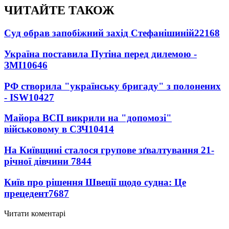
ЧИТАЙТЕ ТАКОЖ
Суд обрав запобіжний захід Стефанішиній
22168
Україна поставила Путіна перед дилемою -
ЗМІ
10646
РФ створила "українську бригаду" з полонених
- ISW
10427
Майора ВСП викрили на "допомозі"
військовому в СЗЧ
10414
На Київщині сталося групове зґвалтування 21-
річної дівчини
7844
Київ про рішення Швеції щодо судна: Це
прецедент
7687
Читати коментарі