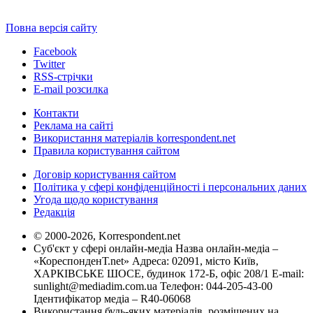
Повна версія сайту
Facebook
Twitter
RSS-стрічки
E-mail розсилка
Контакти
Реклама на сайті
Використання матеріалів korrespondent.net
Правила користування сайтом
Договір користування сайтом
Політика у сфері конфіденційності і персональних даних
Угода щодо користування
Редакція
© 2000-2026, Korrespondent.net
Суб'єкт у сфері онлайн-медіа Назва онлайн-медіа –
«КореспонденТ.net» Адреса: 02091, місто Київ,
ХАРКІВСЬКЕ ШОСЕ, будинок 172-Б, офіс 208/1 E-mail:
sunlight@mediadim.com.ua
Телефон: 044-205-43-00
Ідентифікатор медіа – R40-06068
Використання будь-яких матеріалів, розміщених на