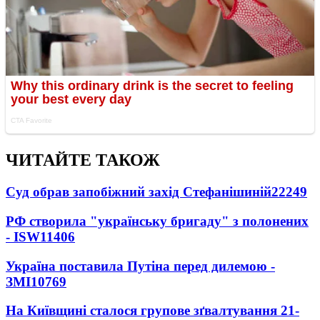
ЧИТАЙТЕ ТАКОЖ
Суд обрав запобіжний захід Стефанішиній
22249
РФ створила "українську бригаду" з полонених
- ISW
11406
Україна поставила Путіна перед дилемою -
ЗМІ
10769
На Київщині сталося групове зґвалтування 21-