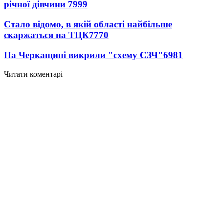
річної дівчини
7999
Стало відомо, в якій області найбільше
скаржаться на ТЦК
7770
На Черкащині викрили "схему СЗЧ"
6981
Читати коментарі