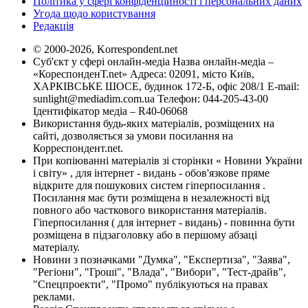
Політика у сфері конфіденційності і персональних даних
Угода щодо користування
Редакція
© 2000-2026, Korrespondent.net
Суб'єкт у сфері онлайн-медіа Назва онлайн-медіа –
«КореспонденТ.net» Адреса: 02091, місто Київ,
ХАРКІВСЬКЕ ШОСЕ, будинок 172-Б, офіс 208/1 E-mail:
sunlight@mediadim.com.ua
Телефон: 044-205-43-00
Ідентифікатор медіа – R40-06068
Використання будь-яких матеріалів, розміщених на
сайті, дозволяється за умови посилання на
Корреспондент.net.
При копіюванні матеріалів зі сторінки « Новини України
і світу» , для інтернет - видань - обов'язкове пряме
відкрите для пошукових систем гіперпосилання .
Посилання має бути розміщена в незалежності від
повного або часткового використання матеріалів.
Гіперпосилання ( для інтернет - видань) - повинна бути
розміщена в підзаголовку або в першому абзаці
матеріалу.
Новини з позначками "Думка", "Експертиза", "Заява",
"Регіони", "Гроші", "Влада", "Вибори", "Тест-драйв",
"Спецпроекти", "Промо" публікуються на правах
реклами.