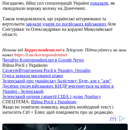
Нагадаємо, бійці сил спецоперацій України
показали
, як
ліквідували ворожу колону на Донеччині.
Також повідомлялося, що українські штурмовики та
вертольоти
завдали ударів по російських військових
біля
Снігурівки та Олександрівки на кордоні Миколаївської
області.
Новини від
Корреспондент.net
в Telegram. Підписуйтесь на наш
канал
https://t.me/korrespondentnet
Читайте Korrespondent.net в Google News
Війна Росії з Україною
Сюжет
Вторгнення Росії в Україну. Онлайн
Одеса зазнала масованої атаки
Зеленський про українську балістику: Буде, але є "але"
Десятки тисяч військових КНДР вчитимуться на війні в
Україні - Зеленський
Зеленський оцінив гарантії США і долю Донбасу
СПЕЦТЕМА:
Війна Росії з Україною
Якщо ви помітили помилку, виділіть необхідний текст і
натисніть Ctrl + Enter, щоб повідомити про це редакцію.