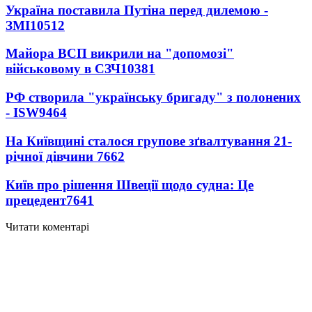
Україна поставила Путіна перед дилемою -
ЗМІ
10512
Майора ВСП викрили на "допомозі"
військовому в СЗЧ
10381
РФ створила "українську бригаду" з полонених
- ISW
9464
На Київщині сталося групове зґвалтування 21-
річної дівчини
7662
Київ про рішення Швеції щодо судна: Це
прецедент
7641
Читати коментарі