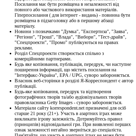
Посилання має бути розміщена в незалежності від
повного або часткового використання матеріалів.
Гіперпосилання ( для інтернет - видань) - повинна бути
розміщена в підзаголовку або в першому абзаці
матеріалу.
Новини з позначками "Думка", "Експертиза", "Заява",
"Регіони", "Гроші", "Влада", "Вибори", "Тест-драйв",
"Спецпроекти", "Промо" публікуються на правах
реклами.
Розділ Спецпроекти створюється спільно з
комерційними партнерами.
Будь яке копіювання, публікація, передрук, чи наступне
поширення інформації, що містить посилання на
"Інтерфакс-Україна", EPA / UPG, суворо забороняється.
Власник веб-сторінки в розділі Я-Корреспондент є автор
публікації.
Будь-яке копіювання, передрук та відтворення
фотографічних творів та/або аудіовізуальних творів
правовласника Getty Images - суворо забороняється.
Матеріали сайту korrespondent.net призначені для осіб
старше 21 року (21+). Участь в азартних іграх може
викликати ігрову залежність. Дотримуйтесь правил
(принципів) відповідальної гри. При виявленні перших
ознак залежності негайно зверніться до спеціаліста.
Пам'ятайте, що участь в азартних іграх не може бути