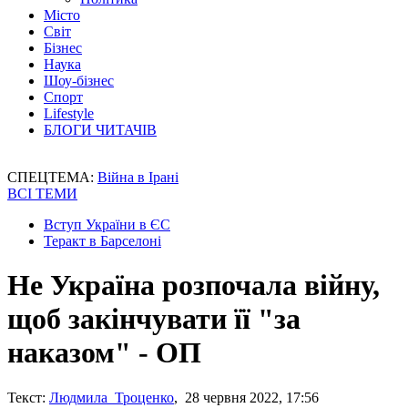
Місто
Світ
Бізнес
Наука
Шоу-бізнес
Спорт
Lifestyle
БЛОГИ ЧИТАЧІВ
СПЕЦТЕМА:
Війна в Ірані
ВСІ ТЕМИ
Вступ України в ЄС
Теракт в Барселоні
Не Україна розпочала війну,
щоб закінчувати її "за
наказом" - ОП
Текст:
Людмила Троценко
, 28 червня 2022, 17:56