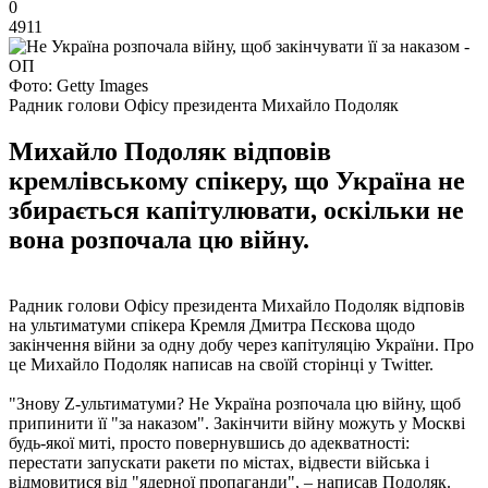
0
4911
Фото: Getty Images
Радник голови Офісу президента Михайло Подоляк
Михайло Подоляк відповів
кремлівському спікеру, що Україна не
збирається капітулювати, оскільки не
вона розпочала цю війну.
Радник голови Офісу президента Михайло Подоляк відповів
на ультиматуми спікера Кремля Дмитра Пєскова щодо
закінчення війни за одну добу через капітуляцію України. Про
це Михайло Подоляк написав на своїй сторінці у Twitter.
"Знову Z-ультиматуми? Не Україна розпочала цю війну, щоб
припинити її "за наказом". Закінчити війну можуть у Москві
будь-якої миті, просто повернувшись до адекватності:
перестати запускати ракети по містах, відвести війська і
відмовитися від "ядерної пропаганди", – написав Подоляк.