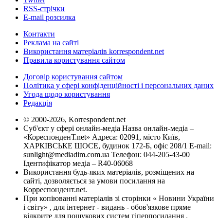
RSS-стрічки
E-mail розсилка
Контакти
Реклама на сайті
Використання матеріалів korrespondent.net
Правила користування сайтом
Договір користування сайтом
Політика у сфері конфіденційності і персональних даних
Угода щодо користування
Редакція
© 2000-2026, Korrespondent.net
Суб'єкт у сфері онлайн-медіа Назва онлайн-медіа –
«КореспонденТ.net» Адреса: 02091, місто Київ,
ХАРКІВСЬКЕ ШОСЕ, будинок 172-Б, офіс 208/1 E-mail:
sunlight@mediadim.com.ua
Телефон: 044-205-43-00
Ідентифікатор медіа – R40-06068
Використання будь-яких матеріалів, розміщених на
сайті, дозволяється за умови посилання на
Корреспондент.net.
При копіюванні матеріалів зі сторінки « Новини України
і світу» , для інтернет - видань - обов'язкове пряме
відкрите для пошукових систем гіперпосилання .