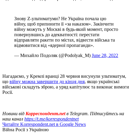
Знову Z-ультиматуми? Не Україна почала цю
війну, щоб припинити її «за наказом». Закінчити
війну можуть у Москві в будь-який момент, просто
повернувшись до адекватності: перестати
відправляти ракети по містах, відвести війська та
відмовитися від «ядерної пропаганди».
— Михайло Подоляк (@Podolyak_M)
June 28, 2022
Нагадаємо, у Кремлі вранці 28 червня висунули ультиматум,
що
війну можна завершити до кінця дня
, якщо українські
військові складуть зброю, а уряд капітулює та виконає вимоги
Росії.
Новини від
Корреспондент.net
в Telegram. Підписуйтесь на
наш канал
https://t.me/korrespondentnet
Читайте Korrespondent.net в Google News
Війна Росії з Україною