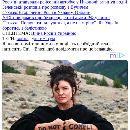
Росіяни атакували рейсовий автобус у Нікополі: загинув водій
Зеленськй розповів про розмову з Вучичем
Сюжет
Вторгнення Росії в Україну. Онлайн
УЧХ повідомив про безпрецедентні атаки РФ у липні
Сюжет
"Полювати на лучника, а не на стрілу". Як Україні
боротись з балістикою
СПЕЦТЕМА:
Війна Росії з Україною
ТЕГИ:
война
,
ультиматум
Якщо ви помітили помилку, виділіть необхідний текст і
натисніть Ctrl + Enter, щоб повідомити про це редакцію.