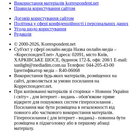
Використання матеріалів korrespondent.net
Правила користування сайтом
Договір користування сайтом
Політика у сфері конфіденційності і персональних даних
Угода щодо користування
Редакція
© 2000-2026, Korrespondent.net
Суб'єкт у сфері онлайн-медіа Назва онлайн-медіа –
«КореспонденТ.net» Адреса: 02091, місто Київ,
ХАРКІВСЬКЕ ШОСЕ, будинок 172-Б, офіс 208/1 E-mail:
sunlight@mediadim.com.ua
Телефон: 044-205-43-00
Ідентифікатор медіа – R40-06068
Використання будь-яких матеріалів, розміщених на
сайті, дозволяється за умови посилання на
Корреспондент.net.
При копіюванні матеріалів зі сторінки « Новини України
і світу» , для інтернет - видань - обов'язкове пряме
відкрите для пошукових систем гіперпосилання .
Посилання має бути розміщена в незалежності від
повного або часткового використання матеріалів.
Гіперпосилання ( для інтернет - видань) - повинна бути
розміщена в підзаголовку або в першому абзаці
матеріалу.