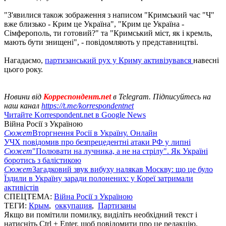
"З'явилися також зображення з написом "Кримський час "Ч"
вже близько - Крим це Україна", "Крим це Україна -
Сімферополь, ти готовий?" та "Кримський міст, як і кремль,
мають бути знищені", - повідомляють у представництві.
Нагадаємо,
партизанський рух у Криму активізувався
навесні
цього року.
Новини від
Корреспондент.net
в Telegram. Підписуйтесь на
наш канал
https://t.me/korrespondentnet
Читайте Korrespondent.net в Google News
Війна Росії з Україною
Сюжет
Вторгнення Росії в Україну. Онлайн
УЧХ повідомив про безпрецедентні атаки РФ у липні
Сюжет
"Полювати на лучника, а не на стрілу". Як Україні
боротись з балістикою
Сюжет
Загадковий звук вибуху налякав Москву: що це було
Їздили в Україну заради полонених: у Кореї затримали
активістів
СПЕЦТЕМА:
Війна Росії з Україною
ТЕГИ:
Крым
,
оккупация
,
Партизаны
Якщо ви помітили помилку, виділіть необхідний текст і
натисніть Ctrl + Enter, щоб повідомити про це редакцію.