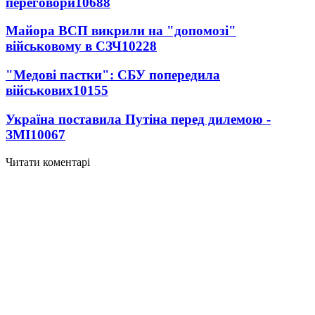
переговори
10688
Майора ВСП викрили на "допомозі"
військовому в СЗЧ
10228
"Медові пастки": СБУ попередила
військових
10155
Україна поставила Путіна перед дилемою -
ЗМІ
10067
Читати коментарі