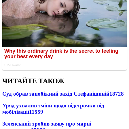
ЧИТАЙТЕ ТАКОЖ
Суд обрав запобіжний захід Стефанішиній
18728
Уряд ухвалив зміни щодо відстрочки від
мобілізації
11559
Зеленський зробив заяву про мирні