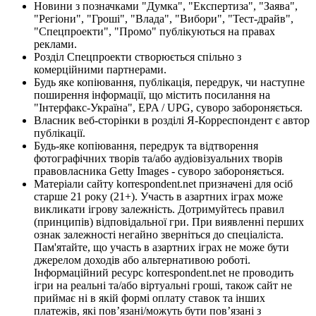
Новини з позначками "Думка", "Експертиза", "Заява",
"Регіони", "Гроші", "Влада", "Вибори", "Тест-драйв",
"Спецпроекти", "Промо" публікуються на правах
реклами.
Розділ Спецпроекти створюється спільно з
комерційними партнерами.
Будь яке копіювання, публікація, передрук, чи наступне
поширення інформації, що містить посилання на
"Інтерфакс-Україна", EPA / UPG, суворо забороняється.
Власник веб-сторінки в розділі Я-Корреспондент є автор
публікації.
Будь-яке копіювання, передрук та відтворення
фотографічних творів та/або аудіовізуальних творів
правовласника Getty Images - суворо забороняється.
Матеріали сайту korrespondent.net призначені для осіб
старше 21 року (21+). Участь в азартних іграх може
викликати ігрову залежність. Дотримуйтесь правил
(принципів) відповідальної гри. При виявленні перших
ознак залежності негайно зверніться до спеціаліста.
Пам'ятайте, що участь в азартних іграх не може бути
джерелом доходів або альтернативою роботі.
Інформаційний ресурс korrespondent.net не проводить
ігри на реальні та/або віртуальні гроші, також сайт не
приймає ні в якій формі оплату ставок та інших
платежів, які пов’язані/можуть бути пов’язані з