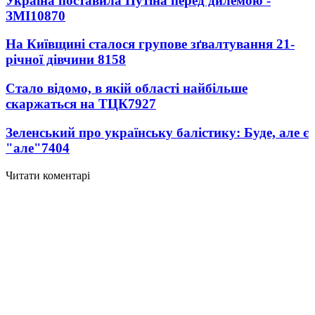
Україна поставила Путіна перед дилемою -
ЗМІ
10870
На Київщині сталося групове зґвалтування 21-
річної дівчини
8158
Стало відомо, в якій області найбільше
скаржаться на ТЦК
7927
Зеленський про українську балістику: Буде, але є
"але"
7404
Читати коментарі