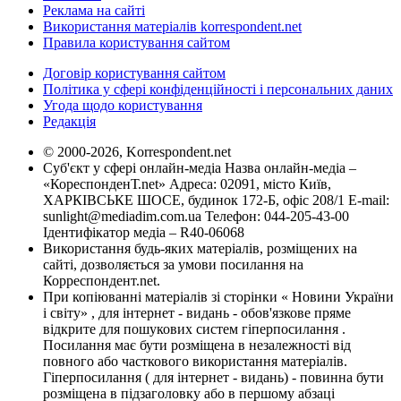
Реклама на сайті
Використання матеріалів korrespondent.net
Правила користування сайтом
Договір користування сайтом
Політика у сфері конфіденційності і персональних даних
Угода щодо користування
Редакція
© 2000-2026, Korrespondent.net
Суб'єкт у сфері онлайн-медіа Назва онлайн-медіа –
«КореспонденТ.net» Адреса: 02091, місто Київ,
ХАРКІВСЬКЕ ШОСЕ, будинок 172-Б, офіс 208/1 E-mail:
sunlight@mediadim.com.ua
Телефон: 044-205-43-00
Ідентифікатор медіа – R40-06068
Використання будь-яких матеріалів, розміщених на
сайті, дозволяється за умови посилання на
Корреспондент.net.
При копіюванні матеріалів зі сторінки « Новини України
і світу» , для інтернет - видань - обов'язкове пряме
відкрите для пошукових систем гіперпосилання .
Посилання має бути розміщена в незалежності від
повного або часткового використання матеріалів.
Гіперпосилання ( для інтернет - видань) - повинна бути
розміщена в підзаголовку або в першому абзаці