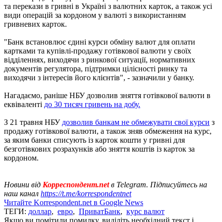
та перекази в гривні в Україні з валютних карток, а також усі
види операцій за кордоном у валюті з використанням
гривневих карток.
"Банк встановлює єдині курси обміну валют для оплати
картками та купівлі-продажу готівкової валюти у своїх
відділеннях, виходячи з ринкової ситуації, нормативних
документів регулятора, підтримки цілісності ринку та
виходячи з інтересів його клієнтів", - зазначили у банку.
Нагадаємо, раніше НБУ дозволив зняття готівкової валюти в
еквіваленті
до 30 тисяч гривень на добу.
З 21 травня НБУ
дозволив банкам не обмежувати свої курси
з
продажу готівкової валюти, а також зняв обмеження на курс,
за яким банки списують із карток кошти у гривні для
безготівкових розрахунків або зняття коштів із карток за
кордоном.
Новини від
Корреспондент.net
в Telegram. Підписуйтесь на
наш канал
https://t.me/korrespondentnet
Читайте Korrespondent.net в Google News
ТЕГИ:
доллар
,
евро
,
ПриватБанк
,
курс валют
Якщо ви помітили помилку, виділіть необхідний текст і