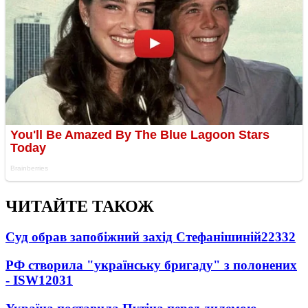
ЧИТАЙТЕ ТАКОЖ
Суд обрав запобіжний захід Стефанішиній
22332
РФ створила "українську бригаду" з полонених
- ISW
12031