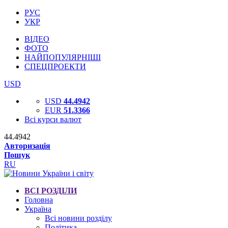
РУС
УКР
ВІДЕО
ФОТО
НАЙПОПУЛЯРНІШІ
СПЕЦПРОЕКТИ
USD
USD
44.4942
EUR
51.3366
Всі курси валют
44.4942
Авторизація
Пошук
RU
ВСІ РОЗДІЛИ
Головна
Україна
Всі новини розділу
Політика