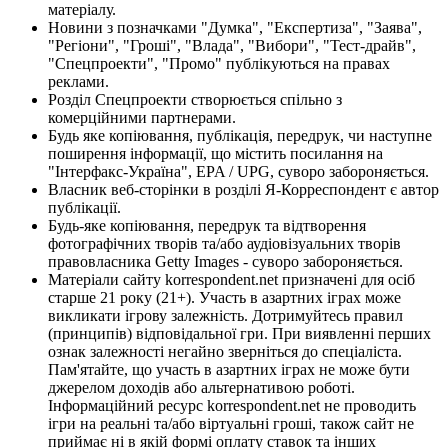
матеріалу.
Новини з позначками "Думка", "Експертиза", "Заява",
"Регіони", "Гроші", "Влада", "Вибори", "Тест-драйв",
"Спецпроекти", "Промо" публікуються на правах
реклами.
Розділ Спецпроекти створюється спільно з
комерційними партнерами.
Будь яке копіювання, публікація, передрук, чи наступне
поширення інформації, що містить посилання на
"Інтерфакс-Україна", EPA / UPG, суворо забороняється.
Власник веб-сторінки в розділі Я-Корреспондент є автор
публікації.
Будь-яке копіювання, передрук та відтворення
фотографічних творів та/або аудіовізуальних творів
правовласника Getty Images - суворо забороняється.
Матеріали сайту korrespondent.net призначені для осіб
старше 21 року (21+). Участь в азартних іграх може
викликати ігрову залежність. Дотримуйтесь правил
(принципів) відповідальної гри. При виявленні перших
ознак залежності негайно зверніться до спеціаліста.
Пам'ятайте, що участь в азартних іграх не може бути
джерелом доходів або альтернативою роботі.
Інформаційний ресурс korrespondent.net не проводить
ігри на реальні та/або віртуальні гроші, також сайт не
приймає ні в якій формі оплату ставок та інших